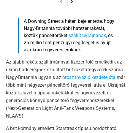
A Downing Street a héten bejelentette, hogy
Nagy-Britannia további hatezer rakétát,
köztük páncéltörőket
szállít Ukrajnának
, és
25 millió font pénzügyi segítséget is nyújt
az ukrán fegyveres erőknek.
Az újabb rakétaszállítmánnyal tízezer fölé emelkedik az
ukrán hadseregnek szállított brit rakétafegyverek száma.
Nagy-Britannia ugyanis az
orosz invázió kezdete óta
már
több mint négyezer páncéltörő fegyverrel látta el Ukrajnát,
köztük Javelin típusú rakétákkal és úgynevezett új
generációs könnyű páncéltörő fegyverrendszerekkel
(Next-Generation Light Anti-Tank Weapons Systems,
NLAWS).
A brit kormány emellett Starstreak típusú hordozható