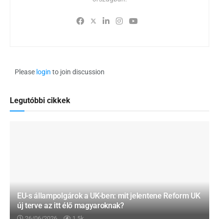
Please
login
to join discussion
Legutóbbi cikkek
EU-s állampolgárok a UK-ben: mit jelentene Reform UK
új terve az itt élő magyaroknak?
26/06/2026
1.5k