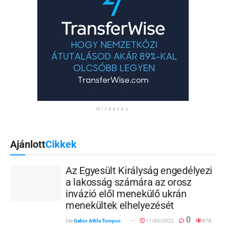
Hirdetés
Ajánlott
Cikkek
Az Egyesült Királyság engedélyezi
a lakosság számára az orosz
invázió elől menekülő ukrán
menekültek elhelyezését
0
Írta
Gabor Attila Tompos
11/03/2022
878