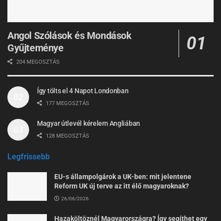
Angol Szólások és Mondások
Gyűjteménye
204 MEGOSZTÁS
Így tölts el 4 Napot Londonban
177 MEGOSZTÁS
Magyar útlevél kérelem Angliában
128 MEGOSZTÁS
Legfrissebb
EU-s állampolgárok a UK-ben: mit jelentene
Reform UK új terve az itt élő magyaroknak?
26/06/2026
Hazaköltöznél Magyarországra? Így segíthet egy