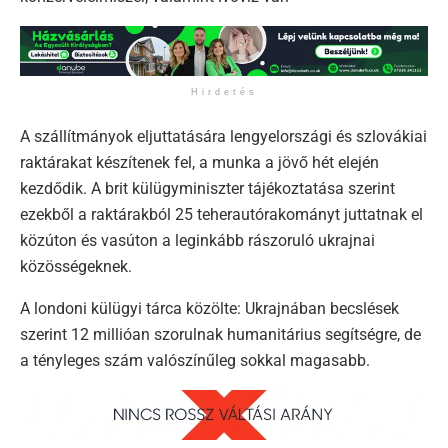
Hirdetés
A szállítmányok eljuttatására lengyelországi és szlovákiai
raktárakat készítenek fel, a munka a jövő hét elején
kezdődik. A brit külügyminiszter tájékoztatása szerint
ezekből a raktárakból 25 teherautórakományt juttatnak el
közúton és vasúton a leginkább rászoruló ukrajnai
közösségeknek.
A londoni külügyi tárca közölte: Ukrajnában becslések
szerint 12 millióan szorulnak humanitárius segítségre, de
a tényleges szám valószínűleg sokkal magasabb.