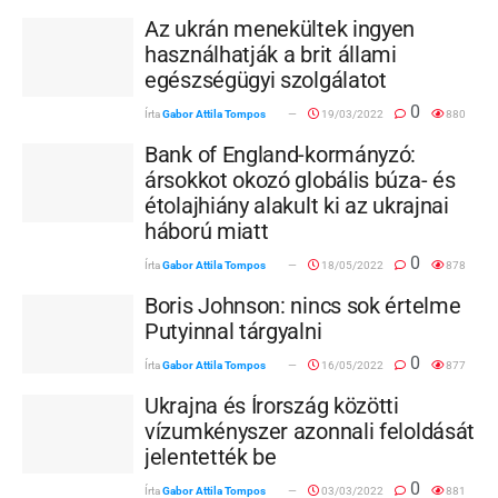
Az ukrán menekültek ingyen
használhatják a brit állami
egészségügyi szolgálatot
0
Írta
Gabor Attila Tompos
19/03/2022
880
Bank of England-kormányzó:
ársokkot okozó globális búza- és
étolajhiány alakult ki az ukrajnai
háború miatt
0
Írta
Gabor Attila Tompos
18/05/2022
878
Boris Johnson: nincs sok értelme
Putyinnal tárgyalni
0
Írta
Gabor Attila Tompos
16/05/2022
877
Ukrajna és Írország közötti
vízumkényszer azonnali feloldását
jelentették be
0
Írta
Gabor Attila Tompos
03/03/2022
881