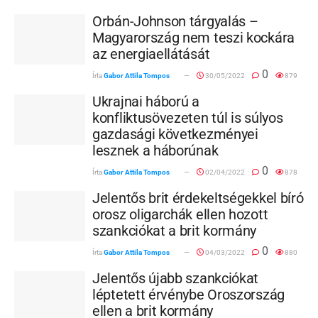
Orbán-Johnson tárgyalás –
Magyarország nem teszi kockára
az energiaellátását
0
Írta
Gabor Attila Tompos
30/05/2022
879
Ukrajnai háború a
konfliktusövezeten túl is súlyos
gazdasági következményei
lesznek a háborúnak
0
Írta
Gabor Attila Tompos
02/04/2022
878
Jelentős brit érdekeltségekkel bíró
orosz oligarchák ellen hozott
szankciókat a brit kormány
0
Írta
Gabor Attila Tompos
04/03/2022
880
Jelentős újabb szankciókat
léptetett érvénybe Oroszország
ellen a brit kormány