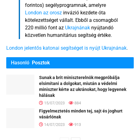
forintos) segélyprogramnak, amelyre
London az orosz
invázió kezdete óta
kötelezettséget vállalt. Ebből a csomagból
220 millió font az
Ukrajnának
nyújtandó
közvetlen humanitárius segítség értéke.
London jelentős katonai segítséget is nyújt Ukrajnának
.
Hasonló
Posztok
Sunak a brit miniszterelnök megpróbálja
elsimítani a dolgokat, miután a védelmi
miniszter kérte az ukránokat, hogy legyenek
hálásak
15/07/2023
884
Figyelmeztetés minden tej, sajt és joghurt
vásárlónak
14/07/2023
913