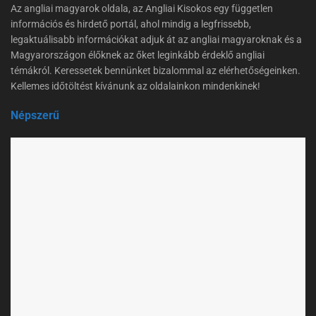
Az angliai magyarok oldala, az Angliai Kisokos egy független
információs és hirdető portál, ahol mindig a legfrissebb,
legaktuálisabb információkat adjuk át az angliai magyaroknak és a
Magyarországon élőknek az őket leginkább érdeklő angliai
témákról. Keressetek bennünket bizalommal az elérhetőségeinken.
Kellemes időtöltést kívánunk az oldalainkon mindenkinek!
Népszerű