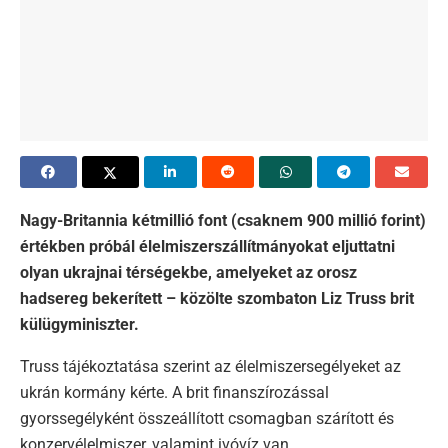
Nagy-Britannia kétmillió font (csaknem 900 millió forint)
értékben próbál élelmiszerszállítmányokat eljuttatni
olyan ukrajnai térségekbe, amelyeket az orosz
hadsereg bekerített – közölte szombaton Liz Truss brit
külügyminiszter.
Truss tájékoztatása szerint az élelmiszersegélyeket az
ukrán kormány kérte. A brit finanszírozással
gyorssegélyként összeállított csomagban szárított és
konzervélelmiszer, valamint ivóvíz van