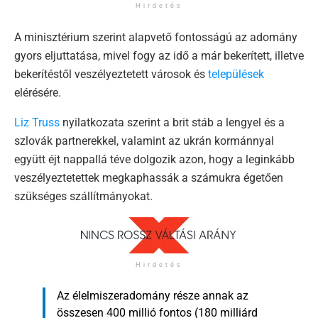
Hirdetés
A minisztérium szerint alapvető fontosságú az adomány
gyors eljuttatása, mivel fogy az idő a már bekerített, illetve
bekerítéstől veszélyeztetett városok és
települések
elérésére.
Liz Truss
nyilatkozata szerint a brit stáb a lengyel és a
szlovák partnerekkel, valamint az ukrán kormánnyal
együtt éjt nappallá téve dolgozik azon, hogy a leginkább
veszélyeztetettek megkaphassák a számukra égetően
szükséges szállítmányokat.
Hirdetés
Az élelmiszeradomány része annak az
összesen 400 millió fontos (180 milliárd