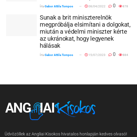
0
Írta
Gabor Attila Tompos
08/04/2022
878
Sunak a brit miniszterelnök
megpróbálja elsimítani a dolgokat,
miután a védelmi miniszter kérte
az ukránokat, hogy legyenek
hálásak
0
Írta
Gabor Attila Tompos
15/07/2023
884
Üdvözöllek az Angliai Kisokos hivatalos honlapján kedves olvasó!