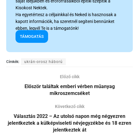
saját idejükben és erőforrásaikból építik-szépítik a
Kisokost Nektek.
Ha egyetértesz a céljainkkal és Neked is hasznosak a
kapott információk, ha szeretnél segíteni bennünket
ebben, legyél Te is a támogatónk!
TÁMOGATÁS
Címkék:
ukrán-orosz háború
Előző cikk
Először találtak emberi vérben műanyag
mikroszemcséket
Következő cikk
Választás 2022 – Az utolsó napon még négyezren
jelentkeztek a külképviseleti névjegyzékbe és 18 ezren
jelentkeztek át