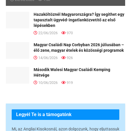
Hazaköltöznél Magyarországra? Így segíthet egy
tapasztalt ügyvéd-ingatlanközvetítő az első
lépésekben
22/06/2026
970
Magyar Családi Nap Corbyban 2026 júliusában –
élő zene, magyar ételek és közösségi programok
14/06/2026
926
Második Walesi Magyar Családi Kemping
Hétvége
10/06/2026
919
Legyél Te is a támogatónk
Mi, az Angliai Kisokosnál, azon dolgozunk, hogy eljuttassuk