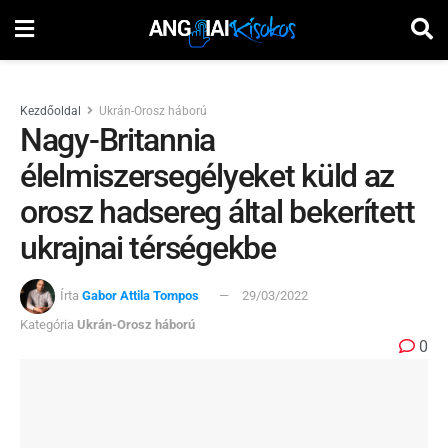
Kezdőoldal
Ukrán-Orosz háború
Nagy-Britannia
élelmiszersegélyeket küld az
orosz hadsereg által bekerített
ukrajnai térségekbe
Írta
Gabor Attila Tompos
29/03/2022
Kategória
Ukrán-Orosz háború
0