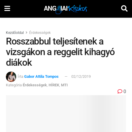
Kezdőoldal
Érdekességek
Rosszabbul teljesítenek a
vizsgákon a reggelit kihagyó
diákok
Írta
Gabor Attila Tompos
02/12/2019
Kategória
Érdekességek
,
HÍREK
,
MTI
0