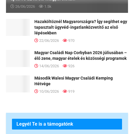
26/06/2026
1.5k
Hazaköltöznél Magyarországra? Így segíthet egy
tapasztalt ügyvéd-ingatlanközvetítő az első
lépésekben
22/06/2026
970
Magyar Családi Nap Corbyban 2026 júliusában –
élő zene, magyar ételek és közösségi programok
14/06/2026
926
Második Walesi Magyar Családi Kemping
Hétvége
10/06/2026
919
Legyél Te is a támogatónk