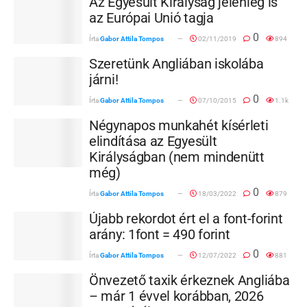
Az Egyesült Királyság jelenleg is
az Európai Unió tagja
0
Írta
Gabor Attila Tompos
02/11/2019
894
Szeretünk Angliában iskolába
járni!
0
Írta
Gabor Attila Tompos
07/10/2015
1.1k
Négynapos munkahét kísérleti
elindítása az Egyesült
Királyságban (nem mindenütt
még)
0
Írta
Gabor Attila Tompos
18/03/2022
879
Újabb rekordot ért el a font-forint
arány: 1font = 490 forint
0
Írta
Gabor Attila Tompos
12/07/2022
881
Önvezető taxik érkeznek Angliába
– már 1 évvel korábban, 2026