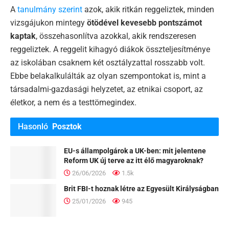
A
tanulmány szerint
azok, akik ritkán reggeliztek, minden
vizsgájukon mintegy
ötödével kevesebb pontszámot
kaptak
, összehasonlítva azokkal, akik rendszeresen
reggeliztek. A reggelit kihagyó diákok összteljesítménye
az iskolában csaknem két osztályzattal rosszabb volt.
Ebbe belakalkulálták az olyan szempontokat is, mint a
társadalmi-gazdasági helyzetet, az etnikai csoport, az
életkor, a nem és a testtömegindex.
Hasonló
Posztok
EU-s állampolgárok a UK-ben: mit jelentene
Reform UK új terve az itt élő magyaroknak?
26/06/2026
1.5k
Brit FBI-t hoznak létre az Egyesült Királyságban
25/01/2026
945