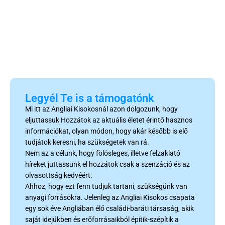
Legyél Te is a támogatónk
Mi itt az Angliai Kisokosnál azon dolgozunk, hogy
eljuttassuk Hozzátok az aktuális életet érintő hasznos
információkat, olyan módon, hogy akár később is elő
tudjátok keresni, ha szükségetek van rá.
Nem az a célunk, hogy fölösleges, illetve felzaklató
híreket juttassunk el hozzátok csak a szenzáció és az
olvasottság kedvéért.
Ahhoz, hogy ezt fenn tudjuk tartani, szükségünk van
anyagi forrásokra. Jelenleg az Angliai Kisokos csapata
egy sok éve Angliában élő családi-baráti társaság, akik
saját idejükben és erőforrásaikból építik-szépítik a