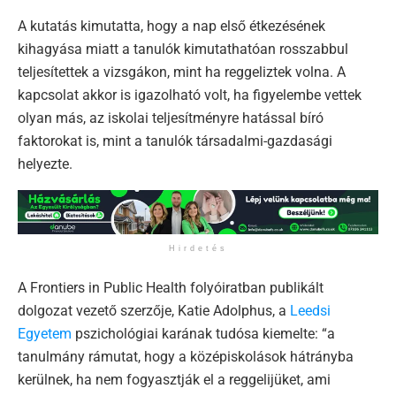
A kutatás kimutatta, hogy a nap első étkezésének
kihagyása miatt a tanulók kimutathatóan rosszabbul
teljesítettek a vizsgákon, mint ha reggeliztek volna. A
kapcsolat akkor is igazolható volt, ha figyelembe vettek
olyan más, az iskolai teljesítményre hatással bíró
faktorokat is, mint a tanulók társadalmi-gazdasági
helyezte.
Hirdetés
A Frontiers in Public Health folyóiratban publikált
dolgozat vezető szerzője, Katie Adolphus, a
Leedsi
Egyetem
pszichológiai karának tudósa kiemelte: “a
tanulmány rámutat, hogy a középiskolások hátrányba
kerülnek, ha nem fogyasztják el a reggelijüket, ami