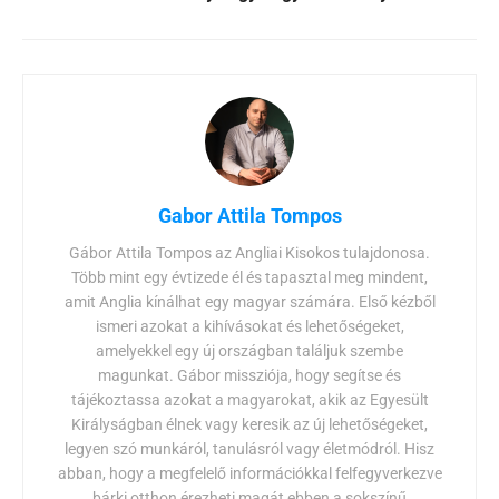
Gabor Attila Tompos
Gábor Attila Tompos az Angliai Kisokos tulajdonosa.
Több mint egy évtizede él és tapasztal meg mindent,
amit Anglia kínálhat egy magyar számára. Első kézből
ismeri azokat a kihívásokat és lehetőségeket,
amelyekkel egy új országban találjuk szembe
magunkat. Gábor missziója, hogy segítse és
tájékoztassa azokat a magyarokat, akik az Egyesült
Királyságban élnek vagy keresik az új lehetőségeket,
legyen szó munkáról, tanulásról vagy életmódról. Hisz
abban, hogy a megfelelő információkkal felfegyverkezve
bárki otthon érezheti magát ebben a sokszínű