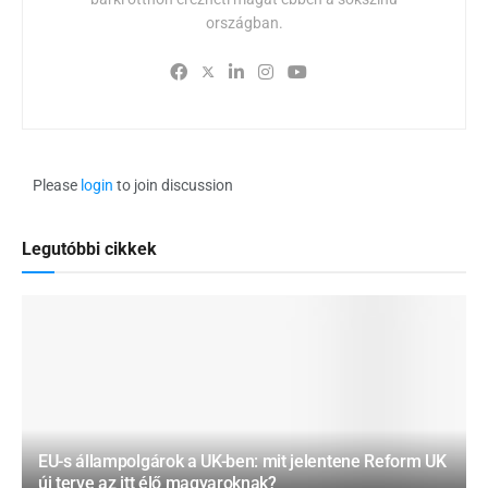
országban.
Please
login
to join discussion
Legutóbbi cikkek
EU-s állampolgárok a UK-ben: mit jelentene Reform UK
új terve az itt élő magyaroknak?