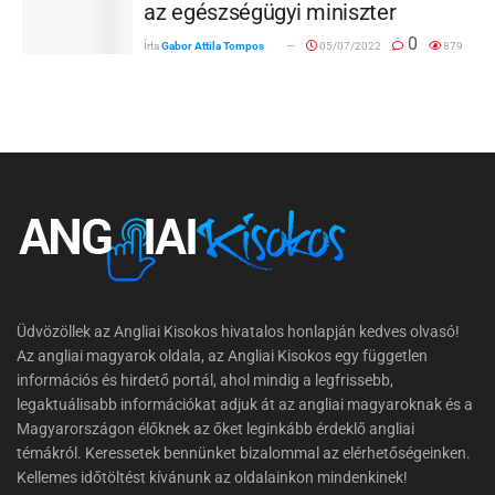
az egészségügyi miniszter
0
Írta
Gabor Attila Tompos
05/07/2022
879
Üdvözöllek az Angliai Kisokos hivatalos honlapján kedves olvasó!
Az angliai magyarok oldala, az Angliai Kisokos egy független
információs és hirdető portál, ahol mindig a legfrissebb,
legaktuálisabb információkat adjuk át az angliai magyaroknak és a
Magyarországon élőknek az őket leginkább érdeklő angliai
témákról. Keressetek bennünket bizalommal az elérhetőségeinken.
Kellemes időtöltést kívánunk az oldalainkon mindenkinek!