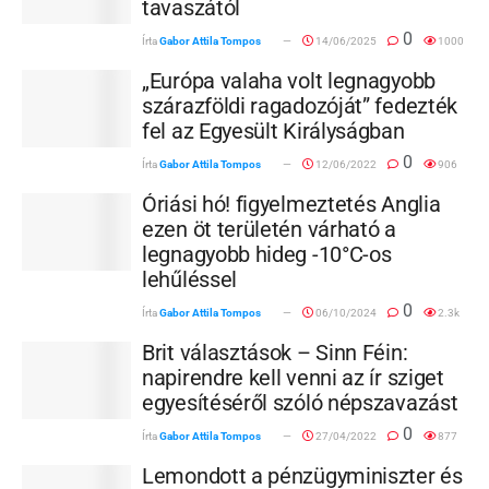
tavaszától
0
Írta
Gabor Attila Tompos
14/06/2025
1000
„Európa valaha volt legnagyobb
szárazföldi ragadozóját” fedezték
fel az Egyesült Királyságban
0
Írta
Gabor Attila Tompos
12/06/2022
906
Óriási hó! figyelmeztetés Anglia
ezen öt területén várható a
legnagyobb hideg -10°C-os
lehűléssel
0
Írta
Gabor Attila Tompos
06/10/2024
2.3k
Brit választások – Sinn Féin:
napirendre kell venni az ír sziget
egyesítéséről szóló népszavazást
0
Írta
Gabor Attila Tompos
27/04/2022
877
Lemondott a pénzügyminiszter és