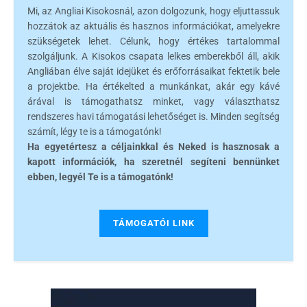
Mi, az Angliai Kisokosnál, azon dolgozunk, hogy eljuttassuk
hozzátok az aktuális és hasznos információkat, amelyekre
szükségetek lehet. Célunk, hogy értékes tartalommal
szolgáljunk. A Kisokos csapata lelkes emberekből áll, akik
Angliában élve saját idejüket és erőforrásaikat fektetik bele
a projektbe. Ha értékelted a munkánkat, akár egy kávé
árával is támogathatsz minket, vagy választhatsz
rendszeres havi támogatási lehetőséget is. Minden segítség
számít, légy te is a támogatónk!
Ha egyetértesz a céljainkkal és Neked is hasznosak a
kapott információk, ha szeretnél segíteni bennünket
ebben, legyél Te is a támogatónk!
TÁMOGATÓI LINK