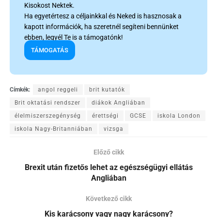
Kisokost Nektek.
Ha egyetértesz a céljainkkal és Neked is hasznosak a
kapott információk, ha szeretnél segíteni bennünket
ebben, legyél Te is a támogatónk!
TÁMOGATÁS
Címkék:
angol reggeli
brit kutatók
Brit oktatási rendszer
diákok Angliában
élelmiszerszegénység
érettségi
GCSE
iskola London
iskola Nagy-Britanniában
vizsga
Előző cikk
Brexit után fizetős lehet az egészségügyi ellátás
Angliában
Következő cikk
Kis karácsony vagy nagy karácsony?