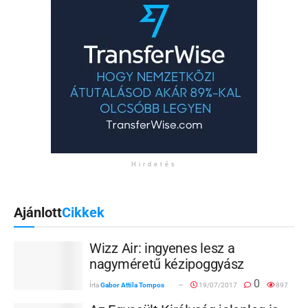
Hirdetés
Ajánlott
Cikkek
Wizz Air: ingyenes lesz a
nagyméretű kézipoggyász
0
Írta
Gabor Attila Tompos
19/07/2017
897