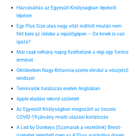
Házvásárlás az Egyesült Királyságban lépésről
lépésre
Egy Plus Size utas nagy vitát indított miután nem
fért bele az ülésbe a repülőgépen – De kinek is van
igaza?
Már csak néhány napig fizethetünk a régi egy fontos
érmével
Októberben Nagy-Britannia-szerte elindul a vészjelző
rendszer
Tennivalók halálozás esetén Angliában
Apple eladási rekord született
Az Egyesült Királyságban megszűnt az összes
COVID-19-járvány miatti utazási korlátozás
A Led by Donkeys (Szamarak a vezetőink) Brexit-
üzenetet jelenített meg az A20-as autópálya doveri