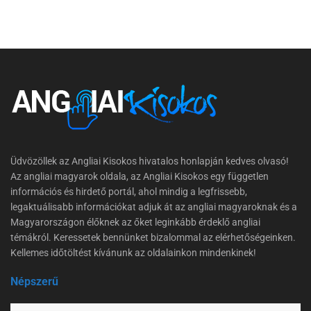
Üdvözöllek az Angliai Kisokos hivatalos honlapján kedves olvasó!
Az angliai magyarok oldala, az Angliai Kisokos egy független
információs és hirdető portál, ahol mindig a legfrissebb,
legaktuálisabb információkat adjuk át az angliai magyaroknak és a
Magyarországon élőknek az őket leginkább érdeklő angliai
témákról. Keressetek bennünket bizalommal az elérhetőségeinken.
Kellemes időtöltést kívánunk az oldalainkon mindenkinek!
Népszerű