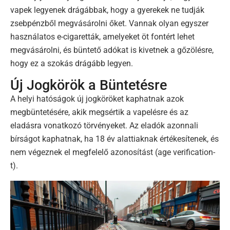
vapek legyenek drágábbak, hogy a gyerekek ne tudják
zsebpénzből megvásárolni őket. Vannak olyan egyszer
használatos e-cigaretták, amelyeket öt fontért lehet
megvásárolni, és büntető adókat is kivetnek a gőzölésre,
hogy ez a szokás drágább legyen.
Új Jogkörök a Büntetésre
A helyi hatóságok új jogköröket kaphatnak azok
megbüntetésére, akik megsértik a vapelésre és az
eladásra vonatkozó törvényeket. Az eladók azonnali
bírságot kaphatnak, ha 18 év alattiaknak értékesítenek, és
nem végeznek el megfelelő azonosítást (age verification-
t).