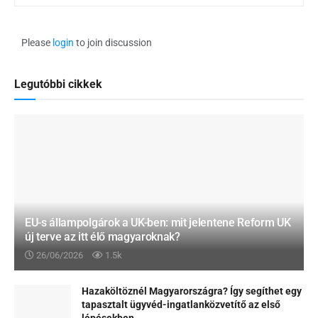
Please
login
to join discussion
Legutóbbi cikkek
EU-s állampolgárok a UK-ben: mit jelentene Reform UK
új terve az itt élő magyaroknak?
26/06/2026
1.5k
Hazaköltöznél Magyarországra? Így segíthet egy
tapasztalt ügyvéd-ingatlanközvetítő az első
lépésekben