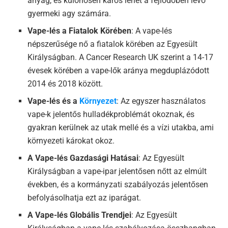
anyag, és különösen káros lehet a fejlődőben lévő
gyermeki agy számára.
Vape-lés a Fiatalok Körében
: A vape-lés
népszerűsége nő a fiatalok körében az Egyesült
Királyságban. A Cancer Research UK szerint a 14-17
évesek körében a vape-lők aránya megduplázódott
2014 és 2018 között.
Vape-lés és a
Környezet
: Az egyszer használatos
vape-k jelentős hulladékproblémát okoznak, és
gyakran kerülnek az utak mellé és a vízi utakba, ami
környezeti károkat okoz.
A Vape-lés Gazdasági Hatásai
: Az Egyesült
Királyságban a vape-ipar jelentősen nőtt az elmúlt
években, és a kormányzati szabályozás jelentősen
befolyásolhatja ezt az iparágat.
A Vape-lés Globális Trendjei
: Az Egyesült