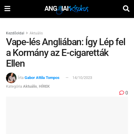
Kezdőoldal
Aktuális
Vape-lés Angliában: Így Lép fel
a Kormány az E-cigaretták
Ellen
Írta
Gabor Attila Tompos
14/10/2023
Kategória
Aktuális
,
HÍREK
0