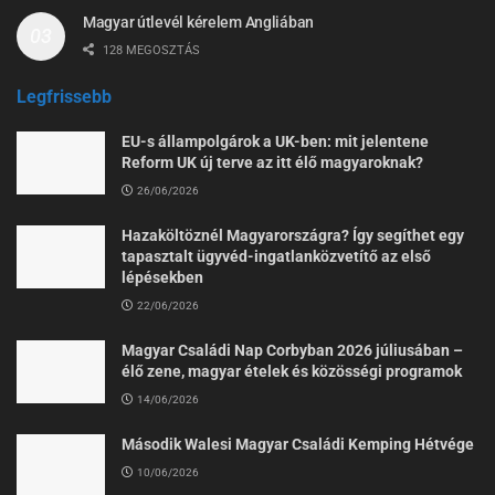
Magyar útlevél kérelem Angliában
128 MEGOSZTÁS
Legfrissebb
EU-s állampolgárok a UK-ben: mit jelentene
Reform UK új terve az itt élő magyaroknak?
26/06/2026
Hazaköltöznél Magyarországra? Így segíthet egy
tapasztalt ügyvéd-ingatlanközvetítő az első
lépésekben
22/06/2026
Magyar Családi Nap Corbyban 2026 júliusában –
élő zene, magyar ételek és közösségi programok
14/06/2026
Második Walesi Magyar Családi Kemping Hétvége
10/06/2026