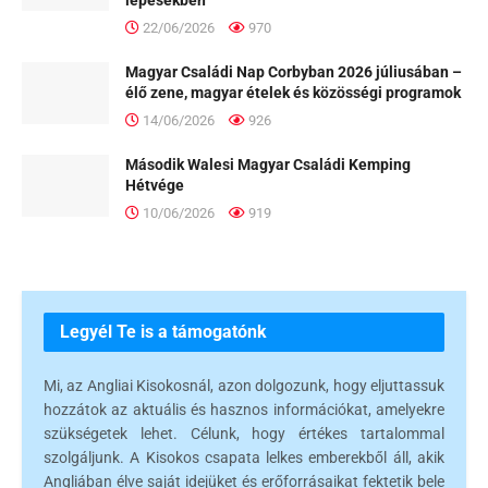
22/06/2026
970
Magyar Családi Nap Corbyban 2026 júliusában –
élő zene, magyar ételek és közösségi programok
14/06/2026
926
Második Walesi Magyar Családi Kemping
Hétvége
10/06/2026
919
Legyél Te is a támogatónk
Mi, az Angliai Kisokosnál, azon dolgozunk, hogy eljuttassuk
hozzátok az aktuális és hasznos információkat, amelyekre
szükségetek lehet. Célunk, hogy értékes tartalommal
szolgáljunk. A Kisokos csapata lelkes emberekből áll, akik
Angliában élve saját idejüket és erőforrásaikat fektetik bele