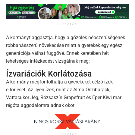
Hirdetés
A kormányt aggasztja, hogy a gőzölés népszerűségének
robbanásszerű növekedése miatt a gyerekek egy egész
generációja válhat függővé. Ennek keretében hét
lehetséges intézkedést vizsgálnak meg:
Ízvariációk Korlátozása
A kormány megfontolhatja a gyerekeket célzó ízek
eltörlését. Az ilyen ízek, mint az Alma Őszibarack,
Vattacukor Jég, Rózsaszín Grapefruit és Eper Kiwi már
régóta aggodalomra adnak okot.
Hirdetés