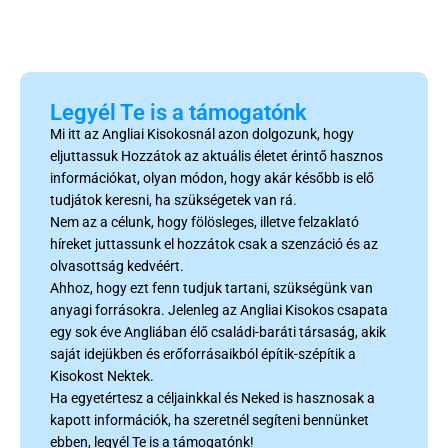
Legyél Te is a támogatónk
Mi itt az Angliai Kisokosnál azon dolgozunk, hogy
eljuttassuk Hozzátok az aktuális életet érintő hasznos
információkat, olyan módon, hogy akár később is elő
tudjátok keresni, ha szükségetek van rá.
Nem az a célunk, hogy fölösleges, illetve felzaklató
híreket juttassunk el hozzátok csak a szenzáció és az
olvasottság kedvéért.
Ahhoz, hogy ezt fenn tudjuk tartani, szükségünk van
anyagi forrásokra. Jelenleg az Angliai Kisokos csapata
egy sok éve Angliában élő családi-baráti társaság, akik
saját idejükben és erőforrásaikból építik-szépítik a
Kisokost Nektek.
Ha egyetértesz a céljainkkal és Neked is hasznosak a
kapott információk, ha szeretnél segíteni bennünket
ebben, legyél Te is a támogatónk!