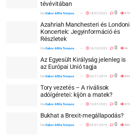
tévévitában
0
Írta
Gabor Attila Tompos
18/07/2022
879
Azahriah Manchesteri és Londoni
Koncertek: Jegyinformáció és
Részletek
0
Írta
Gabor Attila Tompos
16/10/2023
4k
Az Egyesült Királyság jelenleg is
az Európai Unió tagja
0
Írta
Gabor Attila Tompos
02/11/2019
894
Tory vezetés – A riválisok
adóígéretei: kijön a matek?
0
Írta
Gabor Attila Tompos
13/07/2022
879
Bukhat a Brexit-megállapodás?
0
Írta
Gabor Attila Tompos
03/01/2019
880