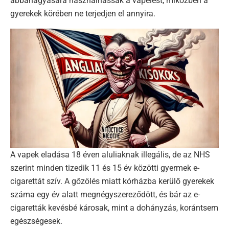
abbahagyására használhassák a vapelést, miközben a
gyerekek körében ne terjedjen el annyira.
A vapek eladása 18 éven aluliaknak illegális, de az NHS
szerint minden tizedik 11 és 15 év közötti gyermek e-
cigarettát szív. A gőzölés miatt kórházba kerülő gyerekek
száma egy év alatt megnégyszereződött, és bár az e-
cigaretták kevésbé károsak, mint a dohányzás, korántsem
egészségesek.