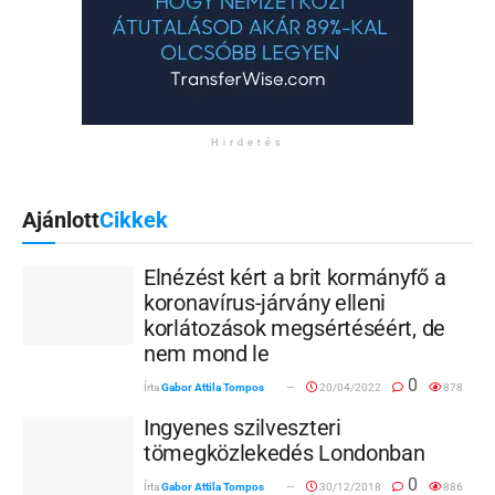
Hirdetés
Ajánlott
Cikkek
Elnézést kért a brit kormányfő a
koronavírus-járvány elleni
korlátozások megsértéséért, de
nem mond le
0
Írta
Gabor Attila Tompos
20/04/2022
878
Ingyenes szilveszteri
tömegközlekedés Londonban
0
Írta
Gabor Attila Tompos
30/12/2018
886