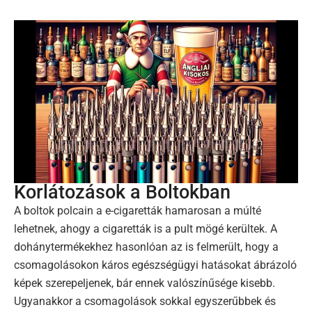
Korlátozások a Boltokban
A boltok polcain a e-cigaretták hamarosan a múlté
lehetnek, ahogy a cigaretták is a pult mögé kerültek. A
dohánytermékekhez hasonlóan az is felmerült, hogy a
csomagolásokon káros egészségügyi hatásokat ábrázoló
képek szerepeljenek, bár ennek valószínűsége kisebb.
Ugyanakkor a csomagolások sokkal egyszerűbbek és