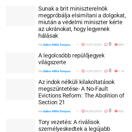
Sunak a brit miniszterelnök
megpróbálja elsimítani a dolgokat,
miután a védelmi miniszter kérte
az ukránokat, hogy legyenek
hálásak
0
Írta
Gabor Attila Tompos
15/07/2023
884
A legolcsóbb repülőjegyek
világszerte
0
Írta
Gabor Attila Tompos
12/07/2015
1.1k
Az indok nélküli kilakoltatások
megszüntetése- A No-Fault
Evictions Reform: The Abolition of
Section 21
0
Írta
Gabor Attila Tompos
06/09/2024
920
Tory vezetés: A riválisok
személyeskedtek a legújabb