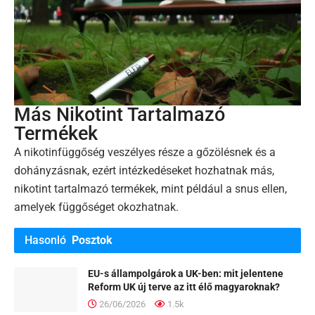
Más Nikotint Tartalmazó
Termékek
A nikotinfüggőség veszélyes része a gőzölésnek és a
dohányzásnak, ezért intézkedéseket hozhatnak más,
nikotint tartalmazó termékek, mint például a snus ellen,
amelyek függőséget okozhatnak.
Hasonló
Posztok
EU-s állampolgárok a UK-ben: mit jelentene
Reform UK új terve az itt élő magyaroknak?
26/06/2026
1.5k