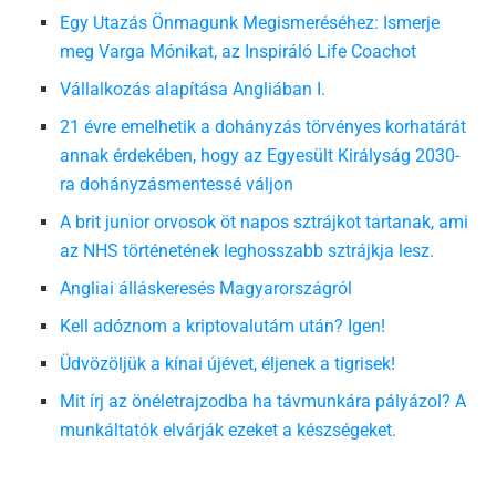
Egy Utazás Önmagunk Megismeréséhez: Ismerje
meg Varga Mónikat, az Inspiráló Life Coachot
Vállalkozás alapítása Angliában I.
21 évre emelhetik a dohányzás törvényes korhatárát
annak érdekében, hogy az Egyesült Királyság 2030-
ra dohányzásmentessé váljon
A brit junior orvosok öt napos sztrájkot tartanak, ami
az NHS történetének leghosszabb sztrájkja lesz.
Angliai álláskeresés Magyarországról
Kell adóznom a kriptovalutám után? Igen!
Üdvözöljük a kínai újévet, éljenek a tigrisek!
Mit írj az önéletrajzodba ha távmunkára pályázol? A
munkáltatók elvárják ezeket a készségeket.