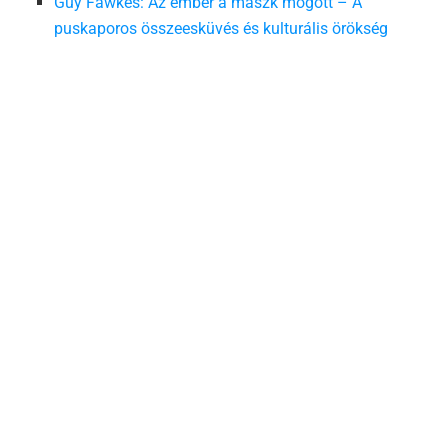
Guy Fawkes: Az ember a maszk mögött – A
puskaporos összeesküvés és kulturális örökség