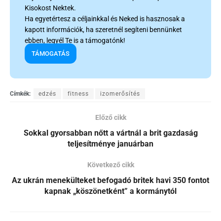
Kisokost Nektek.
Ha egyetértesz a céljainkkal és Neked is hasznosak a
kapott információk, ha szeretnél segíteni bennünket
ebben, legyél Te is a támogatónk!
TÁMOGATÁS
Címkék:
edzés
fitness
izomerősítés
Előző cikk
Sokkal gyorsabban nőtt a vártnál a brit gazdaság
teljesítménye januárban
Következő cikk
Az ukrán menekülteket befogadó britek havi 350 fontot
kapnak „köszönetként” a kormánytól