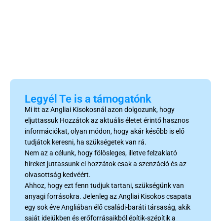
Legyél Te is a támogatónk
Mi itt az Angliai Kisokosnál azon dolgozunk, hogy
eljuttassuk Hozzátok az aktuális életet érintő hasznos
információkat, olyan módon, hogy akár később is elő
tudjátok keresni, ha szükségetek van rá.
Nem az a célunk, hogy fölösleges, illetve felzaklató
híreket juttassunk el hozzátok csak a szenzáció és az
olvasottság kedvéért.
Ahhoz, hogy ezt fenn tudjuk tartani, szükségünk van
anyagi forrásokra. Jelenleg az Angliai Kisokos csapata
egy sok éve Angliában élő családi-baráti társaság, akik
saját idejükben és erőforrásaikból építik-szépítik a