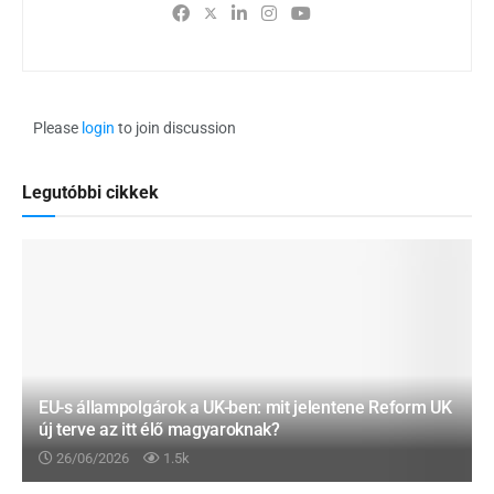
Please
login
to join discussion
Legutóbbi cikkek
EU-s állampolgárok a UK-ben: mit jelentene Reform UK
új terve az itt élő magyaroknak?
26/06/2026
1.5k