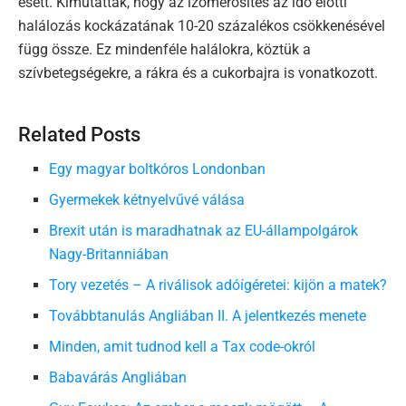
esett. Kimutatták, hogy az izomerősítés az idő előtti
halálozás kockázatának 10-20 százalékos csökkenésével
függ össze. Ez mindenféle halálokra, köztük a
szívbetegségekre, a rákra és a cukorbajra is vonatkozott.
Related Posts
Egy magyar boltkóros Londonban
Gyermekek kétnyelvűvé válása
Brexit után is maradhatnak az EU-állampolgárok
Nagy-Britanniában
Tory vezetés – A riválisok adóígéretei: kijön a matek?
Továbbtanulás Angliában II. A jelentkezés menete
Minden, amit tudnod kell a Tax code-okról
Babavárás Angliában