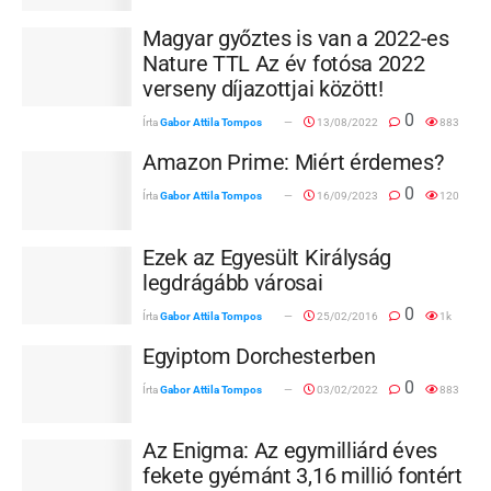
Magyar győztes is van a 2022-es
Nature TTL Az év fotósa 2022
verseny díjazottjai között!
0
Írta
Gabor Attila Tompos
13/08/2022
883
Amazon Prime: Miért érdemes?
0
Írta
Gabor Attila Tompos
16/09/2023
120
Ezek az Egyesült Királyság
legdrágább városai
0
Írta
Gabor Attila Tompos
25/02/2016
1k
Egyiptom Dorchesterben
0
Írta
Gabor Attila Tompos
03/02/2022
883
Az Enigma: Az egymilliárd éves
fekete gyémánt 3,16 millió fontért