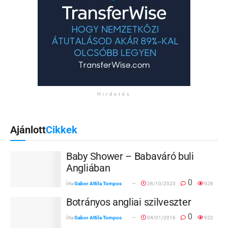
Hirdetés
Ajánlott
Cikkek
Baby Shower – Babaváró buli
Angliában
0
Írta
Gabor Attila Tompos
28/10/2023
926
Botrányos angliai szilveszter
0
Írta
Gabor Attila Tompos
04/01/2016
922