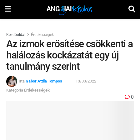
Kezdőoldal
Érdekességek
Az izmok erősítése csökkenti a
halálozás kockázatát egy új
tanulmány szerint
Írta
Gabor Attila Tompos
13/03/2022
Kategória
Érdekességek
0