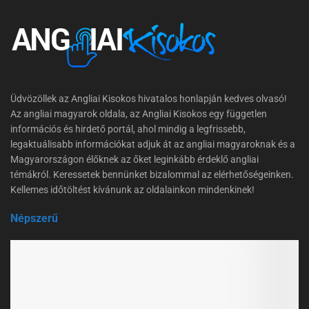
Üdvözöllek az Angliai Kisokos hivatalos honlapján kedves olvasó!
Az angliai magyarok oldala, az Angliai Kisokos egy független
információs és hirdető portál, ahol mindig a legfrissebb,
legaktuálisabb információkat adjuk át az angliai magyaroknak és a
Magyarországon élőknek az őket leginkább érdeklő angliai
témákról. Keressetek bennünket bizalommal az elérhetőségeinken.
Kellemes időtöltést kívánunk az oldalainkon mindenkinek!
Népszerű