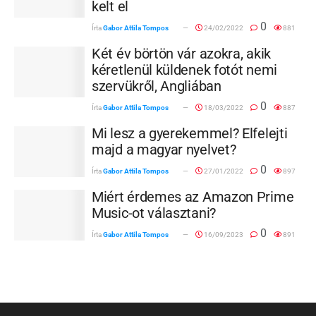
kelt el
0
Írta
Gabor Attila Tompos
24/02/2022
881
Két év börtön vár azokra, akik
kéretlenül küldenek fotót nemi
szervükről, Angliában
0
Írta
Gabor Attila Tompos
18/03/2022
887
Mi lesz a gyerekemmel? Elfelejti
majd a magyar nyelvet?
0
Írta
Gabor Attila Tompos
27/01/2022
897
Miért érdemes az Amazon Prime
Music-ot választani?
0
Írta
Gabor Attila Tompos
16/09/2023
891