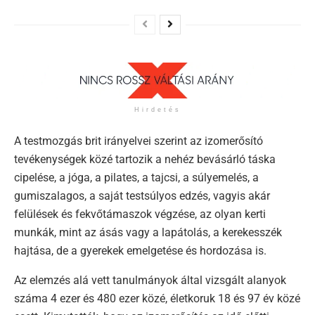
Hirdetés
A testmozgás brit irányelvei szerint az izomerősító
tevékenységek közé tartozik a nehéz bevásárló táska
cipelése, a jóga, a pilates, a tajcsi, a súlyemelés, a
gumiszalagos, a saját testsúlyos edzés, vagyis akár
felülések és fekvőtámaszok végzése, az olyan kerti
munkák, mint az ásás vagy a lapátolás, a kerekesszék
hajtása, de a gyerekek emelgetése és hordozása is.
Az elemzés alá vett tanulmányok által vizsgált alanyok
száma 4 ezer és 480 ezer közé, életkoruk 18 és 97 év közé