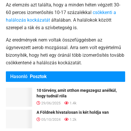
Az elemzés azt találta, hogy a minden héten végzett 30-
60 perces izomerősítés 10-17 százalékkal
csökkenti a
halálozás kockázatát
általában. A halálokok között
szerepel a rák és a szívbetegség is.
Az eredmények nem voltak összefüggésben az
úgynevezett aerob mozgással. Arra sem volt egyértelmű
bizonyíték, hogy heti egy óránál több izomerősítés tovább
csökkentené a halálozás kockázatát.
Hasonló
Posztok
10 törvény, amit otthon megszegsz anélkül,
hogy tudnál róla
29/06/2025
1.4k
A Földnek hivatalosan is két holdja van
05/10/2024
1.2k