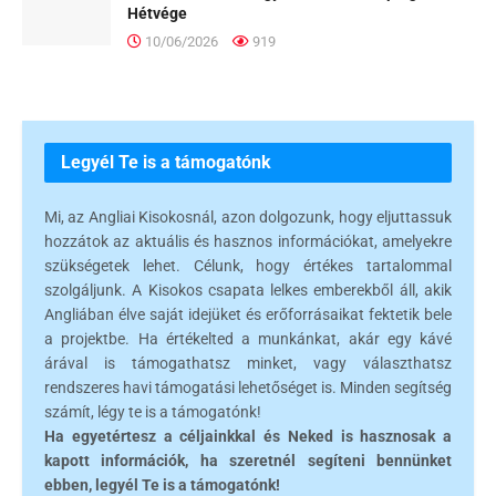
Hétvége
10/06/2026
919
Legyél Te is a támogatónk
Mi, az Angliai Kisokosnál, azon dolgozunk, hogy eljuttassuk
hozzátok az aktuális és hasznos információkat, amelyekre
szükségetek lehet. Célunk, hogy értékes tartalommal
szolgáljunk. A Kisokos csapata lelkes emberekből áll, akik
Angliában élve saját idejüket és erőforrásaikat fektetik bele
a projektbe. Ha értékelted a munkánkat, akár egy kávé
árával is támogathatsz minket, vagy választhatsz
rendszeres havi támogatási lehetőséget is. Minden segítség
számít, légy te is a támogatónk!
Ha egyetértesz a céljainkkal és Neked is hasznosak a
kapott információk, ha szeretnél segíteni bennünket
ebben, legyél Te is a támogatónk!