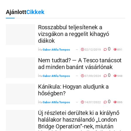
Ajánlott
Cikkek
Rosszabbul teljesítenek a
vizsgákon a reggelit kihagyó
diákok
0
Írta
Gabor Attila Tompos
02/12/2019
891
Nem tudtad? — A Tesco tanácsot
ad minden banánt vásárlónak
0
Írta
Gabor Attila Tompos
07/09/2024
948
Kánikula: Hogyan aludjunk a
hőségben?
0
Írta
Gabor Attila Tompos
14/07/2022
886
Új részletei derültek ki a királynő
halálakor használandó „London
Bridge Operation”-nek, miután