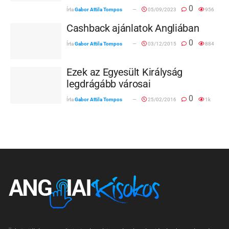
0
Írta
Gabor Attila Tompos
05/09/2023
956
Cashback ajánlatok Angliában
0
Írta
Gabor Attila Tompos
03/12/2015
884
Ezek az Egyesült Királyság
legdrágább városai
0
Írta
Gabor Attila Tompos
25/02/2016
1k