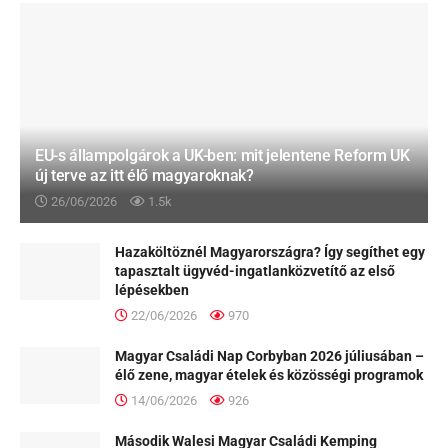
EU-s állampolgárok a UK-ben: mit jelentene Reform UK
új terve az itt élő magyaroknak?
26/06/2026
1.5k
Hazaköltöznél Magyarországra? Így segíthet egy
tapasztalt ügyvéd-ingatlanközvetítő az első
lépésekben
22/06/2026
970
Magyar Családi Nap Corbyban 2026 júliusában –
élő zene, magyar ételek és közösségi programok
14/06/2026
926
Második Walesi Magyar Családi Kemping