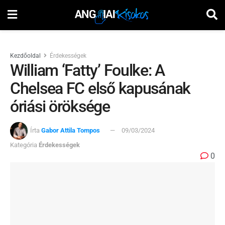
Kezdőoldal
Érdekességek
William ‘Fatty’ Foulke: A
Chelsea FC első kapusának
óriási öröksége
Írta
Gabor Attila Tompos
09/03/2024
Kategória
Érdekességek
0