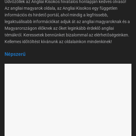
Üdvözöllek az Angliai Kisokos hivatalos honlapján kedves olvasó!
Az angliai magyarok oldala, az Angliai Kisokos egy független
információs és hirdető portál, ahol mindig a legfrissebb,
legaktuálisabb információkat adjuk át az angliai magyaroknak és a
Magyarországon élőknek az őket leginkább érdeklő angliai
témákról. Keressetek bennünket bizalommal az elérhetőségeinken.
Kellemes időtöltést kívánunk az oldalainkon mindenkinek!
Népszerű