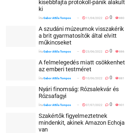
kisebbfajta protokoll-pánik alakult
ki
0
Írta
Gabor Attila Tompos
11/04/2022
880
A szudáni múzeumok visszakérik
a brit gyarmatosítók által elvitt
műkincseket
0
Írta
Gabor Attila Tompos
23/06/2022
886
A felmelegedés miatt csökkenhet
az emberi testméret
0
Írta
Gabor Attila Tompos
10/06/2022
881
Nyári finomság: Rózsalekvár és
Rózsafagyi
0
Írta
Gabor Attila Tompos
07/07/2022
901
Szakértők figyelmeztetnek
mindenkit, akinek Amazon Echoja
van