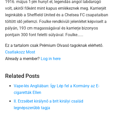
1916. május 1-jén hunyt el, legendás angol labdarúgó
volt, akiről főként mint kapus emlékeznek meg. Karrierjét
leginkább a Sheffield United és a Chelsea FC csapataiban
töltött idő jellemzi. Foulke rendkívüli jelenlétet képviselt a
pályán, 193 cm magasságával és karrierje bizonyos
pontjain 300 font feletti súlyával. Foulke…...
Ez a tartalom csak Prémium Olvasó tagoknak elérhető.
Csatlakozz Most
Already a member?
Log in here
Related Posts
Vape-lés Angliában: Így Lép fel a Kormány az E-
cigaretták Ellen
II. Erzsébet királynő a brit királyi család
legnépszerűbb tagja