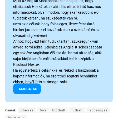
Mi itt az Angliai Kisokosnál azon dolgozunk, hogy
eljuttassuk Hozzátok az aktuális életet érintő hasznos
információkat, olyan módon, hogy akár később is elő
tudjátok keresni, ha szükségetek van rá.
Nem az a célunk, hogy fölösleges, illetve felzaklató
híreket juttassunk el hozzátok csak a szenzáció és az
olvasottság kedvéért.
Ahhoz, hogy ezt fenn tudjuk tartani, szükségünk van
anyagi forrásokra. Jelenleg az Angliai Kisokos csapata
egy sok éve Angliában élő családi-baráti társaság, akik
saját idejükben és erőforrásaikból építik-szépítik a
Kisokost Nektek.
Ha egyetértesz a céljainkkal és Neked is hasznosak a
kapott információk, ha szeretnél segíteni bennünket
ebben, legyél Te is a támogatónk!
TÁMOGATÁS
Címkék:
Chelsea
foci
football
futball
labdarúgás
történelm