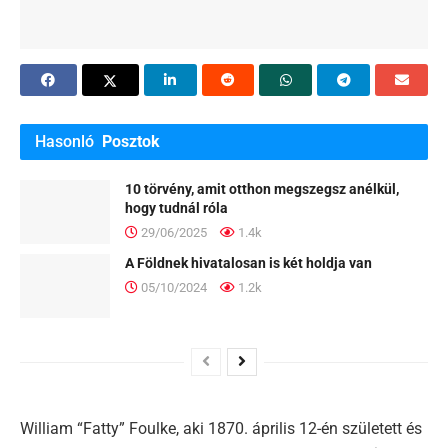
Hasonló
Posztok
10 törvény, amit otthon megszegsz anélkül,
hogy tudnál róla
29/06/2025
1.4k
A Földnek hivatalosan is két holdja van
05/10/2024
1.2k
William “Fatty” Foulke, aki 1870. április 12-én született és