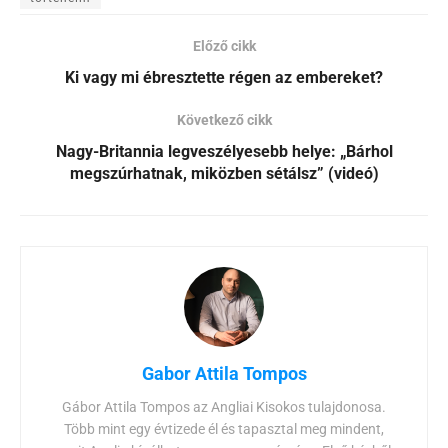
Előző cikk
Ki vagy mi ébresztette régen az embereket?
Következő cikk
Nagy-Britannia legveszélyesebb helye: „Bárhol
megszúrhatnak, miközben sétálsz” (videó)
Gabor Attila Tompos
Gábor Attila Tompos az Angliai Kisokos tulajdonosa.
Több mint egy évtizede él és tapasztal meg mindent,