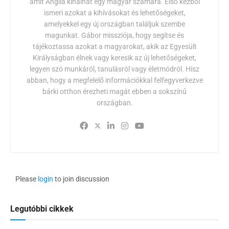
amit Anglia kínálhat egy magyar számára. Első kézből
ismeri azokat a kihívásokat és lehetőségeket,
amelyekkel egy új országban találjuk szembe
magunkat. Gábor missziója, hogy segítse és
tájékoztassa azokat a magyarokat, akik az Egyesült
Királyságban élnek vagy keresik az új lehetőségeket,
legyen szó munkáról, tanulásról vagy életmódról. Hisz
abban, hogy a megfelelő információkkal felfegyverkezve
bárki otthon érezheti magát ebben a sokszínű
országban.
Please
login
to join discussion
Legutóbbi cikkek