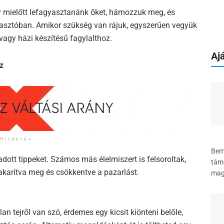
y mielőtt lefagyasztanánk őket, hámozzuk meg, és
yasztóban. Amikor szükség van rájuk, egyszerűen vegyük
vagy házi készítésű fagylalthoz.
Ajá
z
Hirdetés
Bem
tt tippeket. Számos más élelmiszert is felsoroltak,
támo
akarítva meg és csökkentve a pazarlást.
magy
lan tejről van szó, érdemes egy kicsit kiönteni belőle,