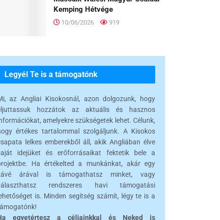
Kemping Hétvége
10/06/2026
919
Legyél Te is a támogatónk
Mi, az Angliai Kisokosnál, azon dolgozunk, hogy
eljuttassuk hozzátok az aktuális és hasznos
információkat, amelyekre szükségetek lehet. Célunk,
hogy értékes tartalommal szolgáljunk. A Kisokos
csapata lelkes emberekből áll, akik Angliában élve
saját idejüket és erőforrásaikat fektetik bele a
projektbe. Ha értékelted a munkánkat, akár egy
kávé árával is támogathatsz minket, vagy
választhatsz rendszeres havi támogatási
ehetőséget is. Minden segítség számít, légy te is a
támogatónk!
Ha egyetértesz a céljainkkal és Neked is