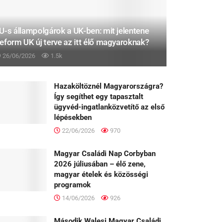
U-s állampolgárok a UK-ben: mit jelentene
eform UK új terve az itt élő magyaroknak?
26/06/2026
1.5k
Hazaköltöznél Magyarországra?
Így segíthet egy tapasztalt
ügyvéd-ingatlanközvetítő az első
lépésekben
22/06/2026
970
Magyar Családi Nap Corbyban
2026 júliusában – élő zene,
magyar ételek és közösségi
programok
14/06/2026
926
Második Walesi Magyar Családi