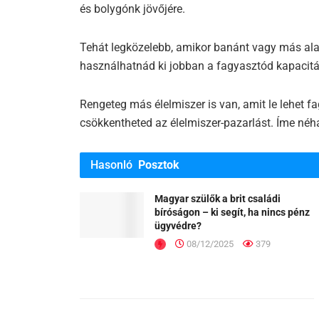
és bolygónk jövőjére.
Tehát legközelebb, amikor banánt vagy más ala
használhatnád ki jobban a fagyasztód kapacitás
Rengeteg más élelmiszer is van, amit le lehet f
csökkentheted az élelmiszer-pazarlást. Íme néh
Hasonló
Posztok
Magyar szülők a brit családi
bíróságon – ki segít, ha nincs pénz
ügyvédre?
08/12/2025
379