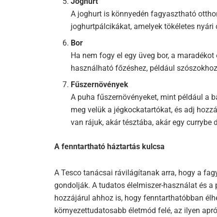
Joghurt
A joghurt is könnyedén fagyasztható otthon
joghurtpálcikákat, amelyek tökéletes nyári
Bor
Ha nem fogy el egy üveg bor, a maradékot 
használható főzéshez, például szószokhoz
Fűszernövények
A puha fűszernövényeket, mint például a ba
meg velük a jégkockatartókat, és adj hozzá
van rájuk, akár tésztába, akár egy currybe
A fenntartható háztartás kulcsa
A Tesco tanácsai rávilágítanak arra, hogy a fag
gondolják. A tudatos élelmiszer-használat és 
hozzájárul ahhoz is, hogy fenntarthatóbban élh
környezettudatosabb életmód felé, az ilyen apr