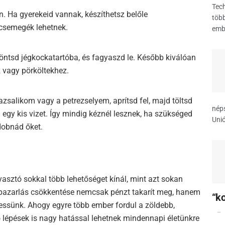
Tech
. Ha gyerekeid vannak, készíthetsz belőle
több
 csemegék lehetnek.
emb
öntsd jégkockatartóba, és fagyaszd le. Később kiválóan
 vagy pörköltekhez.
zsalikom vagy a petrezselyem, aprítsd fel, majd töltsd
nép
 egy kis vizet. Így mindig kéznél lesznek, ha szükséged
Unió
 dobnád őket.
yasztó sokkal több lehetőséget kínál, mint azt sokan
a pazarlás csökkentése nemcsak pénzt takarít meg, hanem
“k
essünk. Ahogy egyre több ember fordul a zöldebb,
ó lépések is nagy hatással lehetnek mindennapi életünkre