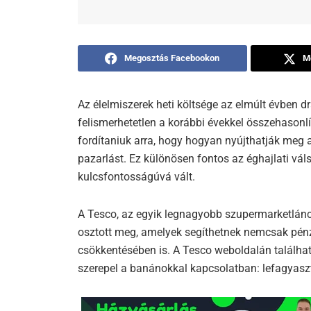
Megosztás Facebookon
M
Az élelmiszerek heti költsége az elmúlt évben 
felismerhetetlen a korábbi évekkel összehasonlí
fordítaniuk arra, hogy hogyan nyújthatják meg 
pazarlást. Ez különösen fontos az éghajlati vál
kulcsfontosságúvá vált.
A Tesco, az egyik legnagyobb szupermarketlánc
osztott meg, amelyek segíthetnek nemcsak pénz
csökkentésében is. A Tesco weboldalán találha
szerepel a banánokkal kapcsolatban: lefagyaszt