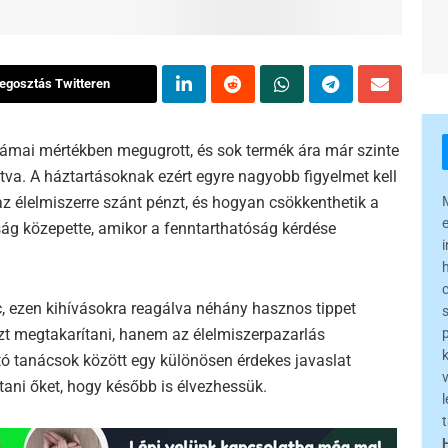
egosztás Twitteren
drámai mértékben megugrott, és sok termék ára már szinte
tva. A háztartásoknak ezért egyre nagyobb figyelmet kell
az élelmiszerre szánt pénzt, és hogyan csökkenthetik a
ság közepette, amikor a fenntarthatóság kérdése
, ezen kihívásokra reagálva néhány hasznos tippet
t megtakarítani, hanem az élelmiszerpazarlás
tó tanácsok között egy különösen érdekes javaslat
ani őket, hogy később is élvezhessük.
l