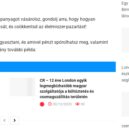
Egy 
Birm
láto
panyagot vásárolsz, gondolj arra, hogy hogyan
át, és csökkentsd az élelmiszer-pazarlást!
agyasztani, és amivel pénzt spórolhatsz meg, valamint
ány további példa:
Lon
észl
segí
CR – 12 éve London egyik
legmegbízhatóbb magyar
szolgáltatója a költöztetés és
csomagszállítás területén
03/12/2025
90
cse