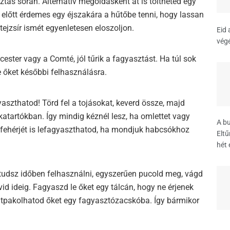
tás során. Alternatív megoldásként át is töltheted egy
lőtt érdemes egy éjszakára a hűtőbe tenni, hogy lassan
tejzsír ismét egyenletesen eloszoljon.
Eid 
végé
ester vagy a Comté, jól tűrik a fagyasztást. Ha túl sok
 őket későbbi felhasználásra.
yaszthatod! Törd fel a tojásokat, keverd össze, majd
atartókban. Így mindig kéznél lesz, ha omlettet vagy
A bu
ásfehérjét is lefagyaszthatod, ha mondjuk habcsókhoz
Eltű
hét 
tudsz időben felhasználni, egyszerűen pucold meg, vágd
id ideig. Fagyaszd le őket egy tálcán, hogy ne érjenek
pakolhatod őket egy fagyasztózacskóba. Így bármikor