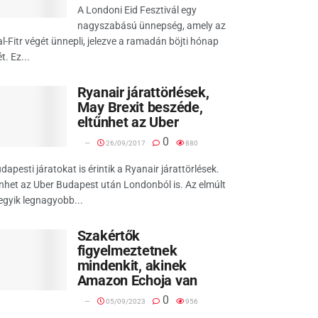
A Londoni Eid Fesztivál egy
nagyszabású ünnepség, amely az
al-Fitr végét ünnepli, jelezve a ramadán böjti hónap
t. Ez...
Ryanair járattörlések,
May Brexit beszéde,
eltűnhet az Uber
0
26/09/2017
880
dapesti járatokat is érintik a Ryanair járattörlések.
nhet az Uber Budapest után Londonból is. Az elmúlt
egyik legnagyobb...
Szakértők
figyelmeztetnek
mindenkit, akinek
Amazon Echoja van
0
05/09/2023
956