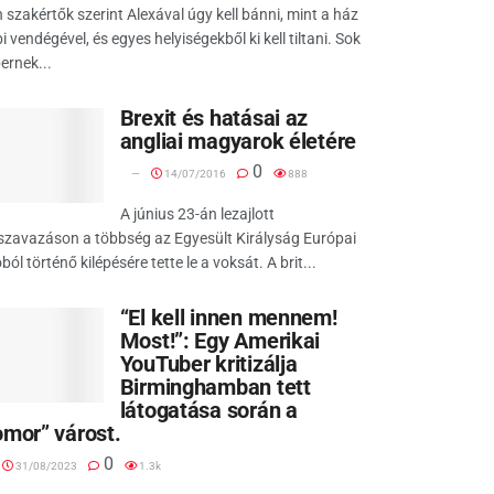
 szakértők szerint Alexával úgy kell bánni, mint a ház
i vendégével, és egyes helyiségekből ki kell tiltani. Sok
ernek...
Brexit és hatásai az
angliai magyarok életére
0
14/07/2016
888
A június 23-án lezajlott
szavazáson a többség az Egyesült Királyság Európai
ból történő kilépésére tette le a voksát. A brit...
“El kell innen mennem!
Most!”: Egy Amerikai
YouTuber kritizálja
Birminghamban tett
látogatása során a
omor” várost.
0
31/08/2023
1.3k