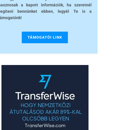
hasznosak a kapott információk, ha szeretnél
segíteni bennünket ebben, legyél Te is a
támogatónk!
TÁMOGATÓI LINK