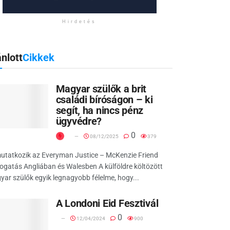
Hirdetés
nlott
Cikkek
Magyar szülők a brit
családi bíróságon – ki
segít, ha nincs pénz
ügyvédre?
0
08/12/2025
379
utatkozik az Everyman Justice – McKenzie Friend
gatás Angliában és Walesben A külföldre költözött
ar szülők egyik legnagyobb félelme, hogy...
A Londoni Eid Fesztivál
0
12/04/2024
900