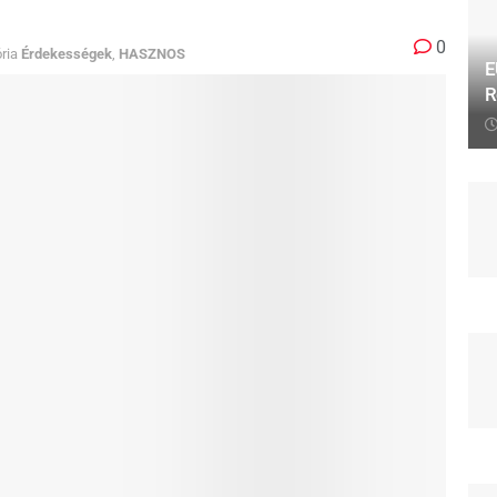
0
ria
Érdekességek
,
HASZNOS
E
R