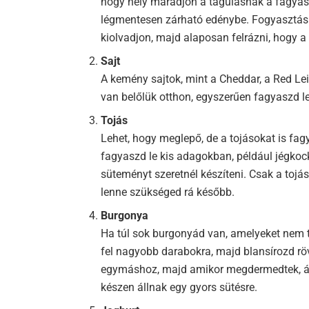
hogy hely maradjon a tágulásnak a fagyasz
légmentesen zárható edénybe. Fogyasztás e
kiolvadjon, majd alaposan felrázni, hogy a 
Sajt
A kemény sajtok, mint a Cheddar, a Red Leic
van belőlük otthon, egyszerűen fagyaszd le
Tojás
Lehet, hogy meglepő, de a tojásokat is fag
fagyaszd le kis adagokban, például jégkock
süteményt szeretnél készíteni. Csak a toj
lenne szükséged rá később.
Burgonya
Ha túl sok burgonyád van, amelyeket nem 
fel nagyobb darabokra, majd blansírozd röv
egymáshoz, majd amikor megdermedtek, át
készen állnak egy gyors sütésre.