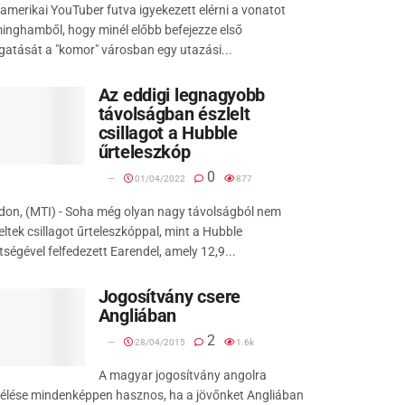
amerikai YouTuber futva igyekezett elérni a vonatot
inghamből, hogy minél előbb befejezze első
gatását a "komor" városban egy utazási...
Az eddigi legnagyobb
távolságban észlelt
csillagot a Hubble
űrteleszkóp
0
01/04/2022
877
don, (MTI) - Soha még olyan nagy távolságból nem
eltek csillagot űrteleszkóppal, mint a Hubble
tségével felfedezett Earendel, amely 12,9...
Jogosítvány csere
Angliában
2
28/04/2015
1.6k
A magyar jogosítvány angolra
rélése mindenképpen hasznos, ha a jövőnket Angliában