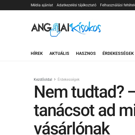
Média ajánlat
Adatkezelési tájékoztató
Felhasználási feltétel
HÍREK
AKTUÁLIS
HASZNOS
ÉRDEKESSÉGEK
Kezdőoldal
Érdekességek
Nem tudtad? 
tanácsot ad m
vásárlónak