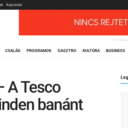
ek
Kapcsolat
Hirdet
CSALÁD
PROGRAMOK
GASZTRO
KULTÚRA
BUSINESS
Leg
— A Tesco
inden banánt