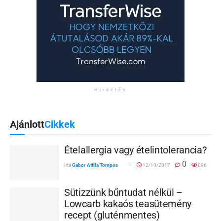
Hirdetés
Ajánlott
Cikkek
Ételallergia vagy ételintolerancia?
0
Írta
Gabor Attila Tompos
12/10/2017
896
Sütizzünk bűntudat nélkül –
Lowcarb kakaós teasütemény
recept (gluténmentes)