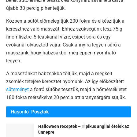
bélelt sütőlemezre tesszük és konyharuhával letakarva
újabb 30 percig pihentetjük.
Közben a sütőt előmelegítjük 200 fokra és elkészítjük a
kereszthez való masszát. Ehhez szükségünk lesz 75 g
finomlisztre, 5 teáskanál vízre, csipet sóra és egy
evőkanál olvasztott vajra. Csak annyira legyen sűrű a
masszánk, hogy habzsákból még éppen nyomható
legyen.
A masszánkat habzsákba töltjük, majd a megkelt
zsemlék tetejére keresztet nyomunk. Az így előkészített
süteményt
a forró sütőbe tesszük, majd a hőmérsékletet
180 fokra mérsékelve 20 perc alatt aranysárgára sütjük.
Hasonló
Posztok
Halloween receptek – Tipikus angliai ételek az
ünnepre