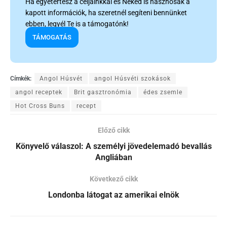
Ha egyetértesz a céljainkkal és Neked is hasznosak a
kapott információk, ha szeretnél segíteni bennünket
ebben, legyél Te is a támogatónk!
TÁMOGATÁS
Címkék:
Angol Húsvét
angol Húsvéti szokások
angol receptek
Brit gasztronómia
édes zsemle
Hot Cross Buns
recept
Előző cikk
Könyvelő válaszol: A személyi jövedelemadó bevallás
Angliában
Következő cikk
Londonba látogat az amerikai elnök