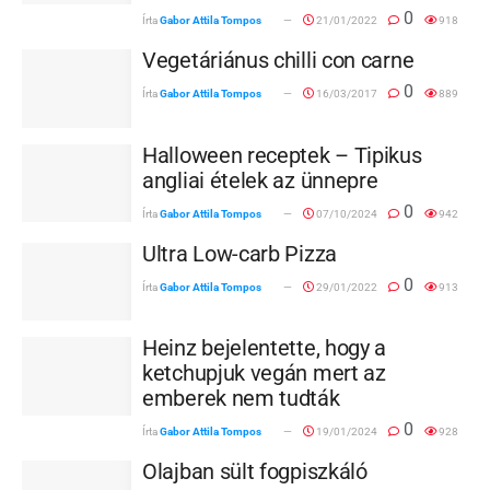
0
Írta
Gabor Attila Tompos
21/01/2022
918
Vegetáriánus chilli con carne
0
Írta
Gabor Attila Tompos
16/03/2017
889
Halloween receptek – Tipikus
angliai ételek az ünnepre
0
Írta
Gabor Attila Tompos
07/10/2024
942
Ultra Low-carb Pizza
0
Írta
Gabor Attila Tompos
29/01/2022
913
Heinz bejelentette, hogy a
ketchupjuk vegán mert az
emberek nem tudták
0
Írta
Gabor Attila Tompos
19/01/2024
928
Olajban sült fogpiszkáló