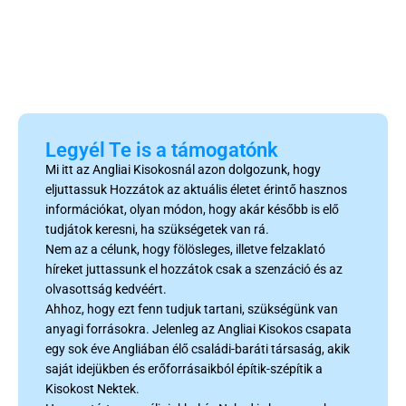
Legyél Te is a támogatónk
Mi itt az Angliai Kisokosnál azon dolgozunk, hogy
eljuttassuk Hozzátok az aktuális életet érintő hasznos
információkat, olyan módon, hogy akár később is elő
tudjátok keresni, ha szükségetek van rá.
Nem az a célunk, hogy fölösleges, illetve felzaklató
híreket juttassunk el hozzátok csak a szenzáció és az
olvasottság kedvéért.
Ahhoz, hogy ezt fenn tudjuk tartani, szükségünk van
anyagi forrásokra. Jelenleg az Angliai Kisokos csapata
egy sok éve Angliában élő családi-baráti társaság, akik
saját idejükben és erőforrásaikból építik-szépítik a
Kisokost Nektek.