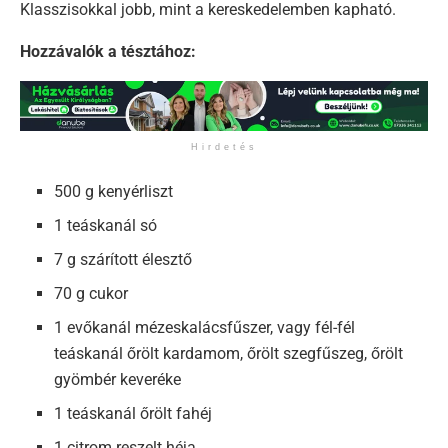
Klasszisokkal jobb, mint a kereskedelemben kapható.
Hozzávalók a tésztához:
Hirdetés
500 g kenyérliszt
1 teáskanál só
7 g szárított élesztő
70 g cukor
1 evőkanál mézeskalácsfűszer, vagy fél-fél
teáskanál őrölt kardamom, őrölt szegfűszeg, őrölt
gyömbér keveréke
1 teáskanál őrölt fahéj
1 citrom reszelt héja