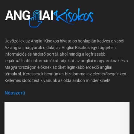
Üdvözöllek az Angliai Kisokos hivatalos honlapján kedves olvasó!
Az angliai magyarok oldala, az Angliai Kisokos egy független
információs és hirdető portál, ahol mindig a legfrissebb,
legaktuálisabb információkat adjuk át az angliai magyaroknak és a
Magyarországon élőknek az őket leginkább érdeklő angliai
témákról. Keressetek bennünket bizalommal az elérhetőségeinken.
Kellemes időtöltést kívánunk az oldalainkon mindenkinek!
Népszerű