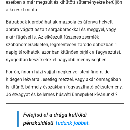
esetben a már megsült és kihűtött süteményekre kerüljön
a kereszt minta.
Bátrabbak kipróbálhatják mazsola és áfonya helyett
apróra vágott aszalt sárgabarackkal és meggyel, vagy
akár fügével is. Az elkészült fűszeres zsemlék
szobahőmérsékleten, légmentesen záródó dobozban 1
napig tárolhatók, azonban kitűnően bírják a fagyasztást,
nyugodtan készítsétek el nagyobb mennyiségben.
Forrón, finom házi vajjal megkenve isteni finom, de
hidegen lekvárral, esetleg mézzel, vagy akár önmagában
is kitűnő, bármely évszakban fogyasztható péksütemény.
Jó étvágyat és kellemes húsvéti ünnepeket kívánunk! ?
Felejtsd el a drága külföldi
pénzküldést!
Tudunk jobbat
.