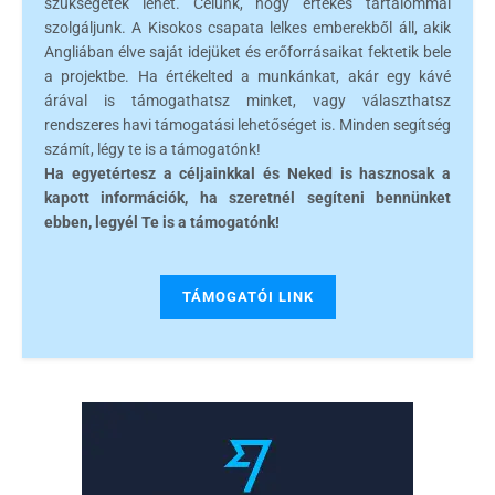
szükségetek lehet. Célunk, hogy értékes tartalommal
szolgáljunk. A Kisokos csapata lelkes emberekből áll, akik
Angliában élve saját idejüket és erőforrásaikat fektetik bele
a projektbe. Ha értékelted a munkánkat, akár egy kávé
árával is támogathatsz minket, vagy választhatsz
rendszeres havi támogatási lehetőséget is. Minden segítség
számít, légy te is a támogatónk!
Ha egyetértesz a céljainkkal és Neked is hasznosak a
kapott információk, ha szeretnél segíteni bennünket
ebben, legyél Te is a támogatónk!
TÁMOGATÓI LINK