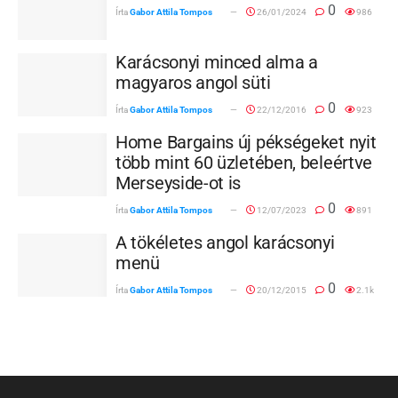
0
Írta
Gabor Attila Tompos
26/01/2024
986
Karácsonyi minced alma a
magyaros angol süti
0
Írta
Gabor Attila Tompos
22/12/2016
923
Home Bargains új pékségeket nyit
több mint 60 üzletében, beleértve
Merseyside-ot is
0
Írta
Gabor Attila Tompos
12/07/2023
891
A tökéletes angol karácsonyi
menü
0
Írta
Gabor Attila Tompos
20/12/2015
2.1k