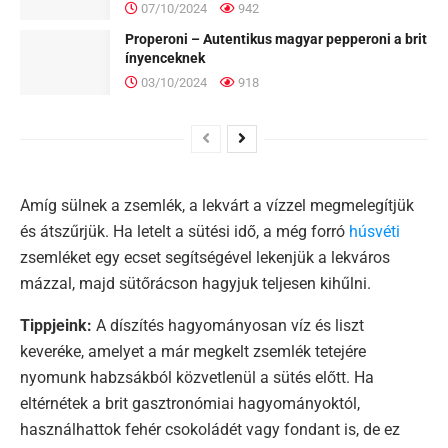
07/10/2024
942
Properoni – Autentikus magyar pepperoni a brit
ínyenceknek
03/10/2024
918
Amíg sülnek a zsemlék, a lekvárt a vízzel megmelegítjük
és átszűrjük. Ha letelt a sütési idő, a még forró
húsvéti
zsemléket egy ecset segítségével lekenjük a lekváros
mázzal, majd sütőrácson hagyjuk teljesen kihűlni.
Tippjeink:
A díszítés hagyományosan víz és liszt
keveréke, amelyet a már megkelt zsemlék tetejére
nyomunk habzsákból közvetlenül a sütés előtt. Ha
eltérnétek a brit gasztronómiai hagyományoktól,
használhattok fehér csokoládét vagy fondant is, de ez