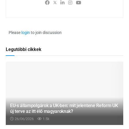
Please
login
to join discussion
Legutóbbi cikkek
EU-s állampolgárok a UK-ben: mit jelentene Reform UK
új terve az itt élő magyaroknak?
26/06/2026
1.5k