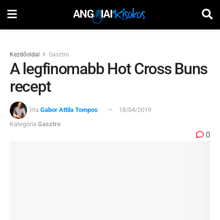
Kezdőoldal
Gasztro
A legfinomabb Hot Cross Buns
recept
Írta
Gabor Attila Tompos
18/04/2019
Kategória
Gasztro
0