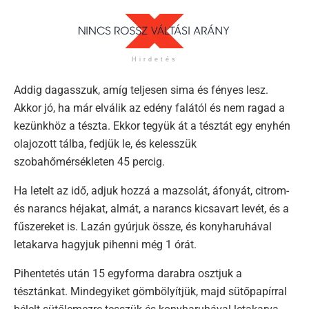
Hirdetés
Addig dagasszuk, amíg teljesen sima és fényes lesz.
Akkor jó, ha már elválik az edény falától és nem ragad a
kezünkhöz a tészta. Ekkor tegyük át a tésztát egy enyhén
olajozott tálba, fedjük le, és kelesszük
szobahőmérsékleten 45 percig.
Ha letelt az idő, adjuk hozzá a mazsolát, áfonyát, citrom-
és narancs héjakat, almát, a narancs kicsavart levét, és a
fűszereket is. Lazán gyúrjuk össze, és konyharuhával
letakarva hagyjuk pihenni még 1 órát.
Pihentetés után 15 egyforma darabra osztjuk a
tésztánkat. Mindegyiket gömbölyítjük, majd sütőpapírral