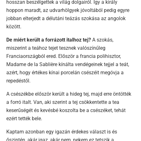
hosszan beszélgettek a világ dolgairól. Így a király
hoppon maradt, az udvarhölgyek jóvoltából pedig egyre
jobban elterjedt a délutáni teázás szokása az angolok
között.
De miért került a forrázott italhoz tej?
A szokás,
miszerint a teához tejet tesznek valószínűleg
Franciaországból ered. Először a francia polihisztor,
Madame de la Sablière kínálta vendégeinek tejjel a teát,
azért, hogy értékes kínai porcelán csészéit megóvja a
repedéstől.
A csészékbe először került a hideg tej, majd erre öntötték
a forró italt. Van, aki szerint a tej csökkentette a tea
keserűségét és kevésbé koszolta be a csészéket, tehát
ezért tették bele.
Kaptam azonban egy igazán érdekes választ is és
őszintén, akár igaz, akár nem, nekem ez tetszik a