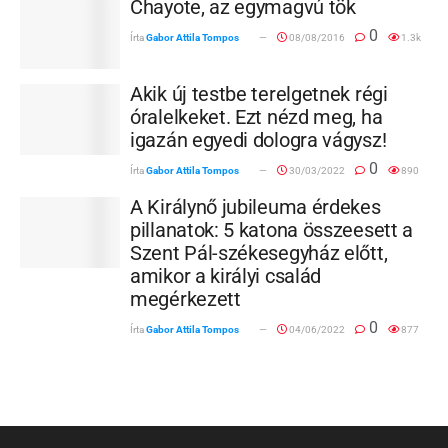
Chayote, az egymagvú tök
0
Írta
Gabor Attila Tompos
08/08/2016
1.3k
Akik új testbe terelgetnek régi
óralelkeket. Ezt nézd meg, ha
igazán egyedi dologra vágysz!
0
Írta
Gabor Attila Tompos
30/03/2022
890
A Királynő jubileuma érdekes
pillanatok: 5 katona összeesett a
Szent Pál-székesegyház előtt,
amikor a királyi család
megérkezett
0
Írta
Gabor Attila Tompos
04/06/2022
877