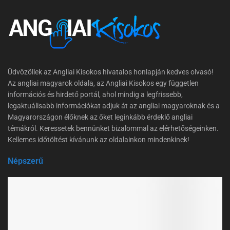
Üdvözöllek az Angliai Kisokos hivatalos honlapján kedves olvasó!
Az angliai magyarok oldala, az Angliai Kisokos egy független
információs és hirdető portál, ahol mindig a legfrissebb,
legaktuálisabb információkat adjuk át az angliai magyaroknak és a
Magyarországon élőknek az őket leginkább érdeklő angliai
témákról. Keressetek bennünket bizalommal az elérhetőségeinken.
Kellemes időtöltést kívánunk az oldalainkon mindenkinek!
Népszerű