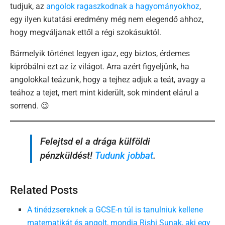
tudjuk, az
angolok ragaszkodnak a hagyományokhoz
,
egy ilyen kutatási eredmény még nem elegendő ahhoz,
hogy megváljanak ettől a régi szokásuktól.
Bármelyik történet legyen igaz, egy biztos, érdemes
kipróbálni ezt az íz világot. Arra azért figyeljünk, ha
angolokkal teázunk, hogy a tejhez adjuk a teát, avagy a
teához a tejet, mert mint kiderült, sok mindent elárul a
sorrend. 😉
Felejtsd el a drága külföldi
pénzküldést!
Tudunk jobbat
.
Related Posts
A tinédzsereknek a GCSE-n túl is tanulniuk kellene
matematikát és angolt, mondja Rishi Sunak, aki egy