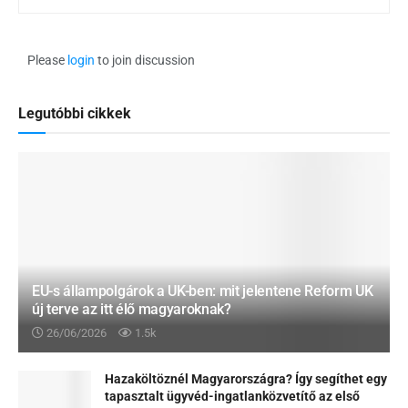
Please
login
to join discussion
Legutóbbi cikkek
EU-s állampolgárok a UK-ben: mit jelentene Reform UK
új terve az itt élő magyaroknak?
26/06/2026
1.5k
Hazaköltöznél Magyarországra? Így segíthet egy
tapasztalt ügyvéd-ingatlanközvetítő az első