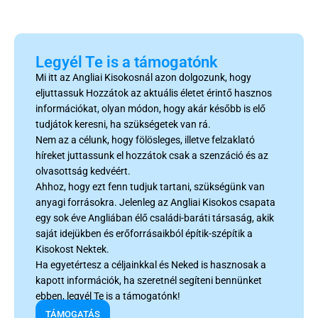
Legyél Te is a támogatónk
Mi itt az Angliai Kisokosnál azon dolgozunk, hogy
eljuttassuk Hozzátok az aktuális életet érintő hasznos
információkat, olyan módon, hogy akár később is elő
tudjátok keresni, ha szükségetek van rá.
Nem az a célunk, hogy fölösleges, illetve felzaklató
híreket juttassunk el hozzátok csak a szenzáció és az
olvasottság kedvéért.
Ahhoz, hogy ezt fenn tudjuk tartani, szükségünk van
anyagi forrásokra. Jelenleg az Angliai Kisokos csapata
egy sok éve Angliában élő családi-baráti társaság, akik
saját idejükben és erőforrásaikból építik-szépítik a
Kisokost Nektek.
Ha egyetértesz a céljainkkal és Neked is hasznosak a
kapott információk, ha szeretnél segíteni bennünket
ebben, legyél Te is a támogatónk!
TÁMOGATÁS