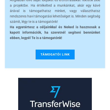
Angliában élve saját idejüket és erőforrásaikat fektetik bele
a projektbe. Ha értékelted a munkánkat, akár egy kávé
árával is támogathatsz minket, vagy választhatsz
rendszeres havi támogatási lehetőséget is. Minden segítség
számít, légy te is a támogatónk!
Ha egyetértesz a céljainkkal és Neked is hasznosak a
kapott információk, ha szeretnél segíteni bennünket
ebben, legyél Te is a támogatónk!
TÁMOGATÓI LINK