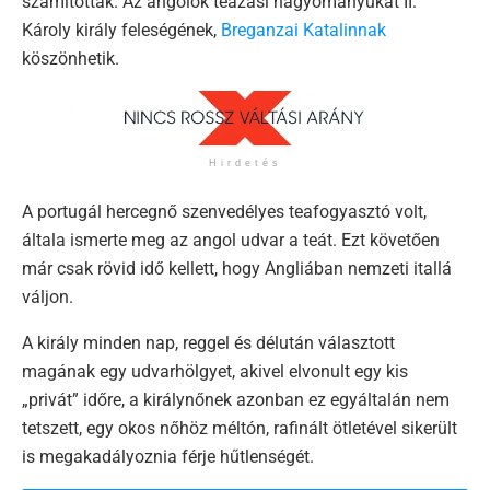
számítottak. Az angolok teázási hagyományukat II.
Károly király feleségének,
Breganzai Katalinnak
köszönhetik.
Hirdetés
A portugál hercegnő szenvedélyes teafogyasztó volt,
általa ismerte meg az angol udvar a teát. Ezt követően
már csak rövid idő kellett, hogy Angliában nemzeti itallá
váljon.
A király minden nap, reggel és délután választott
magának egy udvarhölgyet, akivel elvonult egy kis
„privát” időre, a királynőnek azonban ez egyáltalán nem
tetszett, egy okos nőhöz méltón, rafinált ötletével sikerült
is megakadályoznia férje hűtlenségét.