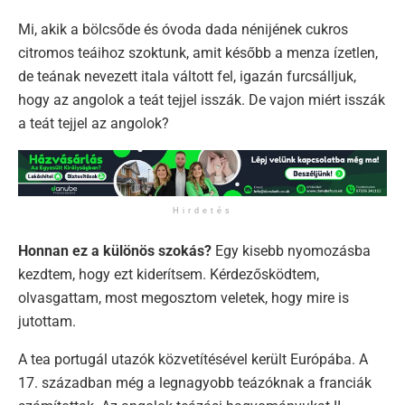
Mi, akik a bölcsőde és óvoda dada nénijének cukros
citromos teáihoz szoktunk, amit később a menza ízetlen,
de teának nevezett itala váltott fel, igazán furcsálljuk,
hogy az angolok a teát tejjel isszák. De vajon miért isszák
a teát tejjel az angolok?
Hirdetés
Honnan ez a különös szokás?
Egy kisebb nyomozásba
kezdtem, hogy ezt kiderítsem. Kérdezősködtem,
olvasgattam, most megosztom veletek, hogy mire is
jutottam.
A tea portugál utazók közvetítésével került Európába. A
17. században még a legnagyobb teázóknak a franciák