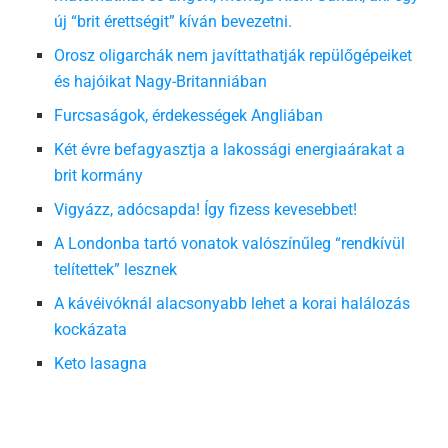
új “brit érettségit” kíván bevezetni.
Orosz oligarchák nem javíttathatják repülőgépeiket
és hajóikat Nagy-Britanniában
Furcsaságok, érdekességek Angliában
Két évre befagyasztja a lakossági energiaárakat a
brit kormány
Vigyázz, adócsapda! Így fizess kevesebbet!
A Londonba tartó vonatok valószínűleg “rendkívül
telítettek” lesznek
A kávéivóknál alacsonyabb lehet a korai halálozás
kockázata
Keto lasagna