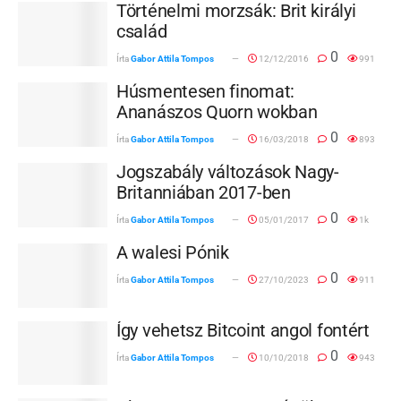
Történelmi morzsák: Brit királyi
család
0
Írta
Gabor Attila Tompos
12/12/2016
991
Húsmentesen finomat:
Ananászos Quorn wokban
0
Írta
Gabor Attila Tompos
16/03/2018
893
Jogszabály változások Nagy-
Britanniában 2017-ben
0
Írta
Gabor Attila Tompos
05/01/2017
1k
A walesi Pónik
0
Írta
Gabor Attila Tompos
27/10/2023
911
Így vehetsz Bitcoint angol fontért
0
Írta
Gabor Attila Tompos
10/10/2018
943