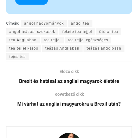
Címkék:
angol hagyományok
angol tea
angol teázási szokások
fekete tea tejjel
ötórai tea
tea Angliában
tea tejjel
tea tejjel egészséges
tea tejjel káros
teázás Angliában
teázás angolosan
tejes tea
Előző cikk
Brexit és hatásai az angliai magyarok életére
Következő cikk
Mi várhat az angliai magyarokra a Brexit után?