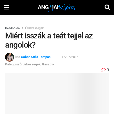
Kezdőoldal
Érdekességek
Miért isszák a teát tejjel az
angolok?
Írta
Gabor Attila Tompos
17/07/2016
Kategória
Érdekességek
,
Gasztro
0