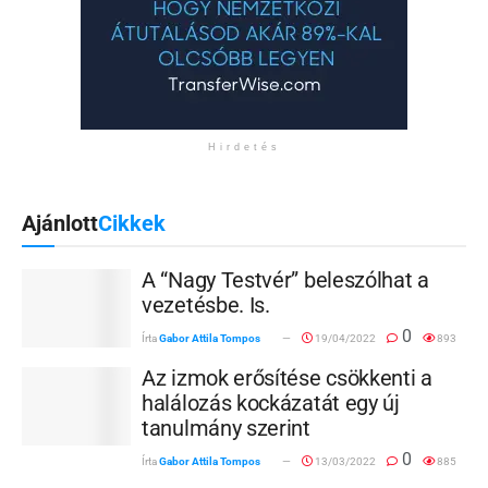
Hirdetés
Ajánlott
Cikkek
A “Nagy Testvér” beleszólhat a
vezetésbe. Is.
0
Írta
Gabor Attila Tompos
19/04/2022
893
Az izmok erősítése csökkenti a
halálozás kockázatát egy új
tanulmány szerint
0
Írta
Gabor Attila Tompos
13/03/2022
885