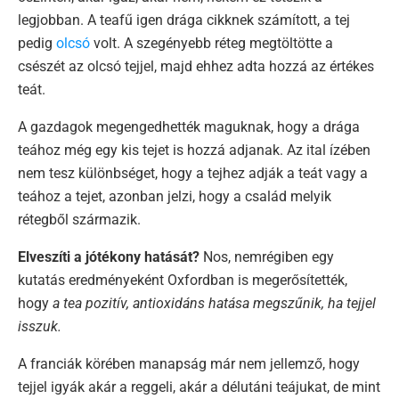
legjobban. A teafű igen drága cikknek számított, a tej
pedig
olcsó
volt. A szegényebb réteg megtöltötte a
csészét az olcsó tejjel, majd ehhez adta hozzá az értékes
teát.
A gazdagok megengedhették maguknak, hogy a drága
teához még egy kis tejet is hozzá adjanak. Az ital ízében
nem tesz különbséget, hogy a tejhez adják a teát vagy a
teához a tejet, azonban jelzi, hogy a család melyik
rétegből származik.
Elveszíti a jótékony hatását?
Nos, nemrégiben egy
kutatás eredményeként Oxfordban is megerősítették,
hogy
a tea pozitív, antioxidáns hatása megszűnik, ha tejjel
isszuk.
A franciák körében manapság már nem jellemző, hogy
tejjel igyák akár a reggeli, akár a délutáni teájukat, de mint