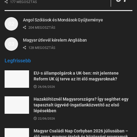
177 MEGOSZTÁS
Angol Szólások és Mondások Gyűjteménye
204 MEGOSZTÁS
Magyar útlevél kérelem Angliában
128 MEGOSZTÁS
Legfrissebb
EU-s állampolgárok a UK-ben: mit jelentene
Reform UK új terve az itt élő magyaroknak?
26/06/2026
Hazaköltöznél Magyarországra? Így segíthet egy
tapasztalt ügyvéd-ingatlanközvetítő az első
lépésekben
22/06/2026
Magyar Családi Nap Corbyban 2026 júliusában –
élő zene, magyar ételek és közösségi programok