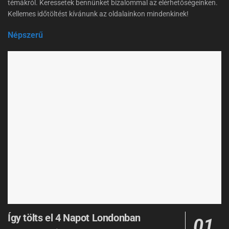
témákról. Keressetek bennünket bizalommal az elérhetőségeinken.
Kellemes időtöltést kívánunk az oldalainkon mindenkinek!
Népszerű
Így tölts el 4 Napot Londonban