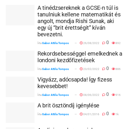
A tinédzsereknek a GCSE-n túl is
tanulniuk kellene matematikát és
angolt, mondja Rishi Sunak, aki
egy új “brit érettségit” kíván
bevezetni.
0
Írta
Gabor Attila Tompos
26/08/2022
892
Rekordsebességgel emelkednek a
londoni kezdőfizetések
0
Írta
Gabor Attila Tompos
23/02/2022
886
Vigyázz, adócsapda! Így fizess
kevesebbet!
0
Írta
Gabor Attila Tompos
08/06/2022
916
A brit ösztöndíj igénylése
0
Írta
Gabor Attila Tompos
04/01/2016
1k