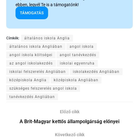
ebben, legyél Te is a támogatónk!
TÁMOGATÁS
Címkék:
általános iskola Anglia
általános iskola Angliában
angol iskola
angol iskola költségei
angol tanévkezdés
az angol iskolakezdés
iskolai egyenruha
iskolai felszerelés Angliában
iskolakezdés Angliában
középiskola Anglia
középiskola Angliában
szükséges felszerelés angol iskola
tanévkezdés Angliában
Előző cikk
A Brit-Magyar kettős állampolgárság előnyei
Következő cikk