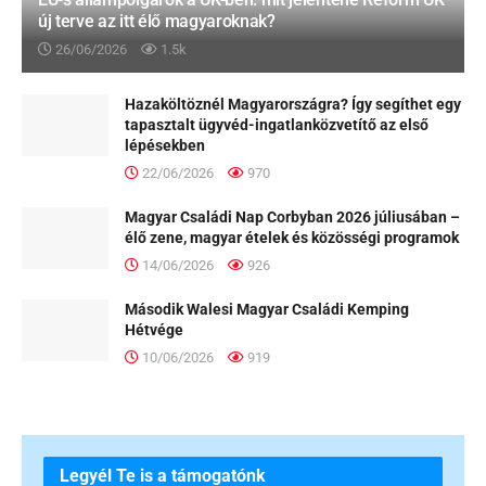
új terve az itt élő magyaroknak?
26/06/2026
1.5k
Hazaköltöznél Magyarországra? Így segíthet egy
tapasztalt ügyvéd-ingatlanközvetítő az első
lépésekben
22/06/2026
970
Magyar Családi Nap Corbyban 2026 júliusában –
élő zene, magyar ételek és közösségi programok
14/06/2026
926
Második Walesi Magyar Családi Kemping
Hétvége
10/06/2026
919
Legyél Te is a támogatónk