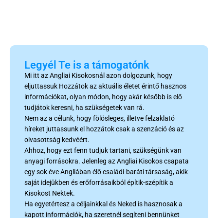
Legyél Te is a támogatónk
Mi itt az Angliai Kisokosnál azon dolgozunk, hogy
eljuttassuk Hozzátok az aktuális életet érintő hasznos
információkat, olyan módon, hogy akár később is elő
tudjátok keresni, ha szükségetek van rá.
Nem az a célunk, hogy fölösleges, illetve felzaklató
híreket juttassunk el hozzátok csak a szenzáció és az
olvasottság kedvéért.
Ahhoz, hogy ezt fenn tudjuk tartani, szükségünk van
anyagi forrásokra. Jelenleg az Angliai Kisokos csapata
egy sok éve Angliában élő családi-baráti társaság, akik
saját idejükben és erőforrásaikból építik-szépítik a
Kisokost Nektek.
Ha egyetértesz a céljainkkal és Neked is hasznosak a
kapott információk, ha szeretnél segíteni bennünket