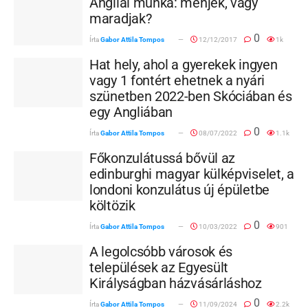
Angliai munka: menjek, vagy
maradjak?
0
Írta
Gabor Attila Tompos
12/12/2017
1k
Hat hely, ahol a gyerekek ingyen
vagy 1 fontért ehetnek a nyári
szünetben 2022-ben Skóciában és
egy Angliában
0
Írta
Gabor Attila Tompos
08/07/2022
1.1k
Főkonzulátussá bővül az
edinburghi magyar külképviselet, a
londoni konzulátus új épületbe
költözik
0
Írta
Gabor Attila Tompos
10/03/2022
901
A legolcsóbb városok és
települések az Egyesült
Királyságban házvásárláshoz
0
Írta
Gabor Attila Tompos
11/09/2024
2.2k