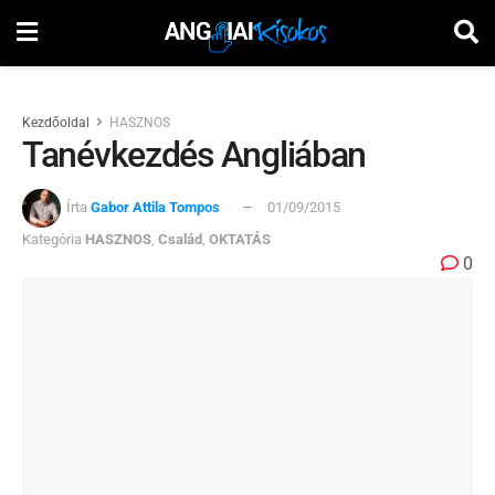
Kezdőoldal
HASZNOS
Tanévkezdés Angliában
Írta
Gabor Attila Tompos
01/09/2015
Kategória
HASZNOS
,
Család
,
OKTATÁS
0