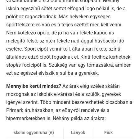
vásárolhatunk a school uniforms shop-ban. Néhány
iskola egyszínű sötét sortot elfogad logó nélkül is, de a
pólóhoz ragaszkodnak. Más helyeken egységes
sportfelszerelés van és a teljes szettet meg kell venni.
Nem kötelező opció, de jó ha van fekete kapucnis
melegítő felső, szintén fekete nadrággal hűvösebb idő
esetére. Sport cipőt venni kell, általában fekete színű
általános edző cipőt fogadnak el. Kinti focihoz kérhetnek
s
toplis
focicipőt is. Szükség van egy tornazsákra, amiben
ezt az egészet elviszik a suliba a gyerekek.
Mennyibe kerül mindez?
Az árak elég széles skálán
mozognak az iskolák elvárásai és a szülők, gyerekek
igényei szerint. Több mindent beszerezhettek olcsóbban a
Primark áruházakban, az eBay-ről rendelve és a
hipermarketekben is. Néhány példa az árakra:
Iskolai egyenruha (£)
Lányok
Fiúk