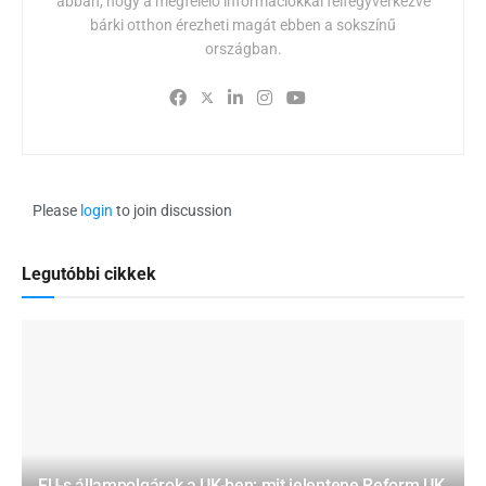
abban, hogy a megfelelő információkkal felfegyverkezve
bárki otthon érezheti magát ebben a sokszínű
országban.
Please
login
to join discussion
Legutóbbi cikkek
EU-s állampolgárok a UK-ben: mit jelentene Reform UK