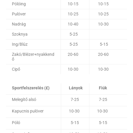
Pólóing
10-15
10-15
Pulóver
10-25
10-25
Nadrág
10-40
10-30
Szoknya
5-25
Ing/Blúz
5-25
5-15
Zakó/Blézer+nyakkend
20-60
20-60
ő
Cipő
10-30
10-30
Sportfelszerelés (£)
Lányok
Fiúk
Melegítő alsó
7-25
7-25
Kapucnis pulóver
10-30
10-30
Póló
5-15
5-15