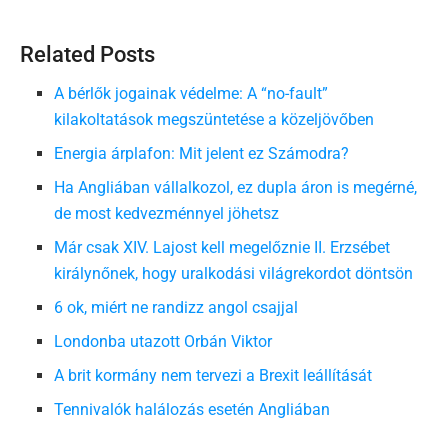
Related Posts
A bérlők jogainak védelme: A “no-fault”
kilakoltatások megszüntetése a közeljövőben
Energia árplafon: Mit jelent ez Számodra?
Ha Angliában vállalkozol, ez dupla áron is megérné,
de most kedvezménnyel jöhetsz
Már csak XIV. Lajost kell megelőznie II. Erzsébet
királynőnek, hogy uralkodási világrekordot döntsön
6 ok, miért ne randizz angol csajjal
Londonba utazott Orbán Viktor
A brit kormány nem tervezi a Brexit leállítását
Tennivalók halálozás esetén Angliában