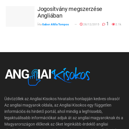
Jogosítvány megszerzése
Angliában
1
Írta
Gabor Attila Tompos
28/12/2015
2.1k
Üdvözöllek az Angliai Kisokos hivatalos honlapján kedves olvasó!
Az angliai magyarok oldala, az Angliai Kisokos egy független
információs és hirdető portál, ahol mindig a legfrissebb,
legaktuálisabb információkat adjuk át az angliai magyaroknak és a
Magyarországon élőknek az őket leginkább érdeklő angliai