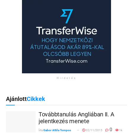
Hirdetés
Ajánlott
Cikkek
Továbbtanulás Angliában II. A
jelentkezés menete
0
Írta
Gabor Attila Tompos
02/11/2015
1k