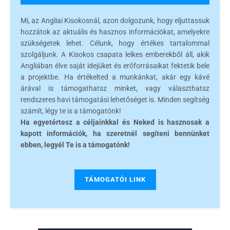
Mi, az Angliai Kisokosnál, azon dolgozunk, hogy eljuttassuk
hozzátok az aktuális és hasznos információkat, amelyekre
szükségetek lehet. Célunk, hogy értékes tartalommal
szolgáljunk. A Kisokos csapata lelkes emberekből áll, akik
Angliában élve saját idejüket és erőforrásaikat fektetik bele
a projektbe. Ha értékelted a munkánkat, akár egy kávé
árával is támogathatsz minket, vagy választhatsz
rendszeres havi támogatási lehetőséget is. Minden segítség
számít, légy te is a támogatónk!
Ha egyetértesz a céljainkkal és Neked is hasznosak a
kapott információk, ha szeretnél segíteni bennünket
ebben, legyél Te is a támogatónk!
TÁMOGATÓI LINK