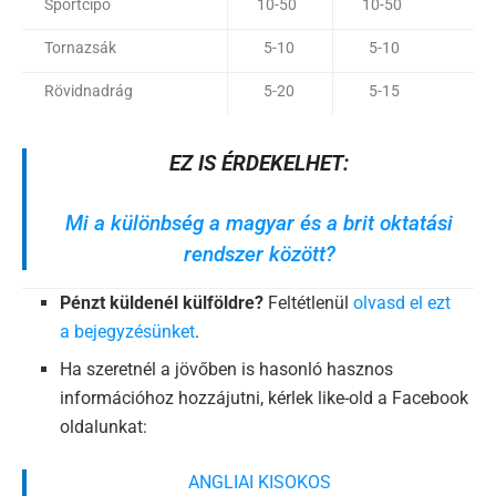
Sportcipő
10-50
10-50
Tornazsák
5-10
5-10
Rövidnadrág
5-20
5-15
EZ IS ÉRDEKELHET:
Mi a különbség a magyar és a brit oktatási
rendszer között?
Pénzt küldenél külföldre?
Feltétlenül
olvasd el ezt
a bejegyzésünket
.
Ha szeretnél a jövőben is hasonló hasznos
információhoz hozzájutni, kérlek like-old a Facebook
oldalunkat:
ANGLIAI KISOKOS