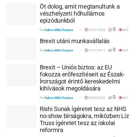
Öt dolog, amit megtanultunk a
vészhelyzeti hőhullámos
epizódunkból
0
Írta
Gabor Attila Tompos
22/07/2022
882
Brexit utáni munkavállalás
0
Írta
Gabor Attila Tompos
31/07/2017
900
Brexit – Uniós biztos: az EU
fokozza erőfeszítéseit az Észak-
Írországot érintő kereskedelmi
kihívások megoldására
0
Írta
Gabor Attila Tompos
06/03/2022
881
Rishi Sunak ígéretet tesz az NHS
no-show bírságokra, miközben Liz
Truss ígéretet tesz az iskolai
reformra