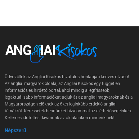
Üdvözöllek az Angliai Kisokos hivatalos honlapján kedves olvasó!
Az angliai magyarok oldala, az Angliai Kisokos egy független
információs és hirdető portál, ahol mindig a legfrissebb,
legaktuálisabb információkat adjuk át az angliai magyaroknak és a
Magyarországon élőknek az őket leginkább érdeklő angliai
témákról. Keressetek bennünket bizalommal az elérhetőségeinken.
Kellemes időtöltést kívánunk az oldalainkon mindenkinek!
Népszerű