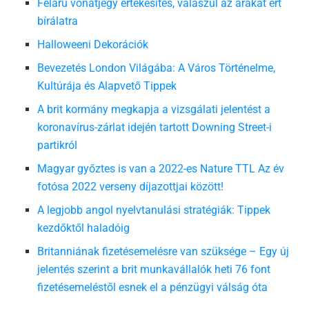
Félárú vonatjegy értékesítés, válaszul az árakat ért
bírálatra
Halloweeni Dekorációk
Bevezetés London Világába: A Város Történelme,
Kultúrája és Alapvető Tippek
A brit kormány megkapja a vizsgálati jelentést a
koronavírus-zárlat idején tartott Downing Street-i
partikról
Magyar győztes is van a 2022-es Nature TTL Az év
fotósa 2022 verseny díjazottjai között!
A legjobb angol nyelvtanulási stratégiák: Tippek
kezdőktől haladóig
Britanniának fizetésemelésre van szüksége – Egy új
jelentés szerint a brit munkavállalók heti 76 font
fizetésemeléstől esnek el a pénzügyi válság óta