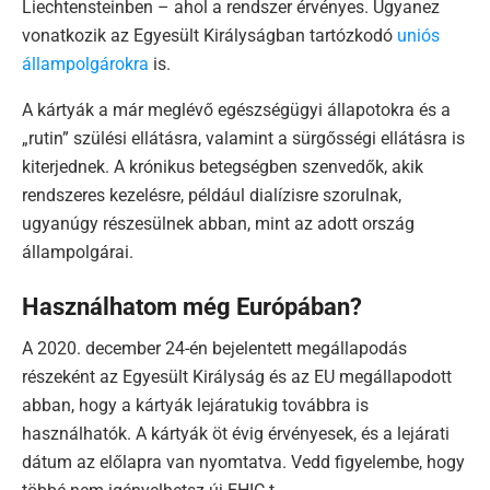
Liechtensteinben – ahol a rendszer érvényes. Ugyanez
vonatkozik az Egyesült Királyságban tartózkodó
uniós
állampolgárokra
is.
A kártyák a már meglévő egészségügyi állapotokra és a
„rutin” szülési ellátásra, valamint a sürgősségi ellátásra is
kiterjednek. A krónikus betegségben szenvedők, akik
rendszeres kezelésre, például dialízisre szorulnak,
ugyanúgy részesülnek abban, mint az adott ország
állampolgárai.
Használhatom még Európában?
A 2020. december 24-én bejelentett megállapodás
részeként az Egyesült Királyság és az EU megállapodott
abban, hogy a kártyák lejáratukig továbbra is
használhatók. A kártyák öt évig érvényesek, és a lejárati
dátum az előlapra van nyomtatva. Vedd figyelembe, hogy