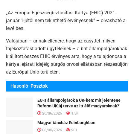
„Az Európai Egészségbiztosítási Kártya (EHIC) 2021.
január 1-jétől nem tekinthető érvényesnek” – olvasható a
levélben.
Valójában – annak ellenére, hogy az easyJet milyen
tájékoztatást adott ügyfeleinek – a brit állampolgároknak
kiállított összes EHIC érvényes arra, hogy a tulajdonosa a
kártya lejárati idejéig sürgős orvosi ellátásban részesüljön
az Európai Unió területén.
Hasonló
Posztok
EU-s állampolgárok a UK-ben: mit jelentene
Reform UK új terve az itt élő magyaroknak?
26/06/2026
1.5k
Magyar táncház Edinburghban
08/05/2026
901