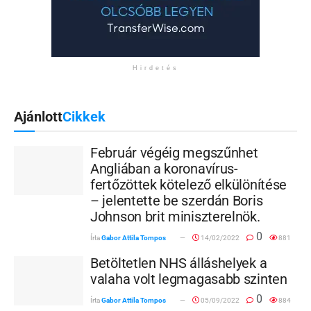
Hirdetés
Ajánlott
Cikkek
Február végéig megszűnhet
Angliában a koronavírus-
fertőzöttek kötelező elkülönítése
– jelentette be szerdán Boris
Johnson brit miniszterelnök.
0
Írta
Gabor Attila Tompos
14/02/2022
881
Betöltetlen NHS álláshelyek a
valaha volt legmagasabb szinten
0
Írta
Gabor Attila Tompos
05/09/2022
884