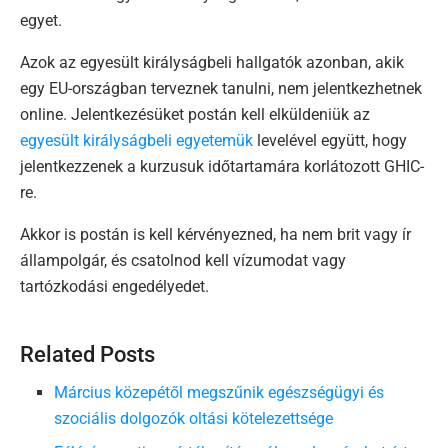
egyet.
Azok az egyesült királyságbeli hallgatók azonban, akik
egy EU-országban terveznek tanulni, nem jelentkezhetnek
online. Jelentkezésüket postán kell elküldeniük az
egyesült királyságbeli egyetemük
levelével együtt, hogy
jelentkezzenek a kurzusuk időtartamára korlátozott GHIC-
re.
Akkor is postán is kell kérvényezned, ha nem brit vagy ír
állampolgár, és csatolnod kell vízumodat vagy
tartózkodási engedélyedet.
Related Posts
Március közepétől megszűnik egészségügyi és
szociális dolgozók oltási kötelezettsége