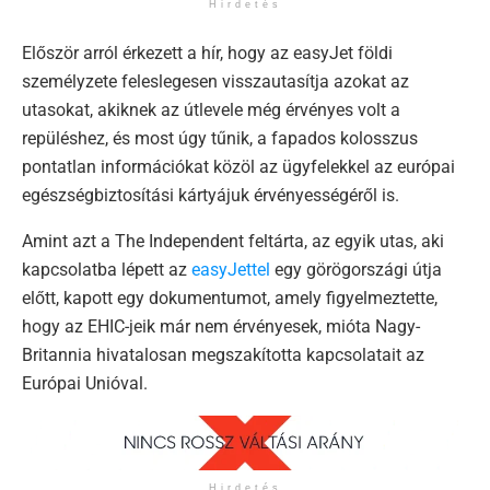
Hirdetés
Először arról érkezett a hír, hogy az easyJet földi
személyzete feleslegesen visszautasítja azokat az
utasokat, akiknek az útlevele még érvényes volt a
repüléshez, és most úgy tűnik, a fapados kolosszus
pontatlan információkat közöl az ügyfelekkel az európai
egészségbiztosítási kártyájuk érvényességéről is.
Amint azt a The Independent feltárta, az egyik utas, aki
kapcsolatba lépett az
easyJettel
egy görögországi útja
előtt, kapott egy dokumentumot, amely figyelmeztette,
hogy az EHIC-jeik már nem érvényesek, mióta Nagy-
Britannia hivatalosan megszakította kapcsolatait az
Európai Unióval.
Hirdetés