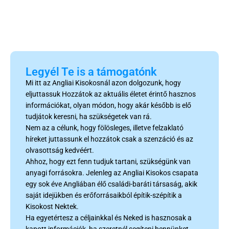
Legyél Te is a támogatónk
Mi itt az Angliai Kisokosnál azon dolgozunk, hogy
eljuttassuk Hozzátok az aktuális életet érintő hasznos
információkat, olyan módon, hogy akár később is elő
tudjátok keresni, ha szükségetek van rá.
Nem az a célunk, hogy fölösleges, illetve felzaklató
híreket juttassunk el hozzátok csak a szenzáció és az
olvasottság kedvéért.
Ahhoz, hogy ezt fenn tudjuk tartani, szükségünk van
anyagi forrásokra. Jelenleg az Angliai Kisokos csapata
egy sok éve Angliában élő családi-baráti társaság, akik
saját idejükben és erőforrásaikból építik-szépítik a
Kisokost Nektek.
Ha egyetértesz a céljainkkal és Neked is hasznosak a