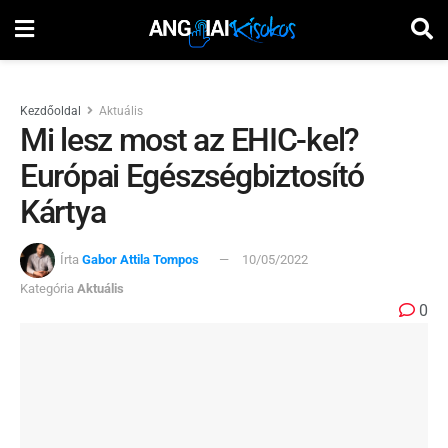
Kezdőoldal
Aktuális
Mi lesz most az EHIC-kel?
Európai Egészségbiztosító
Kártya
Írta
Gabor Attila Tompos
10/05/2022
Kategória
Aktuális
0