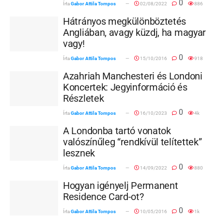
0
Írta
Gabor Attila Tompos
02/08/2022
886
Hátrányos megkülönböztetés
Angliában, avagy küzdj, ha magyar
vagy!
0
Írta
Gabor Attila Tompos
15/10/2016
918
Azahriah Manchesteri és Londoni
Koncertek: Jegyinformáció és
Részletek
0
Írta
Gabor Attila Tompos
16/10/2023
4k
A Londonba tartó vonatok
valószínűleg “rendkívül telítettek”
lesznek
0
Írta
Gabor Attila Tompos
14/09/2022
880
Hogyan igényelj Permanent
Residence Card-ot?
0
Írta
Gabor Attila Tompos
10/05/2016
1k