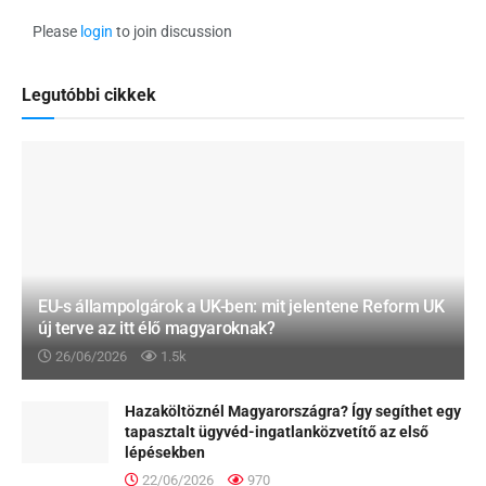
Please
login
to join discussion
Legutóbbi cikkek
EU-s állampolgárok a UK-ben: mit jelentene Reform UK
új terve az itt élő magyaroknak?
26/06/2026
1.5k
Hazaköltöznél Magyarországra? Így segíthet egy
tapasztalt ügyvéd-ingatlanközvetítő az első
lépésekben
22/06/2026
970