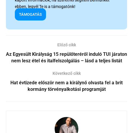
kapott információk, ha szeretnél segíteni bennünket
ebben, legyél Te is a támogatónk!
TÁMOGATÁS
Előző cikk
Az Egyesült Királyság 15 repülőteréről induló TUI járaton
nem lesz étel és italfelszolgálás – lásd a teljes listát
Következő cikk
Hat évtizede először nem a királynő olvasta fel a brit
kormány törvényalkotási programját