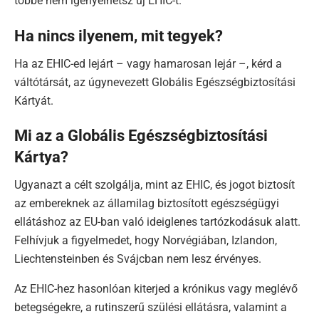
többé nem igényelhetsz új EHIC-t.
Ha nincs ilyenem, mit tegyek?
Ha az EHIC-ed lejárt – vagy hamarosan lejár –, kérd a
váltótársát, az úgynevezett Globális Egészségbiztosítási
Kártyát.
Mi az a Globális Egészségbiztosítási
Kártya?
Ugyanazt a célt szolgálja, mint az EHIC, és jogot biztosít
az embereknek az államilag biztosított egészségügyi
ellátáshoz az EU-ban való ideiglenes tartózkodásuk alatt.
Felhívjuk a figyelmedet, hogy Norvégiában, Izlandon,
Liechtensteinben és Svájcban nem lesz érvényes.
Az EHIC-hez hasonlóan kiterjed a krónikus vagy meglévő
betegségekre, a rutinszerű szülési ellátásra, valamint a