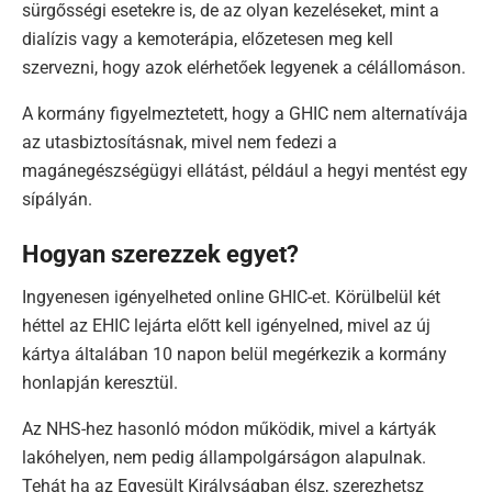
sürgősségi esetekre is, de az olyan kezeléseket, mint a
dialízis vagy a kemoterápia, előzetesen meg kell
szervezni, hogy azok elérhetőek legyenek a célállomáson.
A kormány figyelmeztetett, hogy a GHIC nem alternatívája
az utasbiztosításnak, mivel nem fedezi a
magánegészségügyi ellátást, például a hegyi mentést egy
sípályán.
Hogyan szerezzek egyet?
Ingyenesen igényelheted online GHIC-et. Körülbelül két
héttel az EHIC lejárta előtt kell igényelned, mivel az új
kártya általában 10 napon belül megérkezik a kormány
honlapján keresztül.
Az NHS-hez hasonló módon működik, mivel a kártyák
lakóhelyen, nem pedig állampolgárságon alapulnak.
Tehát ha az Egyesült Királyságban élsz, szerezhetsz