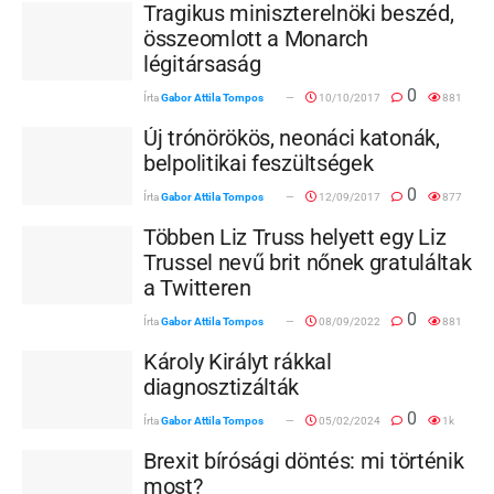
Tragikus miniszterelnöki beszéd,
összeomlott a Monarch
légitársaság
0
Írta
Gabor Attila Tompos
10/10/2017
881
Új trónörökös, neonáci katonák,
belpolitikai feszültségek
0
Írta
Gabor Attila Tompos
12/09/2017
877
Többen Liz Truss helyett egy Liz
Trussel nevű brit nőnek gratuláltak
a Twitteren
0
Írta
Gabor Attila Tompos
08/09/2022
881
Károly Királyt rákkal
diagnosztizálták
0
Írta
Gabor Attila Tompos
05/02/2024
1k
Brexit bírósági döntés: mi történik
most?