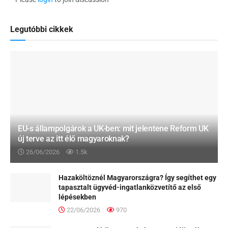
Legutóbbi cikkek
EU-s állampolgárok a UK-ben: mit jelentene Reform UK
új terve az itt élő magyaroknak?
26/06/2026
1.5k
Hazaköltöznél Magyarországra? Így segíthet egy
tapasztalt ügyvéd-ingatlanközvetítő az első
lépésekben
22/06/2026
970