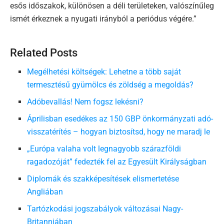
esős időszakok, különösen a déli területeken, valószínűleg
ismét érkeznek a nyugati irányból a periódus végére.”
Related Posts
Megélhetési költségek: Lehetne a több saját
termesztésű gyümölcs és zöldség a megoldás?
Adóbevallás! Nem fogsz lekésni?
Áprilisban esedékes az 150 GBP önkormányzati adó-
visszatérítés – hogyan biztosítsd, hogy ne maradj le
„Európa valaha volt legnagyobb szárazföldi
ragadozóját” fedezték fel az Egyesült Királyságban
Diplomák és szakképesítések elismertetése
Angliában
Tartózkodási jogszabályok változásai Nagy-
Britanniában