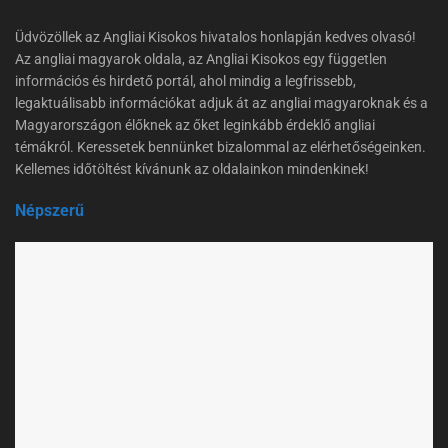
Üdvözöllek az Angliai Kisokos hivatalos honlapján kedves olvasó!
Az angliai magyarok oldala, az Angliai Kisokos egy független
információs és hirdető portál, ahol mindig a legfrissebb,
legaktuálisabb információkat adjuk át az angliai magyaroknak és a
Magyarországon élőknek az őket leginkább érdeklő angliai
témákról. Keressetek bennünket bizalommal az elérhetőségeinken.
Kellemes időtöltést kívánunk az oldalainkon mindenkinek!
Népszerű