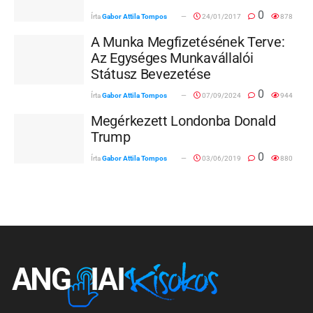
0
Írta
Gabor Attila Tompos
24/01/2017
878
A Munka Megfizetésének Terve:
Az Egységes Munkavállalói
Státusz Bevezetése
0
Írta
Gabor Attila Tompos
07/09/2024
944
Megérkezett Londonba Donald
Trump
0
Írta
Gabor Attila Tompos
03/06/2019
880