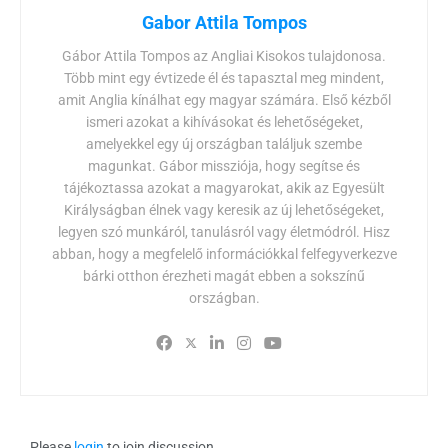
Gabor Attila Tompos
Gábor Attila Tompos az Angliai Kisokos tulajdonosa.
Több mint egy évtizede él és tapasztal meg mindent,
amit Anglia kínálhat egy magyar számára. Első kézből
ismeri azokat a kihívásokat és lehetőségeket,
amelyekkel egy új országban találjuk szembe
magunkat. Gábor missziója, hogy segítse és
tájékoztassa azokat a magyarokat, akik az Egyesült
Királyságban élnek vagy keresik az új lehetőségeket,
legyen szó munkáról, tanulásról vagy életmódról. Hisz
abban, hogy a megfelelő információkkal felfegyverkezve
bárki otthon érezheti magát ebben a sokszínű
országban.
Please
login
to join discussion