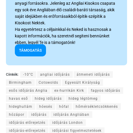
anyagi forrásokra. Jelenleg az Angliai Kisokos csapata
egy sok éve Angliában élő családi-baráti társaság, akik
saját idejükben és erőforrásaikból építik-szépítik a
Kisokost Nektek.
Ha egyetértesz a céljainkkal és Neked is hasznosak a
kapott információk, ha szeretnél segíteni bennünket
ebben, legyél Te is a támogatónk!
TÁMOGATÁS
Címkék:
-10°C
angliai időjárás
átmeneti időjárás
Birmingham
Cotswolds
Egyesült Királyság
esős időjárás Anglia
ex-hurrikán Kirk
fagyos időjárás
havas eső
hideg időjárás
hideg légtömeg
hideghullám
hóesés
hófal
hőmérsékletcsökkenés
hózápor
időjárás
időjárás Angliában
időjárás előrejelzés
időjárás London
időjárás-előrejelzés
időjárási figyelmeztetések