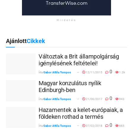
Hirdetés
Ajánlott
Cikkek
Változtak a Brit állampolgárság
igénylésének feltételei!
0
Írta
Gabor Attila Tompos
12/11/2015
1.2k
Magyar konzulátus nyílik
Edinburgh-ben
0
Írta
Gabor Attila Tompos
21/06/2017
943
Hazamentek a kelet-európaiak, a
földeken rothad a termés
0
Írta
Gabor Attila Tompos
07/02/2018
883