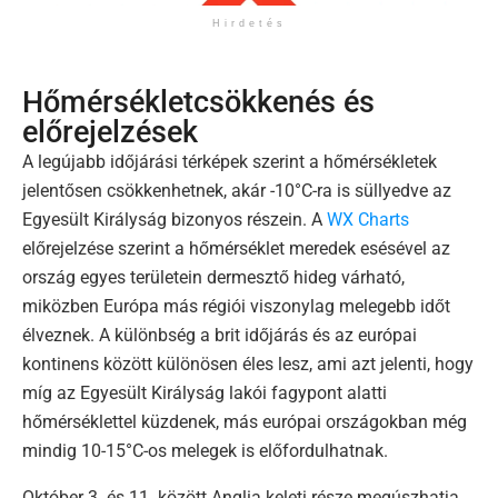
Hirdetés
Hőmérsékletcsökkenés és
előrejelzések
A legújabb időjárási térképek szerint a hőmérsékletek
jelentősen csökkenhetnek, akár -10°C-ra is süllyedve az
Egyesült Királyság bizonyos részein. A
WX Charts
előrejelzése szerint a hőmérséklet meredek esésével az
ország egyes területein dermesztő hideg várható,
miközben Európa más régiói viszonylag melegebb időt
élveznek. A különbség a brit időjárás és az európai
kontinens között különösen éles lesz, ami azt jelenti, hogy
míg az Egyesült Királyság lakói fagypont alatti
hőmérséklettel küzdenek, más európai országokban még
mindig 10-15°C-os melegek is előfordulhatnak.
Október 3. és 11. között Anglia keleti része megúszhatja