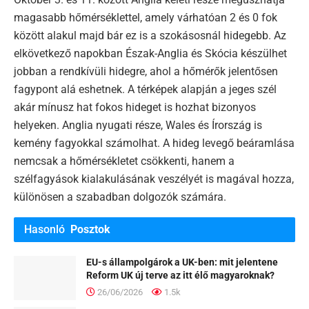
magasabb hőmérséklettel, amely várhatóan 2 és 0 fok
között alakul majd bár ez is a szokásosnál hidegebb. Az
elkövetkező napokban Észak-Anglia és Skócia készülhet
jobban a rendkívüli hidegre, ahol a hőmérők jelentősen
fagypont alá eshetnek. A térképek alapján a jeges szél
akár mínusz hat fokos hideget is hozhat bizonyos
helyeken. Anglia nyugati része, Wales és Írország is
kemény fagyokkal számolhat. A hideg levegő beáramlása
nemcsak a hőmérsékletet csökkenti, hanem a
szélfagyások kialakulásának veszélyét is magával hozza,
különösen a szabadban dolgozók számára.
Hasonló
Posztok
EU-s állampolgárok a UK-ben: mit jelentene
Reform UK új terve az itt élő magyaroknak?
26/06/2026
1.5k