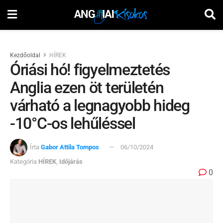
Kezdőoldal
HÍREK
Óriási hó! figyelmeztetés
Anglia ezen öt területén
várható a legnagyobb hideg
-10°C-os lehűléssel
Írta
Gabor Attila Tompos
06/10/2024
Kategória
HÍREK
,
Időjárás
0