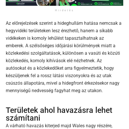
Hirdetés
Az előrejelzések szerint a hideghullám hatása nemcsak a
hegyvidéki területeken lesz érezhető, hanem a síkabb
vidékeken is komoly lehűlést tapasztalhatnak az
emberek. A szélsőséges időjárási körülmények miatt a
közlekedési szolgáltatások, különösen a vasúti és közúti
közlekedés, komoly kihívások elé nézhetnek. Az
autósokat és a közlekedőket arra figyelmeztetik, hogy
készüljenek fel a rossz látási viszonyokra és az utak
csúszós állapotára, mivel a hidegfront érkezésekor nagy
mennyiségű nedvesség fagyhat meg az utakon.
Területek ahol havazásra lehet
számítani
A várható havazás kiterjed majd Wales nagy részére,