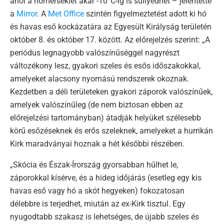
ahol a hőmérséklet akár -10°C-ig is süllyedhet – jelentette
a
Mirror
. A
Met Office
szintén figyelmeztetést adott ki hó
és havas eső kockázatára az Egyesült Királyság területén
október 8. és október 17. között. Az előrejelzés szerint: „A
periódus legnagyobb valószínűséggel nagyrészt
változékony lesz, gyakori szeles és esős időszakokkal,
amelyeket alacsony nyomású rendszerek okoznak.
Kezdetben a déli területeken gyakori záporok valószínűek,
amelyek valószínűleg (de nem biztosan ebben az
előrejelzési tartományban) átadják helyüket szélesebb
körű esőzéseknek és erős szeleknek, amelyeket a hurrikán
Kirk maradványai hoznak a hét későbbi részében.
„Skócia és Észak-Írország gyorsabban hűlhet le,
záporokkal kísérve, és a hideg időjárás (esetleg egy kis
havas eső vagy hó a skót hegyeken) fokozatosan
délebbre is terjedhet, miután az ex-Kirk tisztul. Egy
nyugodtabb szakasz is lehetséges, de újabb szeles és