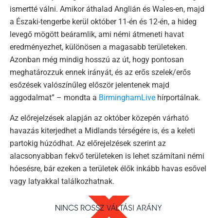
ismertté válni. Amikor áthalad Anglián és Wales-en, majd
a Északi-tengerbe kerül október 11-én és 12-én, a hideg
levegő mögött beáramlik, ami némi átmeneti havat
eredményezhet, különösen a magasabb területeken.
Azonban még mindig hosszú az út, hogy pontosan
meghatározzuk ennek irányát, és az erős szelek/erős
esőzések valószínűleg először jelentenek majd
aggodalmat” – mondta a
BirminghamLive
hírportálnak.
Az előrejelzések alapján az október közepén várható
havazás kiterjedhet a Midlands térségére is, és a keleti
partokig húzódhat. Az előrejelzések szerint az
alacsonyabban fekvő területeken is lehet számítani némi
hóesésre, bár ezeken a területek élők inkább havas esővel
vagy latyakkal találkozhatnak.