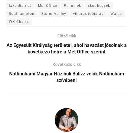
lake district
Met Office
Penninek
skót hegyek
Southampton
Storm Ashley
viharos időjárás
Wales
WX Charts
Előző cikk
Az Egyesült Királyság területei, ahol havazást jósolnak a
következő hétre a Met Office szerint
Következő cikk
Nottinghami Magyar Házibuli Bulizz velük Nottingham
szívében!