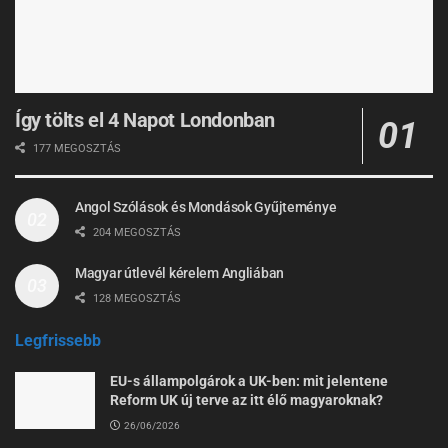
Így tölts el 4 Napot Londonban
177 MEGOSZTÁS
Angol Szólások és Mondások Gyűjteménye
204 MEGOSZTÁS
Magyar útlevél kérelem Angliában
128 MEGOSZTÁS
Legfrissebb
EU-s állampolgárok a UK-ben: mit jelentene
Reform UK új terve az itt élő magyaroknak?
26/06/2026