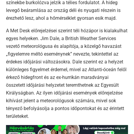
színekbe burkolózva jelzik a télies fordulatot. A hideg
levegő beáramlása az ország déli és nyugati részein is
érezhető lesz, ahol a hőmérséklet gyorsan esik majd.
A Met Desk előrejelzései szerint téli hózápor is kialakulhat
egyes helyeken. Jim Dale, a British Weather Services
vezető meteorológusa és alapítója, a közelgő havazást
„figyelemre méltó eseménynek” nevezte, tekintettel az
érdekes időjárási változásokra. Dale szerint ez a helyzet
különleges figyelmet érdemel, mivel az Atlanti-óceán felől
érkező hidegfront és az ex-hurrikán maradványai
összetett időjárási helyzetet teremthetnek az Egyesült
Királyságban. Az ilyen időjárási események előrejelzése
kihívást jelent a meteorológusok számára, mivel sok
tényező befolyásolja a pontos időpontokat és az érintett
területeket.