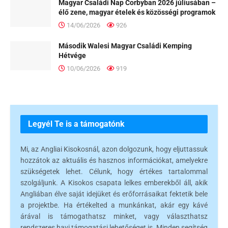
Magyar Családi Nap Corbyban 2026 júliusában –
élő zene, magyar ételek és közösségi programok
14/06/2026
926
Második Walesi Magyar Családi Kemping
Hétvége
10/06/2026
919
Legyél Te is a támogatónk
Mi, az Angliai Kisokosnál, azon dolgozunk, hogy eljuttassuk
hozzátok az aktuális és hasznos információkat, amelyekre
szükségetek lehet. Célunk, hogy értékes tartalommal
szolgáljunk. A Kisokos csapata lelkes emberekből áll, akik
Angliában élve saját idejüket és erőforrásaikat fektetik bele
a projektbe. Ha értékelted a munkánkat, akár egy kávé
árával is támogathatsz minket, vagy választhatsz
rendszeres havi támogatási lehetőséget is. Minden segítség