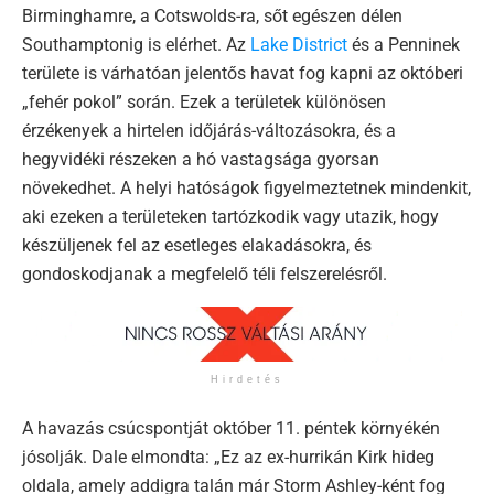
Birminghamre, a Cotswolds-ra, sőt egészen délen
Southamptonig is elérhet. Az
Lake District
és a Penninek
területe is várhatóan jelentős havat fog kapni az októberi
„fehér pokol” során. Ezek a területek különösen
érzékenyek a hirtelen időjárás-változásokra, és a
hegyvidéki részeken a hó vastagsága gyorsan
növekedhet. A helyi hatóságok figyelmeztetnek mindenkit,
aki ezeken a területeken tartózkodik vagy utazik, hogy
készüljenek fel az esetleges elakadásokra, és
gondoskodjanak a megfelelő téli felszerelésről.
Hirdetés
A havazás csúcspontját október 11. péntek környékén
jósolják. Dale elmondta: „Ez az ex-hurrikán Kirk hideg
oldala, amely addigra talán már Storm Ashley-ként fog