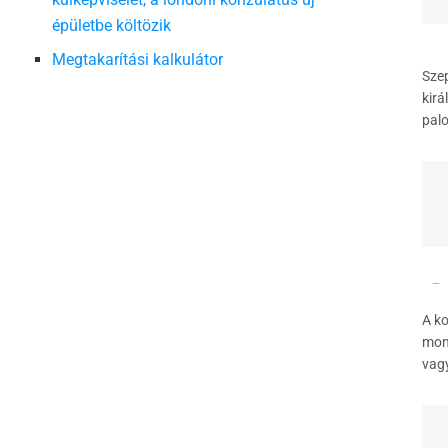
épületbe költözik
Megtakarítási kalkulátor
Szep
kirá
palo
A ko
mond
vagy