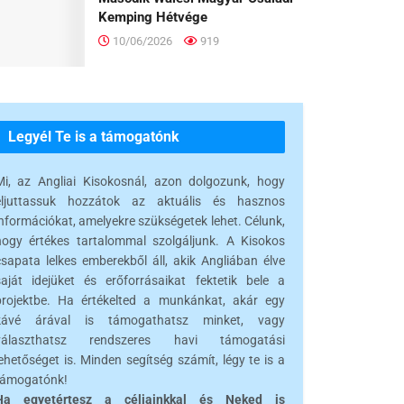
Kemping Hétvége
10/06/2026
919
Legyél Te is a támogatónk
Mi, az Angliai Kisokosnál, azon dolgozunk, hogy
eljuttassuk hozzátok az aktuális és hasznos
információkat, amelyekre szükségetek lehet. Célunk,
hogy értékes tartalommal szolgáljunk. A Kisokos
csapata lelkes emberekből áll, akik Angliában élve
saját idejüket és erőforrásaikat fektetik bele a
projektbe. Ha értékelted a munkánkat, akár egy
kávé árával is támogathatsz minket, vagy
választhatsz rendszeres havi támogatási
ehetőséget is. Minden segítség számít, légy te is a
támogatónk!
Ha egyetértesz a céljainkkal és Neked is