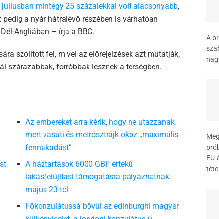
 júliusban mintegy 25 százalékkal volt alacsonyabb
,
nt pedig a nyár hátralévő részében is várhatóan
 Dél-Angliában – írja a BBC.
A br
szab
ára szólított fel, mivel az előrejelzések azt mutatják,
nagy
l szárazabbak, forróbbak lesznek a térségben.
Az embereket arra kérik, hogy ne utazzanak,
mert vasúti és metrósztrájk okoz „maximális
Meg
fennakadást”
prób
EU-
st
A háztartások 6000 GBP értékű
téte
lakásfelújítási támogatásra pályázhatnak
május 23-tól
Főkonzulátussá bővül az edinburghi magyar
külképviselet, a londoni konzulátus új