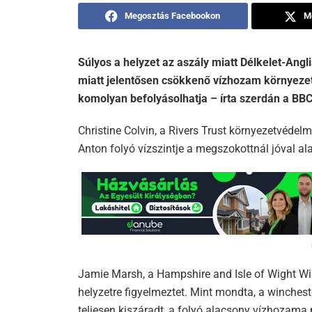
Megosztás Facebookon
M
Súlyos a helyzet az aszály miatt Délkelet-Ang
miatt jelentősen csökkenő vízhozam környezetv
komolyan befolyásolhatja – írta szerdán a BBC 
Christine Colvin, a Rivers Trust környezetvéde
Anton folyó vízszintje a megszokottnál jóval a
Jamie Marsh, a Hampshire and Isle of Wight Wild
helyzetre figyelmeztet. Mint mondta, a wincheste
teljesen kiszáradt, a folyó alacsony vízhozama 