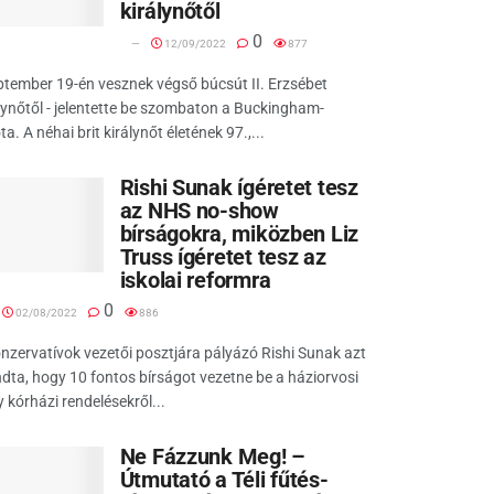
királynőtől
0
12/09/2022
877
tember 19-én vesznek végső búcsút II. Erzsébet
lynőtől - jelentette be szombaton a Buckingham-
ta. A néhai brit királynőt életének 97.,...
Rishi Sunak ígéretet tesz
az NHS no-show
bírságokra, miközben Liz
Truss ígéretet tesz az
iskolai reformra
0
02/08/2022
886
nzervatívok vezetői posztjára pályázó Rishi Sunak azt
ta, hogy 10 fontos bírságot vezetne be a háziorvosi
 kórházi rendelésekről...
Ne Fázzunk Meg! –
Útmutató a Téli fűtés-