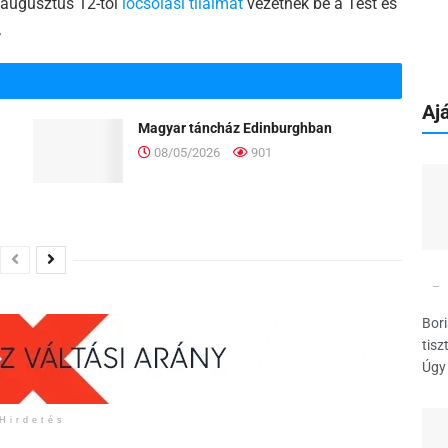
y augusztus 12-től
locsolási tilalmat
vezetnek be a Test és
.
Ajá
Magyar táncház Edinburghban
08/05/2026
901
Bori
tisz
Úgy 
Hirdetés