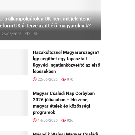
U-s állampolgárok a UK-ben: mit jelentene
eform UK új terve az itt élő magyaroknak?
26/06/2026
1.5k
Hazaköltöznél Magyarországra?
Így segíthet egy tapasztalt
ügyvéd-ingatlanközvetítő az első
lépésekben
22/06/2026
970
Magyar Családi Nap Corbyban
2026 júliusában – élő zene,
magyar ételek és közösségi
programok
14/06/2026
926
Második Walesi Magyar Családi