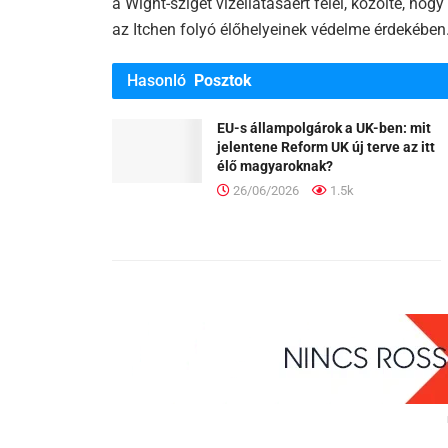
a Wight-sziget vízellátásáért felel, közölte, hog
az Itchen folyó élőhelyeinek védelme érdekében
Hasonló
Posztok
EU-s állampolgárok a UK-ben: mit
jelentene Reform UK új terve az itt
élő magyaroknak?
26/06/2026
1.5k