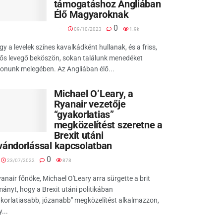
támogatáshoz Angliában
Élő Magyaroknak
0
09/10/2023
1.9k
y a levelek színes kavalkádként hullanak, és a friss,
ős levegő beköszön, sokan találunk menedéket
onunk melegében. Az Angliában élő...
Michael O’Leary, a
Ryanair vezetője
“gyakorlatias”
megközelítést szeretne a
Brexit utáni
vándorlással kapcsolatban
0
23/07/2022
878
anair főnöke, Michael O'Leary arra sürgette a brit
ányt, hogy a Brexit utáni politikában
korlatiasabb, józanabb" megközelítést alkalmazzon,
...