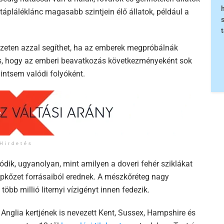
tápláléklánc magasabb szintjein élő állatok, például a
yzeten azzal segíthet, ha az emberek megpróbálnák
is, hogy az emberi beavatkozás következményeként sok
intsem valódi folyóként.
Hirdetés
ódik, ugyanolyan, mint amilyen a doveri fehér sziklákat
lapkőzet forrásaiból erednek. A mészkőréteg nagy
öbb millió liternyi vízigényt innen fedezik.
 Anglia kertjének is nevezett Kent, Sussex, Hampshire és