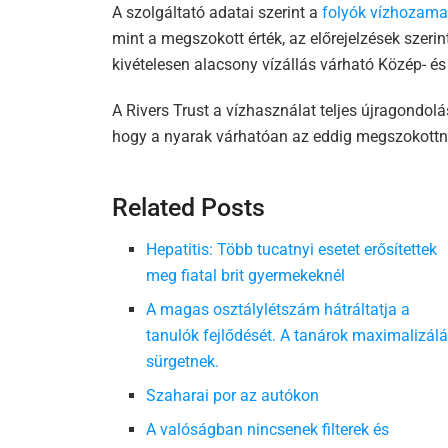
A szolgáltató adatai szerint a
folyók vízhozama
mint a megszokott érték, az előrejelzések szeri
kivételesen alacsony vízállás várható Közép- és
A Rivers Trust a vízhasználat teljes újragondolás
hogy a nyarak várhatóan az eddig megszokottná
Related Posts
Hepatitis: Több tucatnyi esetet erősítettek
meg fiatal brit gyermekeknél
A magas osztálylétszám hátráltatja a
tanulók fejlődését. A tanárok maximalizálá
sürgetnek.
Szaharai por az autókon
A valóságban nincsenek filterek és