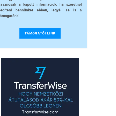
hasznosak a kapott információk, ha szeretnél
segíteni bennünket ebben, legyél Te is a
támogatónk!
TÁMOGATÓI LINK