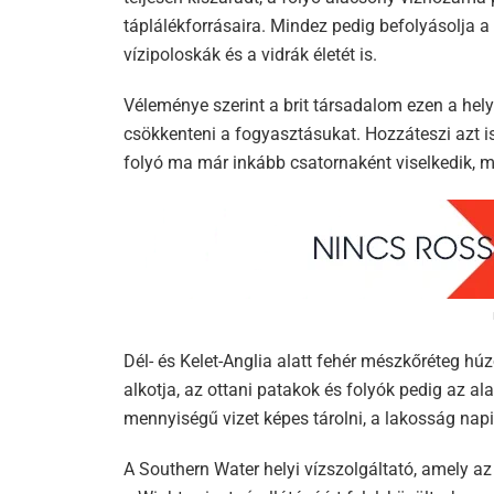
táplálékforrásaira. Mindez pedig befolyásolja a 
vízipoloskák és a vidrák életét is.
Véleménye szerint a brit társadalom ezen a hel
csökkenteni a fogyasztásukat. Hozzáteszi azt 
folyó ma már inkább csatornaként viselkedik, m
Dél- és Kelet-Anglia alatt fehér mészkőréteg húz
alkotja, az ottani patakok és folyók pedig az a
mennyiségű vizet képes tárolni, a lakosság napi t
A Southern Water helyi vízszolgáltató, amely az