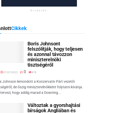
Hirdetés
nlott
Cikkek
Boris Johnsont
felszólítják, hogy teljesen
és azonnal távozzon
miniszterelnöki
tisztségéről
0
07/07/2022
878
s Johnson lemondott a Konzervatív Párt vezetői
tségéről, de őszig miniszterelnökként folytatni kívánja.
tervezi, hogy addig marad a Downing...
Változtak a gyorshajtási
bírságok Angliában és