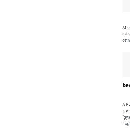
Ahog
csíp
otth
be
A Ry
korm
"gya
hogy