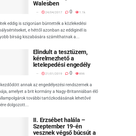
Walesben
0
24/04/2017
1.1k
itek eddig is szigorúan büntették a közlekedési
álysértéseket, e héttől azonban az eddiginél is
obb bírság kiszabására számíthatnak a...
Elindult a tesztüzem,
kérelmezhető a
letelepedési engedély
0
21/01/2019
896
kezdődött annak az engedélyezési rendszernek a
ája, amelyet a brit kormány a Nagy-Britanniában élő
állampolgárok további tartózkodásának lehetővé
lére dolgozott...
II. Erzsébet halála –
Szeptember 19-én
vesznek végső búcsút a