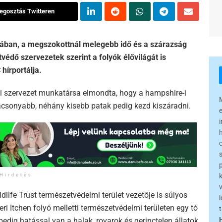
egosztás Twitteren
liában, a megszokottnál melegebb idő és a szárazság
édő szervezetek szerint a folyók élővilágát is
hírportálja.
lmi szervezet munkatársa elmondta, hogy a hampshire-i
lacsonyabb, néhány kisebb patak pedig kezd kiszáradni.
Hirdetés
life Trust természetvédelmi terület vezetője is súlyos
l
ri Itchen folyó melletti természetvédelmi területen egy tó
pedig hatással van a halak, rovarok és gerinctelen állatok