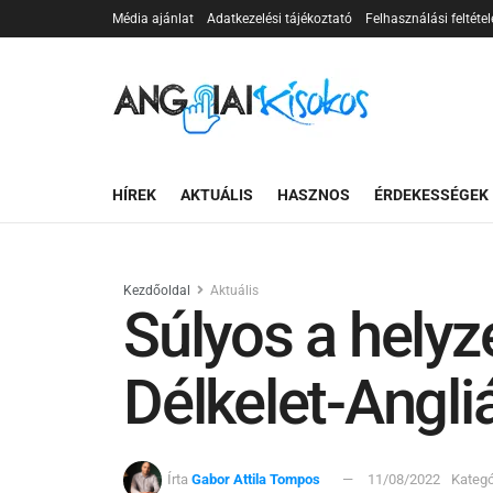
Média ajánlat
Adatkezelési tájékoztató
Felhasználási feltétel
HÍREK
AKTUÁLIS
HASZNOS
ÉRDEKESSÉGEK
Kezdőoldal
Aktuális
Súlyos a helyz
Délkelet-Angli
Írta
Gabor Attila Tompos
11/08/2022
Kategó