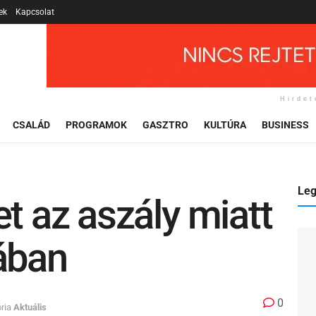
ek
Kapcsolat
Hirdet
CSALÁD
PROGRAMOK
GASZTRO
KULTÚRA
BUSINESS
Leg
et az aszály miatt
ában
0
ria
Aktuális