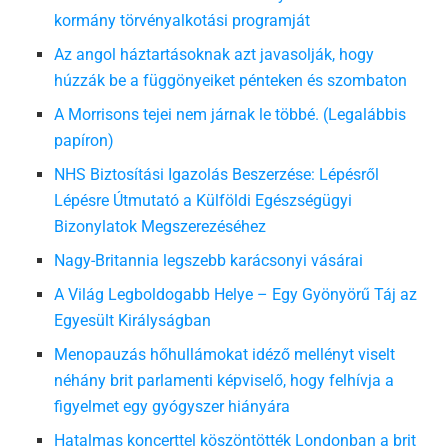
kormány törvényalkotási programját
Az angol háztartásoknak azt javasolják, hogy
húzzák be a függönyeiket pénteken és szombaton
A Morrisons tejei nem járnak le többé. (Legalábbis
papíron)
NHS Biztosítási Igazolás Beszerzése: Lépésről
Lépésre Útmutató a Külföldi Egészségügyi
Bizonylatok Megszerezéséhez
Nagy-Britannia legszebb karácsonyi vásárai
A Világ Legboldogabb Helye – Egy Gyönyörű Táj az
Egyesült Királyságban
Menopauzás hőhullámokat idéző mellényt viselt
néhány brit parlamenti képviselő, hogy felhívja a
figyelmet egy gyógyszer hiányára
Hatalmas koncerttel köszöntötték Londonban a brit