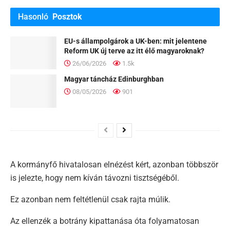
Hasonló
Posztok
EU-s állampolgárok a UK-ben: mit jelentene
Reform UK új terve az itt élő magyaroknak?
26/06/2026
1.5k
Magyar táncház Edinburghban
08/05/2026
901
A kormányfő hivatalosan elnézést kért, azonban többször
is jelezte, hogy nem kíván távozni tisztségéből.
Ez azonban nem feltétlenül csak rajta múlik.
Az ellenzék a botrány kipattanása óta folyamatosan