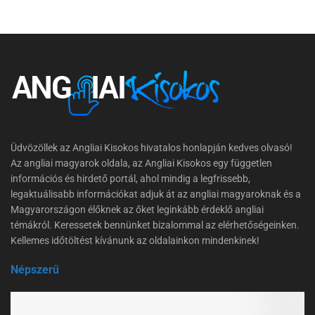
Üdvözöllek az Angliai Kisokos hivatalos honlapján kedves olvasó!
Az angliai magyarok oldala, az Angliai Kisokos egy független
információs és hirdető portál, ahol mindig a legfrissebb,
legaktuálisabb információkat adjuk át az angliai magyaroknak és a
Magyarországon élőknek az őket leginkább érdeklő angliai
témákról. Keressetek bennünket bizalommal az elérhetőségeinken.
Kellemes időtöltést kívánunk az oldalainkon mindenkinek!
Népszerű