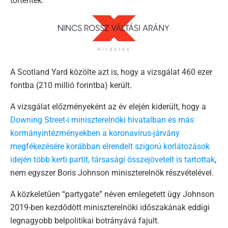
történtek.
Hirdetés
A Scotland Yard közölte azt is, hogy a vizsgálat 460 ezer
fontba (210 millió forintba) került.
A vizsgálat előzményeként az év elején kiderült, hogy a
Downing Street-i miniszterelnöki hivatalban és más
kormányintézményekben a koronavírus-járvány
megfékezésére korábban elrendelt szigorú korlátozások
idején több kerti partit, társasági összejövetelt is tartottak
,
nem egyszer Boris Johnson miniszterelnök részvételével.
A közkeletűen “partygate” néven emlegetett ügy Johnson
2019-ben kezdődött miniszterelnöki időszakának eddigi
legnagyobb belpolitikai botrányává fajult.