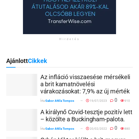
Hirdetés
Ajánlott
Cikkek
Az infláció visszaesése mérsékeli
a brit kamatnövelési
várakozásokat: 7,9% az új mérték
0
Írta
Gabor Attila Tompos
19/07/2023
910
A királynő Covid-tesztje pozitív lett
– közölte a Buckingham-palota.
0
Írta
Gabor Attila Tompos
20/02/2022
880