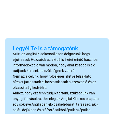
Legyél Te is a támogatónk
Mi itt az Angliai Kisokosnál azon dolgozunk, hogy
eljuttassuk Hozzátok az aktuális életet érintő hasznos
információkat, olyan módon, hogy akár később is elő
tudjátok keresni, ha szükségetek van rá.
Nem az a célunk, hogy fölösleges, illetve felzaklató
híreket juttassunk el hozzátok csak a szenzáció és az
olvasottság kedvéért.
Ahhoz, hogy ezt fenn tudjuk tartani, szükségünk van
anyagi forrásokra. Jelenleg az Angliai Kisokos csapata
egy sok éve Angliában élő családi-baráti társaság, akik
saját idejükben és erőforrásaikból építik-szépítik a