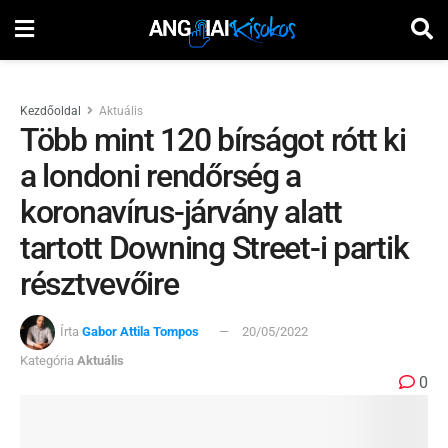
Kezdőoldal
Aktuális
Több mint 120 bírságot rótt ki
a londoni rendőrség a
koronavírus-járvány alatt
tartott Downing Street-i partik
résztvevőire
Írta
Gabor Attila Tompos
20/05/2022
Kategória
Aktuális
0