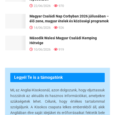
22/06/2026
970
Magyar Családi Nap Corbyban 2026 júliusában –
élő zene, magyar ételek és közösségi programok
14/06/2026
926
Második Walesi Magyar Családi Kemping
Hétvége
10/06/2026
919
Legyél Te is a támogatónk
Mi, az Angliai Kisokosnál, azon dolgozunk, hogy eljuttassuk
hozzátok az aktuális és hasznos információkat, amelyekre
szükségetek lehet. Célunk, hogy értékes tartalommal
szolgáljunk. A Kisokos csapata lelkes emberekből áll, akik
Angliában élve saját idejüket és erőforrásaikat fektetik bele