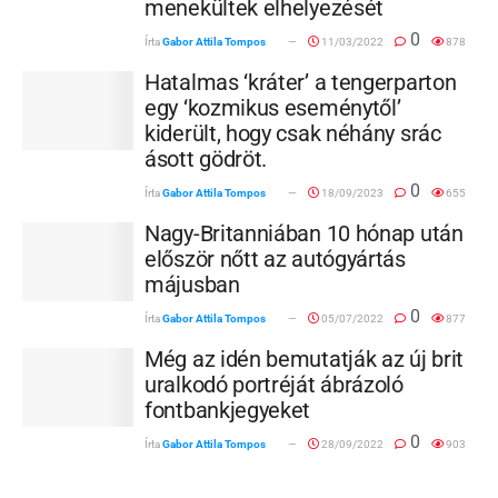
menekültek elhelyezését
0
Írta
Gabor Attila Tompos
11/03/2022
878
Hatalmas ‘kráter’ a tengerparton
egy ‘kozmikus eseménytől’
kiderült, hogy csak néhány srác
ásott gödröt.
0
Írta
Gabor Attila Tompos
18/09/2023
655
Nagy-Britanniában 10 hónap után
először nőtt az autógyártás
májusban
0
Írta
Gabor Attila Tompos
05/07/2022
877
Még az idén bemutatják az új brit
uralkodó portréját ábrázoló
fontbankjegyeket
0
Írta
Gabor Attila Tompos
28/09/2022
903