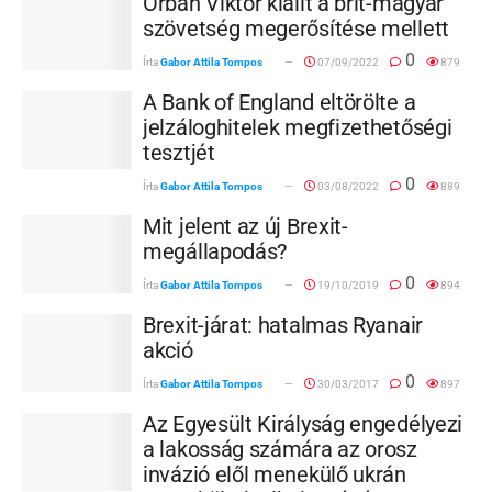
Orbán Viktor kiállt a brit-magyar
szövetség megerősítése mellett
0
Írta
Gabor Attila Tompos
07/09/2022
879
A Bank of England eltörölte a
jelzáloghitelek megfizethetőségi
tesztjét
0
Írta
Gabor Attila Tompos
03/08/2022
889
Mit jelent az új Brexit-
megállapodás?
0
Írta
Gabor Attila Tompos
19/10/2019
894
Brexit-járat: hatalmas Ryanair
akció
0
Írta
Gabor Attila Tompos
30/03/2017
897
Az Egyesült Királyság engedélyezi
a lakosság számára az orosz
invázió elől menekülő ukrán