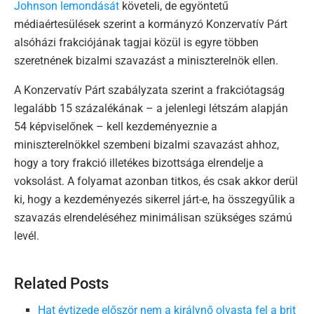
Johnson lemondását
követeli, de egyöntetű
médiaértesülések szerint a kormányzó Konzervatív Párt
alsóházi frakciójának tagjai közül is egyre többen
szeretnének bizalmi szavazást a miniszterelnök ellen.
A Konzervatív Párt szabályzata szerint a frakciótagság
legalább 15 százalékának – a jelenlegi létszám alapján
54 képviselőnek – kell kezdeményeznie a
miniszterelnökkel szembeni bizalmi szavazást ahhoz,
hogy a tory frakció illetékes bizottsága elrendelje a
voksolást. A folyamat azonban titkos, és csak akkor derül
ki, hogy a kezdeményezés sikerrel járt-e, ha összegyűlik a
szavazás elrendeléséhez minimálisan szükséges számú
levél.
Related Posts
Hat évtizede először nem a királynő olvasta fel a brit