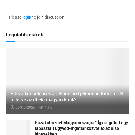
Please
login
to join discussion
Legutóbbi cikkek
EU-s állampolgárok a UK-ben: mit jelentene Reform UK
új terve az itt élő magyaroknak?
26/06/2026
1.5k
Hazaköltöznél Magyarországra? Így segíthet egy
tapasztalt ügyvéd-ingatlanközvetítő az első
lépésekben