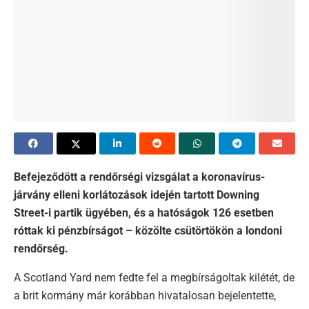
Befejeződött a rendőrségi vizsgálat a koronavírus-
járvány elleni korlátozások idején tartott Downing
Street-i partik ügyében, és a hatóságok 126 esetben
róttak ki pénzbírságot – közölte csütörtökön a londoni
rendőrség.
A Scotland Yard nem fedte fel a megbírságoltak kilétét, de
a brit kormány már korábban hivatalosan bejelentette,