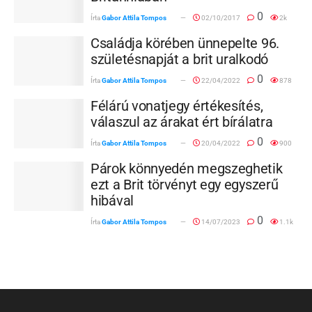
0
Írta
Gabor Attila Tompos
02/10/2017
2k
Családja körében ünnepelte 96.
születésnapját a brit uralkodó
0
Írta
Gabor Attila Tompos
22/04/2022
878
Félárú vonatjegy értékesítés,
válaszul az árakat ért bírálatra
0
Írta
Gabor Attila Tompos
20/04/2022
900
Párok könnyedén megszeghetik
ezt a Brit törvényt egy egyszerű
hibával
0
Írta
Gabor Attila Tompos
14/07/2023
1.1k