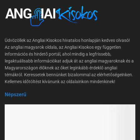
Üdvözöllek az Angliai Kisokos hivatalos honlapján kedves olvasó!
Az angliai magyarok oldala, az Angliai Kisokos egy független
információs és hirdető portál, ahol mindig a legfrissebb,
legaktuálisabb információkat adjuk át az angliai magyaroknak és a
Magyarországon élőknek az őket leginkább érdeklő angliai
témákról. Keressetek bennünket bizalommal az elérhetőségeinken.
Kellemes időtöltést kívánunk az oldalainkon mindenkinek!
Népszerű