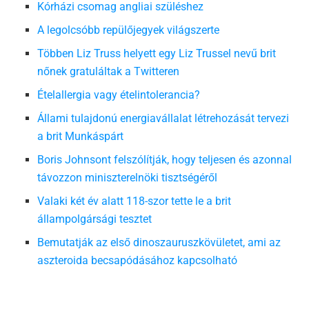
Kórházi csomag angliai szüléshez
A legolcsóbb repülőjegyek világszerte
Többen Liz Truss helyett egy Liz Trussel nevű brit
nőnek gratuláltak a Twitteren
Ételallergia vagy ételintolerancia?
Állami tulajdonú energiavállalat létrehozását tervezi
a brit Munkáspárt
Boris Johnsont felszólítják, hogy teljesen és azonnal
távozzon miniszterelnöki tisztségéről
Valaki két év alatt 118-szor tette le a brit
állampolgársági tesztet
Bemutatják az első dinoszauruszkövületet, ami az
aszteroida becsapódásához kapcsolható