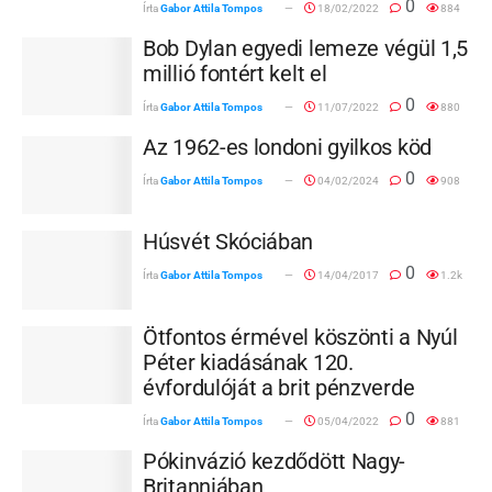
0
Írta
Gabor Attila Tompos
18/02/2022
884
Bob Dylan egyedi lemeze végül 1,5
millió fontért kelt el
0
Írta
Gabor Attila Tompos
11/07/2022
880
Az 1962-es londoni gyilkos köd
0
Írta
Gabor Attila Tompos
04/02/2024
908
Húsvét Skóciában
0
Írta
Gabor Attila Tompos
14/04/2017
1.2k
Ötfontos érmével köszönti a Nyúl
Péter kiadásának 120.
évfordulóját a brit pénzverde
0
Írta
Gabor Attila Tompos
05/04/2022
881
Pókinvázió kezdődött Nagy-
Britanniában