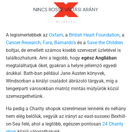
Hirdetés
A legismertebbek az
Oxfam
, a
British Heart Foundation
, a
Cancer Research
,
Fara
,
Barnardo’s
és a
Save the Children
boltjai, de emellett számos kisebb szervezet üzletével is
találkozhatunk. Ami a legjobb, hogy
egész Angliában
megtalálhatjuk őket, gyakran a helyre jellemző egyedi
árukkal. Bath-ban például Jane Austen könyvek,
Windsorban a királyi családot ábrázoló tárgyak, míg a
tengerparti városokban matróz mintás mütyürök közül
szemezgethetünk.
Ha pedig a Charity shopok szerelmesei lennénk és néhány
nem elég belőlük, vegyük az irányt az east-sussexi Bexhill-
on-Sea felé, ahol a legtöbb, egészen pontosan
24 Charity
shop
közül válogathatunk.