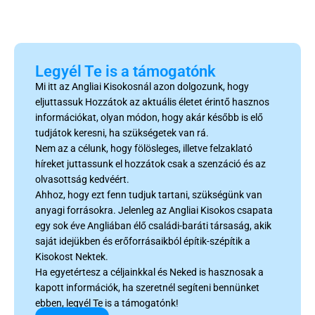
Legyél Te is a támogatónk
Mi itt az Angliai Kisokosnál azon dolgozunk, hogy
eljuttassuk Hozzátok az aktuális életet érintő hasznos
információkat, olyan módon, hogy akár később is elő
tudjátok keresni, ha szükségetek van rá.
Nem az a célunk, hogy fölösleges, illetve felzaklató
híreket juttassunk el hozzátok csak a szenzáció és az
olvasottság kedvéért.
Ahhoz, hogy ezt fenn tudjuk tartani, szükségünk van
anyagi forrásokra. Jelenleg az Angliai Kisokos csapata
egy sok éve Angliában élő családi-baráti társaság, akik
saját idejükben és erőforrásaikból építik-szépítik a
Kisokost Nektek.
Ha egyetértesz a céljainkkal és Neked is hasznosak a
kapott információk, ha szeretnél segíteni bennünket
ebben, legyél Te is a támogatónk!