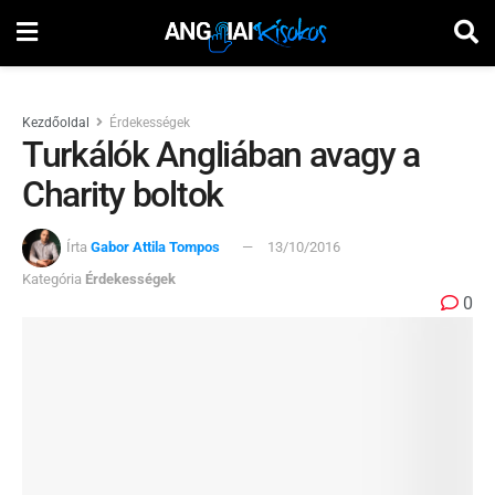
Kezdőoldal
Érdekességek
Turkálók Angliában avagy a
Charity boltok
Írta
Gabor Attila Tompos
13/10/2016
Kategória
Érdekességek
0