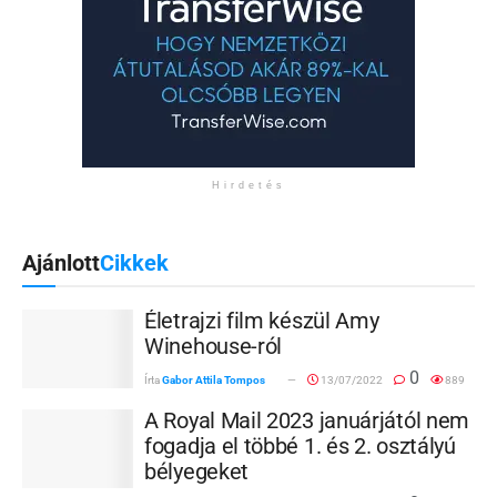
Hirdetés
Ajánlott
Cikkek
Életrajzi film készül Amy
Winehouse-ról
0
Írta
Gabor Attila Tompos
13/07/2022
889
A Royal Mail 2023 januárjától nem
fogadja el többé 1. és 2. osztályú
bélyegeket