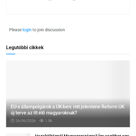
Please
login
to join discussion
Legutóbbi cikkek
EU-s állampolgárok a UK-ben: mit jelentene Reform UK
új terve az itt élő magyaroknak?
26/06/2026
1.5k
Hazaköltöznél Magyarországra? Így segíthet egy