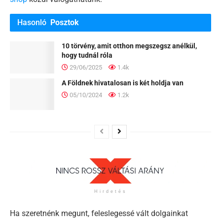
Hasonló
Posztok
10 törvény, amit otthon megszegsz anélkül,
hogy tudnál róla
29/06/2025
1.4k
A Földnek hivatalosan is két holdja van
05/10/2024
1.2k
Hirdetés
Ha szeretnénk megunt, feleslegessé vált dolgainkat