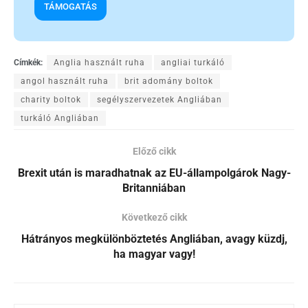
TÁMOGATÁS
Címkék:
Anglia használt ruha
angliai turkáló
angol használt ruha
brit adomány boltok
charity boltok
segélyszervezetek Angliában
turkáló Angliában
Előző cikk
Brexit után is maradhatnak az EU-állampolgárok Nagy-
Britanniában
Következő cikk
Hátrányos megkülönböztetés Angliában, avagy küzdj,
ha magyar vagy!