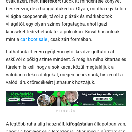
csak azért, mert
fillérekért
tudok itt mindenféle könyvet
beszerezni, de a hangulatukért is. Olyan, mintha egy külön
világba csöppennék, távol a plázák és márkaboltok
világától, egy olyan színes forgatagba, ahol igazi
kincseket fedezhetünk fel a polcokon. Kicsit hasonlóak,
mint a
car boot sale
, csak zárt formában.
Láthatunk itt érem gyűjteménytől kezdve golfütőn át
esküvői cipőkig szinte mindent. S még ha néha kitartás és
türelem is kell, hogy a sok kacat közül megtaláljuk a
valóban értékes dolgokat, megéri benéznünk, hiszen itt a
valódi áruk töredékéért juthatunk hozzájuk.
Hirdetés
A legtöbb ruha alig használt,
kifogástalan
állapotban van,
ahogy a könyvek és a lemezek is. Akár még a dísztárgyak