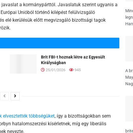
 javaslat a kormánypárttól. Javaslatuk szerint ugyanis a
Mind
urópai Unióból történő kilépést felülvizsgáló
leg
s elé kerülésük előtt megvizsgáló bizottsági tagok
Harr
rözik.
Brit FBI-t hoznak létre az Egyesült
Királyságban
25/01/2026
945
A br
May 
Nagy
k elvesztették többségüket
, így a bizottságokban sem
byn hatalomszerzési kísérletnek, míg egy liberális
brit
ek nevezte.