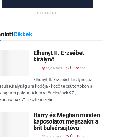
Hirdetés
nlott
Cikkek
Elhunyt II. Erzsébet
királynő
0
08/09/2022
880
Elhunyt II. Erzsébet királynő, az
sült Királyság uralkodója - közölte csütörtökön a
ingham-palota. A királynőt életének 97.,
kodásának 71. esztendejében...
Harry és Meghan minden
kapcsolatot megszakít a
brit bulvársajtóval
0
20/04/2020
879