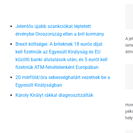
Jelentős újabb szankciókat léptetett
érvénybe Oroszország ellen a brit kormány
A je
Brexit költségei: A briteknek 18 eurós díjat
isme
kell fizetniük az Egyesült Királyság és EU
átme
közötti banki átutalások után, és 5 eurót kell
i
fizetniük ATM-felvételenként Európában
20 mérföld/óra sebességhatárt vezetnek be a
Egyesült Királyságban
Károly Királyt rákkal diagnosztizálták
Hom
péks
hely