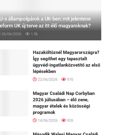
U-s állampolgárok a UK-ben: mit jelentene
eform UK új terve az itt élő magyaroknak?
26/06/2026
1.5k
Hazaköltöznél Magyarországra?
Így segíthet egy tapasztalt
ügyvéd-ingatlanközvetítő az első
lépésekben
22/06/2026
970
Magyar Családi Nap Corbyban
2026 júliusában – élő zene,
magyar ételek és közösségi
programok
14/06/2026
926
Második Walesi Magyar Családi