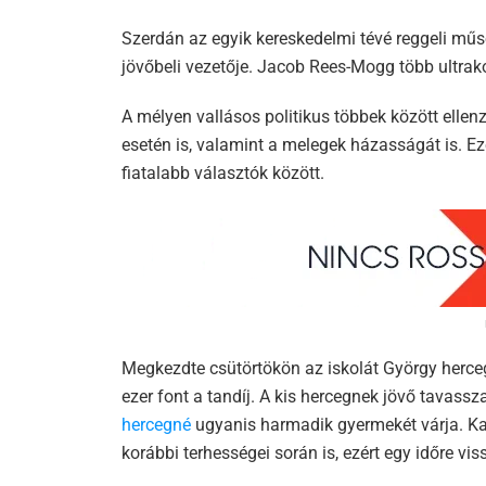
Szerdán az egyik kereskedelmi tévé reggeli műs
jövőbeli vezetője. Jacob Rees-Mogg több ultrako
A mélyen vallásos politikus többek között ellen
esetén is, valamint a melegek házasságát is. E
fiatalabb választók között.
Megkezdte csütörtökön az iskolát György herce
ezer font a tandíj. A kis hercegnek jövő tavassz
hercegné
ugyanis harmadik gyermekét várja. Kat
korábbi terhességei során is, ezért egy időre vi