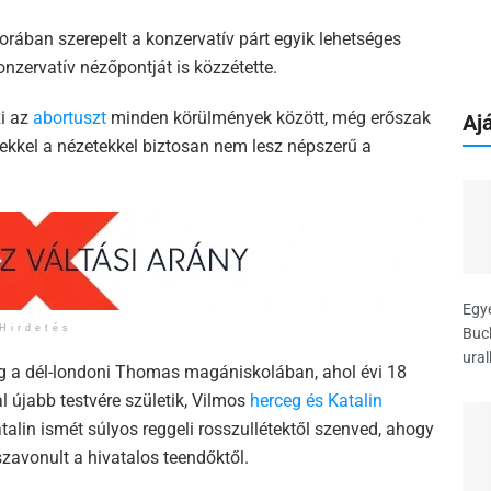
orában szerepelt a konzervatív párt egyik lehetséges
nzervatív nézőpontját is közzétette.
zi az
abortuszt
minden körülmények között, még erőszak
Ajá
zekkel a nézetekkel biztosan nem lesz népszerű a
Egye
Hirdetés
Buck
ural
g a dél-londoni Thomas magániskolában, ahol évi 18
al újabb testvére születik, Vilmos
herceg és Katalin
alin ismét súlyos reggeli rosszullétektől szenved, ahogy
sszavonult a hivatalos teendőktől.