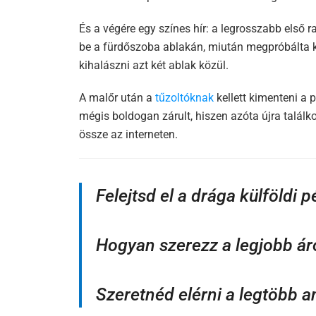
És a végére egy színes hír: a legrosszabb első r
be a fürdőszoba ablakán, miután megpróbálta 
kihalászni azt két ablak közül.
A malőr után a
tűzoltóknak
kellett kimenteni a p
mégis boldogan zárult, hiszen azóta újra találkoz
össze az interneten.
Felejtsd el a drága külföldi 
Hogyan szerezz a legjobb ár
Szeretnéd elérni a legtöbb a