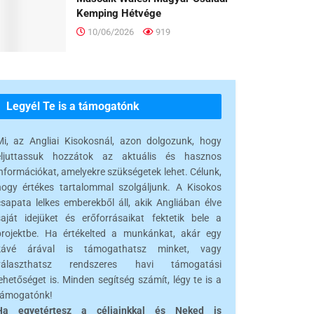
Kemping Hétvége
10/06/2026
919
Legyél Te is a támogatónk
Mi, az Angliai Kisokosnál, azon dolgozunk, hogy
eljuttassuk hozzátok az aktuális és hasznos
információkat, amelyekre szükségetek lehet. Célunk,
hogy értékes tartalommal szolgáljunk. A Kisokos
csapata lelkes emberekből áll, akik Angliában élve
saját idejüket és erőforrásaikat fektetik bele a
projektbe. Ha értékelted a munkánkat, akár egy
kávé árával is támogathatsz minket, vagy
választhatsz rendszeres havi támogatási
ehetőséget is. Minden segítség számít, légy te is a
támogatónk!
Ha egyetértesz a céljainkkal és Neked is