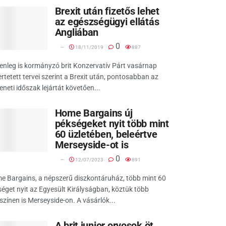
Brexit után fizetős lehet
az egészségügyi ellátás
Angliában
0
18/11/2019
887
lenleg is kormányzó brit Konzervatív Párt vasárnap
rtetett tervei szerint a Brexit után, pontosabban az
neti időszak lejártát követően...
Home Bargains új
pékségeket nyit több mint
60 üzletében, beleértve
Merseyside-ot is
0
12/07/2023
891
e Bargains, a népszerű diszkontáruház, több mint 60
éget nyit az Egyesült Királyságban, köztük több
színen is Merseyside-on. A vásárlók...
A brit junior orvosok öt