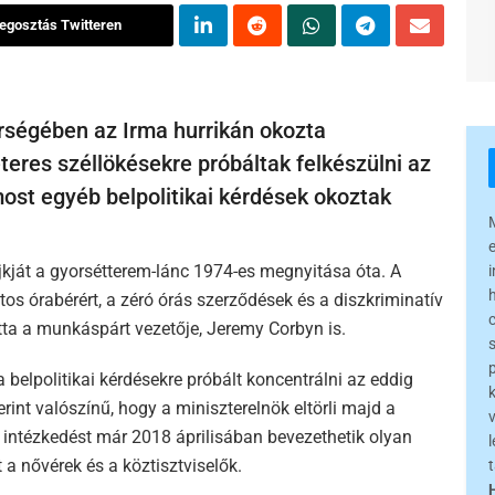
egosztás Twitteren
érségében az Irma hurrikán okozta
teres széllökésekre próbáltak felkészülni az
ost egyéb belpolitikai kérdések okoztak
jkját a gyorsétterem-lánc 1974-es megnyitása óta. A
tos órabérért, a zéró órás szerződések és a diszkriminatív
tta a munkáspárt vezetője, Jeremy Corbyn is.
 belpolitikai kérdésekre próbált koncentrálni az eddig
rint valószínű, hogy a miniszterelnök eltörli majd a
 intézkedést már 2018 áprilisában bevezethetik olyan
l
 nővérek és a köztisztviselők.