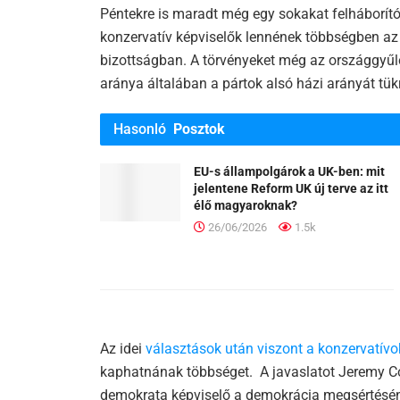
Péntekre is maradt még egy sokakat felháborító
konzervatív képviselők lennének többségben az E
bizottságban. A törvényeket még az országgyűlé
aránya általában a pártok alsó házi arányát tük
Hasonló
Posztok
EU-s állampolgárok a UK-ben: mit
jelentene Reform UK új terve az itt
élő magyaroknak?
26/06/2026
1.5k
Az idei
választások után viszont a konzervatívo
kaphatnának többséget. A javaslatot Jeremy Cor
demokrata képviselő a demokrácia megsértésén