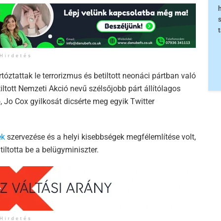
Hirdetés
rtóztattak le terrorizmus és betiltott neonáci pártban való
iltott Nemzeti Akció nevű szélsőjobb párt állítólagos
ő, Jo Cox gyilkosát dicsérte meg egyik Twitter
ek
szervezése és a helyi kisebbségek megfélemlítése volt,
tiltotta be a belügyminiszter.
Hirdetés