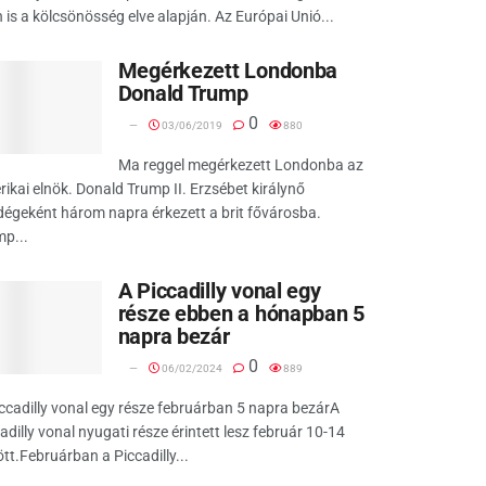
 is a kölcsönösség elve alapján. Az Európai Unió...
Megérkezett Londonba
Donald Trump
0
03/06/2019
880
Ma reggel megérkezett Londonba az
ikai elnök. Donald Trump II. Erzsébet királynő
égeként három napra érkezett a brit fővárosba.
p...
A Piccadilly vonal egy
része ebben a hónapban 5
napra bezár
0
06/02/2024
889
ccadilly vonal egy része februárban 5 napra bezárA
adilly vonal nyugati része érintett lesz február 10-14
tt.Februárban a Piccadilly...