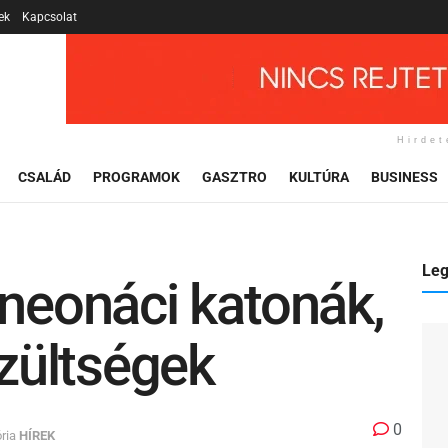
ek
Kapcsolat
Hirdet
CSALÁD
PROGRAMOK
GASZTRO
KULTÚRA
BUSINESS
Leg
 neonáci katonák,
szültségek
0
ria
HÍREK