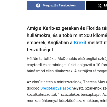
Megosztás Facebookon
M
Amíg a Karib-szigeteken és Florida t
hullámokra, és a több mint 200 kilomé
emberek, Angliában a
Brexit
mellett m
feszültséget.
Hétfőn tartották a McDonalds első angliai sztrá
crayfordi és cambridge-i üzlet dolgozói a 10 fon
bánásmód ellen tiltakoztak. A sztrájkot támoga
Az elmúlt héten a miniszterelnök, Theresa May a
döcögő
Brexit-tárgyalások
helyett. Szakértők sze
közalkalmazottak 1 százalékos bérsapkáját. Az
munkaerőhiánnyal küszködő szakmákban, mint a