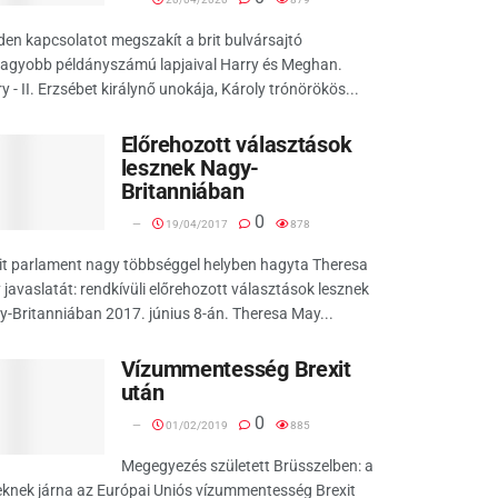
en kapcsolatot megszakít a brit bulvársajtó
nagyobb példányszámú lapjaival Harry és Meghan.
y - II. Erzsébet királynő unokája, Károly trónörökös...
Előrehozott választások
lesznek Nagy-
Britanniában
0
19/04/2017
878
it parlament nagy többséggel helyben hagyta Theresa
javaslatát: rendkívüli előrehozott választások lesznek
-Britanniában 2017. június 8-án. Theresa May...
Vízummentesség Brexit
után
0
01/02/2019
885
Megegyezés született Brüsszelben: a
eknek járna az Európai Uniós vízummentesség Brexit