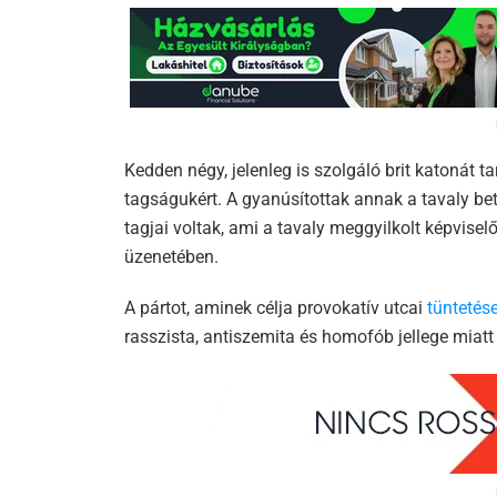
Kedden négy, jelenleg is szolgáló brit katonát ta
tagságukért. A gyanúsítottak annak a tavaly bet
tagjai voltak, ami a tavaly meggyilkolt képvisel
üzenetében.
A pártot, aminek célja provokatív utcai
tüntetés
rasszista, antiszemita és homofób jellege miatt 