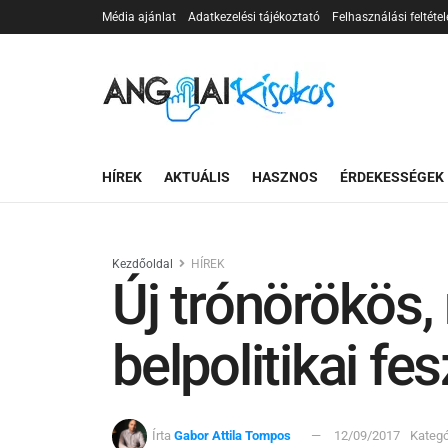
Média ajánlat
Adatkezelési tájékoztató
Felhasználási feltétel
HÍREK
AKTUÁLIS
HASZNOS
ÉRDEKESSÉGEK
Kezdőoldal
HÍREK
Új trónörökös,
belpolitikai fe
Írta
Gabor Attila Tompos
12/09/2017
Kategó