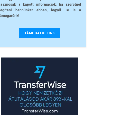
hasznosak a kapott információk, ha szeretnél
segíteni bennünket ebben, legyél Te is a
támogatónk!
TÁMOGATÓI LINK