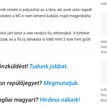
után
andi címére is pályázhat az a lány, aki azok után ragadt
kidobni a WC-n nem lemenő kakiját, majd megpróbálta
órul járt lányt a vele randizó fiú otthonából. A történet
tak, és a fiú új ablakára is több mint 2 ezer font gyűlt
amer
vend
Trum
pénzküldést!
Tudunk jobbat
.
on repülőjegyet?
Megmutatjuk
.
A Pi
Picc
ngliai magyart?
Hirdess nálunk!
közö