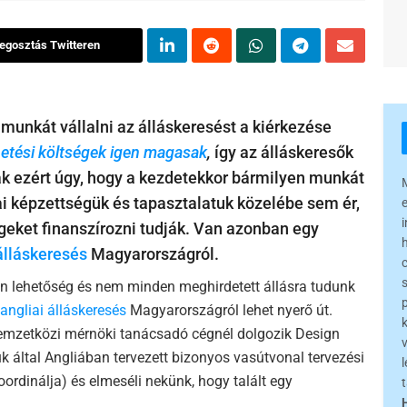
egosztás Twitteren
munkát vállalni az álláskeresést a kiérkezése
etési költségek igen magasak
,
így az álláskeresők
ák ezért úgy, hogy a kezdetekkor bármilyen munkát
ai képzettségük és tapasztalatuk közelébe sem ér,
eket finanszírozni tudják. Van azonban egy
álláskeresés
Magyarországról.
 lehetőség és nem minden meghirdetett állásra tudunk
angliai álláskeresés
Magyarországról lehet nyerő út.
y nemzetközi mérnöki tanácsadó cégnél dolgozik Design
k által Angliában tervezett bizonyos vasútvonal tervezési
l
ordinálja) és elmeséli nekünk, hogy talált egy