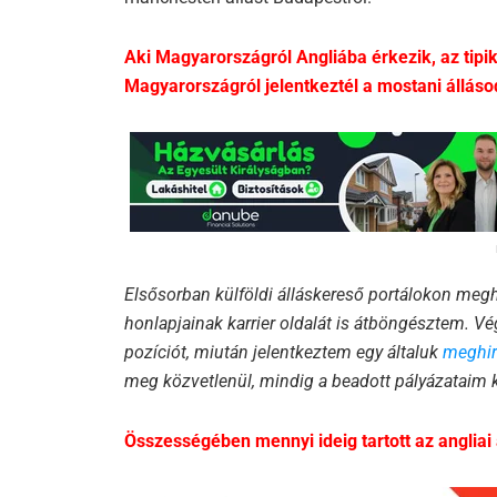
Aki Magyarországról Angliába érkezik, az tipik
Magyarországról jelentkeztél a mostani álláso
Elsősorban külföldi álláskereső portálokon megh
honlapjainak karrier oldalát is átböngésztem. Vé
pozíciót, miután jelentkeztem egy általuk
meghird
meg közvetlenül, mindig a beadott pályázataim k
Összességében mennyi ideig tartott az angliai