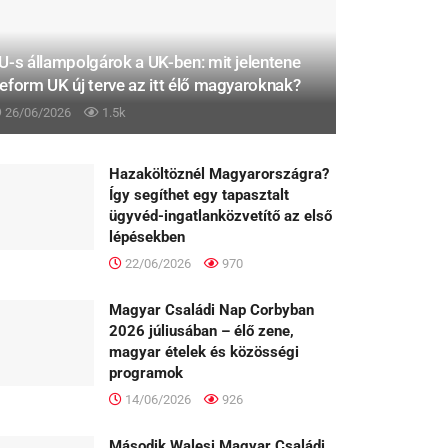
U-s állampolgárok a UK-ben: mit jelentene
eform UK új terve az itt élő magyaroknak?
26/06/2026
1.5k
Hazaköltöznél Magyarországra?
Így segíthet egy tapasztalt
ügyvéd-ingatlanközvetítő az első
lépésekben
22/06/2026
970
Magyar Családi Nap Corbyban
2026 júliusában – élő zene,
magyar ételek és közösségi
programok
14/06/2026
926
Második Walesi Magyar Családi