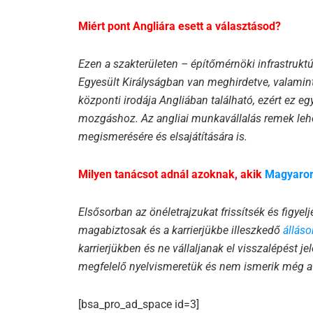
Miért pont Angliára esett a választásod?
Ezen a szakterületen – építőmérnöki infrastrukt
Egyesült Királyságban van meghirdetve, valamint 
központi irodája Angliában található, ezért ez eg
mozgáshoz. Az angliai munkavállalás remek leh
megismerésére és elsajátítására is.
Milyen tanácsot adnál azoknak, akik
Magyarors
Elsősorban az önéletrajzukat frissítsék és figye
magabiztosak és a karrierjükbe illeszkedő
állás
karrierjükben és ne vállaljanak el visszalépést je
megfelelő nyelvismeretük és nem ismerik még a 
[bsa_pro_ad_space id=3]