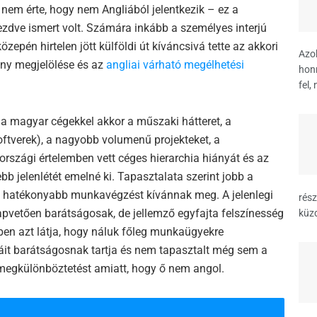
 nem érte, hogy nem Angliából jelentkezik – ez a
ezdve ismert volt. Számára inkább a személyes interjú
pén hirtelen jött külföldi út kíváncsivá tette az akkori
Azok
ény megjelölése és az
angliai várható megélhetési
hon
fel, 
a a magyar cégekkel akkor a műszaki hátteret, a
zoftverek), a nagyobb volumenű projekteket, a
szági értelemben vett céges hierarchia hiányát és az
bb jelenlétét emelné ki. Tapasztalata szerint jobb a
nt hatékonyabb munkavégzést kívánnak meg. A jelenlegi
rész
apvetően barátságosak, de jellemző egyfajta felszínesség
küzd
en azt látja, hogy náluk főleg munkaügyekre
áit barátságosnak tartja és nem tapasztalt még sem a
egkülönböztetést amiatt, hogy ő nem angol.