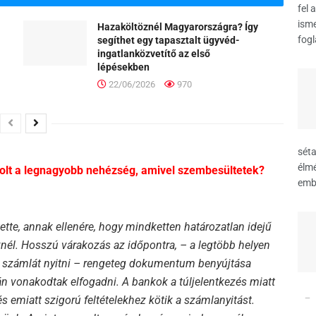
fel 
ism
Hazaköltöznél Magyarországra? Így
fogl
segíthet egy tapasztalt ügyvéd-
ingatlanközvetítő az első
lépésekben
22/06/2026
970
sét
élm
volt a legnagyobb nehézség, amivel szembesültetek?
embe
ette, annak ellenére, hogy mindketten határozatlan idejű
él. Hosszú várakozás az időpontra, – a legtöbb helyen
új számlát nyitni – rengeteg dokumentum benyújtása
n vonakodtak elfogadni. A bankok a túljelentkezés miatt
 emiatt szigorú feltételekhez kötik a számlanyitást.