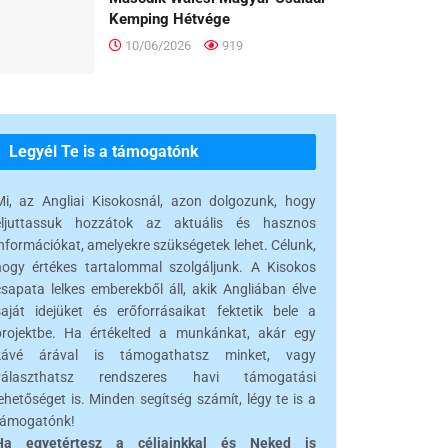
Kemping Hétvége
10/06/2026
919
Legyél Te is a támogatónk
Mi, az Angliai Kisokosnál, azon dolgozunk, hogy
eljuttassuk hozzátok az aktuális és hasznos
információkat, amelyekre szükségetek lehet. Célunk,
hogy értékes tartalommal szolgáljunk. A Kisokos
csapata lelkes emberekből áll, akik Angliában élve
saját idejüket és erőforrásaikat fektetik bele a
projektbe. Ha értékelted a munkánkat, akár egy
kávé árával is támogathatsz minket, vagy
választhatsz rendszeres havi támogatási
ehetőséget is. Minden segítség számít, légy te is a
támogatónk!
Ha egyetértesz a céljainkkal és Neked is