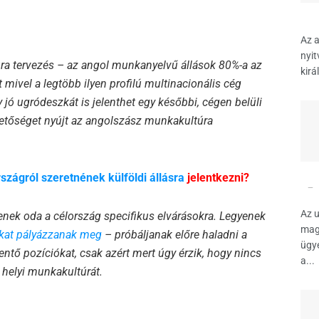
Az a
nyit
úra tervezés – az angol munkanyelvű állások 80%-a az
kirá
mivel a legtöbb ilyen profilú multinacionális cég
y jó ugródeszkát is jelenthet egy későbbi, cégen belüli
etőséget nyújt az angolszász munkakultúra
zágról szeretnének külföldi állásra
jelentkezni?
Az 
ljenek oda a célország specifikus elvárásokra. Legyenek
mag
okat pályázzanak meg
– próbáljanak előre haladni a
ügy
lentő pozíciókat, csak azért mert úgy érzik, hogy nincs
a...
helyi munkakultúrát.