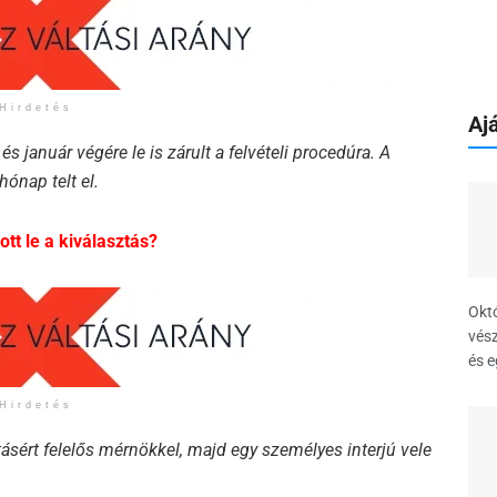
Hirdetés
Ajá
 január végére le is zárult a felvételi procedúra. A
hónap telt el.
ott le a kiválasztás?
Októ
vész
és e
Hirdetés
tásért felelős mérnökkel, majd egy személyes interjú vele