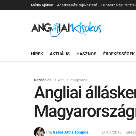
Média ajánlat
Adatkezelési tájékoztató
Felhasználási feltétel
HÍREK
AKTUÁLIS
HASZNOS
ÉRDEKESSÉGEK
Kezdőoldal
Angliai magyarok
Angliai állásk
Magyarország
Írta
Gabor Attila Tompos
21/04/2016
Kategó