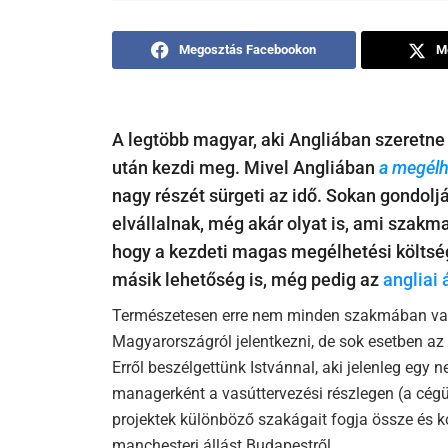
Megosztás Facebookon
M
A legtöbb magyar, aki Angliában szeretne 
után kezdi meg. Mivel Angliában
a megélh
nagy részét sürgeti az idő. Sokan gondolj
elvállalnak, még akár olyat is, ami szakm
hogy a kezdeti magas megélhetési költség
másik lehetőség is, még pedig az
angliai 
Természetesen erre nem minden szakmában van
Magyarországról jelentkezni, de sok esetben az
Erről beszélgettünk Istvánnal, aki jelenleg eg
managerként a vasúttervezési részlegen (a cégü
projektek különböző szakágait fogja össze és ko
manchesteri állást Budapestről.