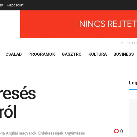
ek
Kapcsolat
Hirdet
CSALÁD
PROGRAMOK
GASZTRO
KULTÚRA
BUSINESS
Leg
eresés
ról
0
ria
Angliai magyarok
,
Érdekességek
,
Ügyintézés