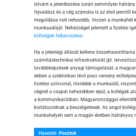
Istvánt a jelentkezése során semmilyen hátrány
fejvadász és a cég számára is az első perctől k
megoldása volt nehezebb, hiszen a munkahét köze
munkaadóját. Nehézséget jelentett a fizetési ig
költségek felbecsülése
.
Ha a jelenlegi állását kellene összehasonlítani
számítástechnikai infrastruktúrát (pl. tervezős
továbbképzések anyagi támogatását, a magyaror
ebben a szektorban lévő piaci verseny erőteljese
fizetési színvonal, rövidebb a munkaidő, viszo
cégnél a csapat nehezebben épül, a kollégák al
a kommunikációban. Magyarországgal ellentétb
korlátozódnak a beszélgetések. Az angol kollég
munkahelyén sem a magán életben hátrányos m
Hasonló
Posztok