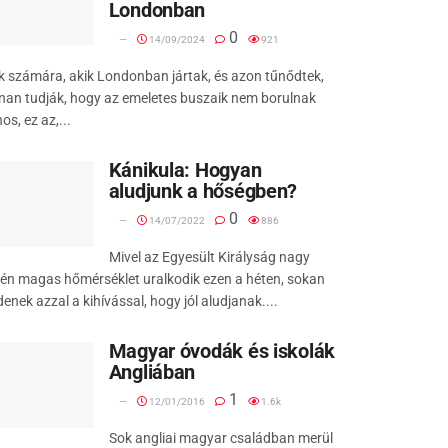
Londonban
0
14/09/2024
921
 számára, akik Londonban jártak, és azon tűnődtek,
nan tudják, hogy az emeletes buszaik nem borulnak
nos, ez az,...
Kánikula: Hogyan
aludjunk a hőségben?
0
14/07/2022
886
Mivel az Egyesült Királyság nagy
én magas hőmérséklet uralkodik ezen a héten, sokan
enek azzal a kihívással, hogy jól aludjanak....
Magyar óvodák és iskolák
Angliában
1
12/01/2016
1.6k
Sok angliai magyar családban merül