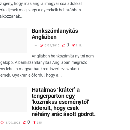
az igény, hogy más angliai magyar családokkal
erkedjenek meg, vagy a gyerekeik behatóbban
alkozzanak...
Bankszámlanyitás
Angliában
0
12/04/2015
1.1k
Angliában bankszámlát nyitni nem
agalopp. A bankszámlanyitás Angliában megrázó
ény lehet a magyar bankrendszerhez szokott
rnek. Gyakran előfordul, hogy a...
Hatalmas ‘kráter’ a
tengerparton egy
‘kozmikus eseménytől’
kiderült, hogy csak
néhány srác ásott gödröt.
0
18/09/2023
655