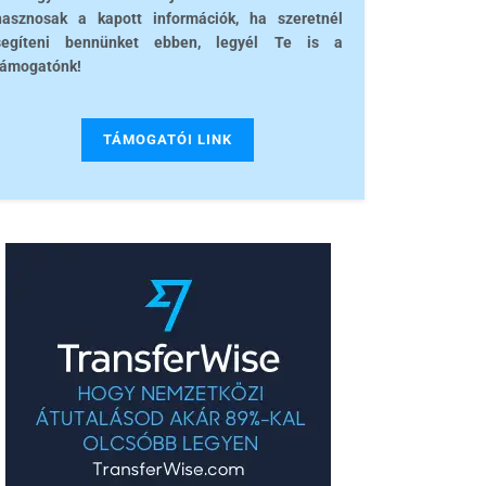
hasznosak a kapott információk, ha szeretnél
segíteni bennünket ebben, legyél Te is a
támogatónk!
TÁMOGATÓI LINK