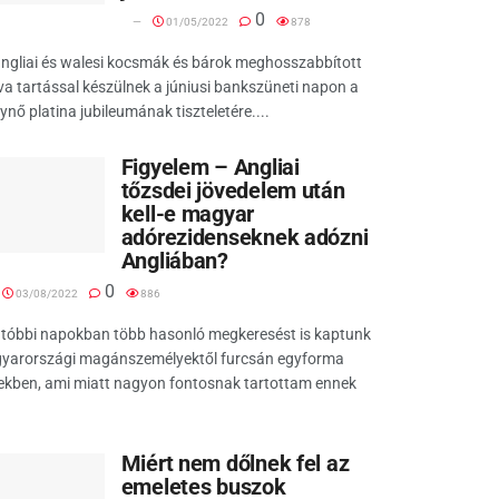
0
01/05/2022
878
ngliai és walesi kocsmák és bárok meghosszabbított
va tartással készülnek a júniusi bankszüneti napon a
lynő platina jubileumának tiszteletére....
Figyelem – Angliai
tőzsdei jövedelem után
kell-e magyar
adórezidenseknek adózni
Angliában?
0
03/08/2022
886
utóbbi napokban több hasonló megkeresést is kaptunk
yarországi magánszemélyektől furcsán egyforma
ekben, ami miatt nagyon fontosnak tartottam ennek
Miért nem dőlnek fel az
emeletes buszok