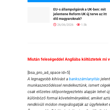
EU-s állampolgárok a UK-ben: mit
jelentene Reform UK új terve az itt
élő magyaroknak?
26/06/2026
1.5k
Miután feleségeddel Angliába költöztetek mi 
[bsa_pro_ad_space id=5]
A legnagyobb kihívást a
bankszámlanyitás
jelent
munkaszerződéssel rendelkeztünk, ismert cégekn
csak előzetes időpontegyeztetés alapján lehet 
különböző formai követelményekkel, amiket aztá
rendkívüli módon megválogatják az ügyfeleiket és