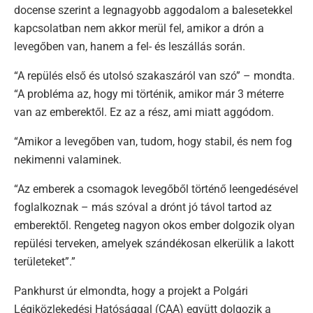
docense szerint a legnagyobb aggodalom a balesetekkel
kapcsolatban nem akkor merül fel, amikor a drón a
levegőben van, hanem a fel- és leszállás során.
“A repülés első és utolsó szakaszáról van szó” – mondta.
“A probléma az, hogy mi történik, amikor már 3 méterre
van az emberektől. Ez az a rész, ami miatt aggódom.
“Amikor a levegőben van, tudom, hogy stabil, és nem fog
nekimenni valaminek.
“Az emberek a csomagok levegőből történő leengedésével
foglalkoznak – más szóval a drónt jó távol tartod az
emberektől. Rengeteg nagyon okos ember dolgozik olyan
repülési terveken, amelyek szándékosan elkerülik a lakott
területeket”.”
Pankhurst úr elmondta, hogy a projekt a Polgári
Légiközlekedési Hatósággal (CAA) együtt dolgozik a