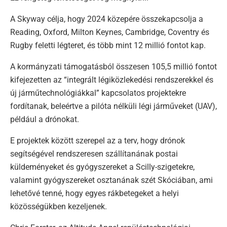
A Skyway célja, hogy 2024 közepére összekapcsolja a
Reading, Oxford, Milton Keynes, Cambridge, Coventry és
Rugby feletti légteret, és több mint 12 millió fontot kap.
A kormányzati támogatásból összesen 105,5 millió fontot
kifejezetten az “integrált légiközlekedési rendszerekkel és
új járműtechnológiákkal” kapcsolatos projektekre
fordítanak, beleértve a pilóta nélküli légi járműveket (UAV),
például a drónokat.
E projektek között szerepel az a terv, hogy drónok
segítségével rendszeresen szállítanának postai
küldeményeket és gyógyszereket a Scilly-szigetekre,
valamint gyógyszereket osztanának szét Skóciában, ami
lehetővé tenné, hogy egyes rákbetegeket a helyi
közösségükben kezeljenek.