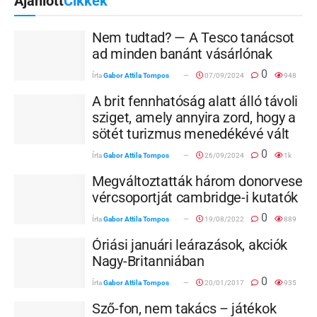
Ajánlott
Cikkek
Nem tudtad? — A Tesco tanácsot
ad minden banánt vásárlónak
0
Írta
Gabor Attila Tompos
07/09/2024
948
A brit fennhatóság alatt álló távoli
sziget, amely annyira zord, hogy a
sötét turizmus menedékévé vált
0
Írta
Gabor Attila Tompos
26/09/2024
1k
Megváltoztatták három donorvese
vércsoportját cambridge-i kutatók
0
Írta
Gabor Attila Tompos
19/08/2022
889
Óriási januári leárazások, akciók
Nagy-Britanniában
0
Írta
Gabor Attila Tompos
20/01/2017
935
Sző-fon, nem takács – játékok