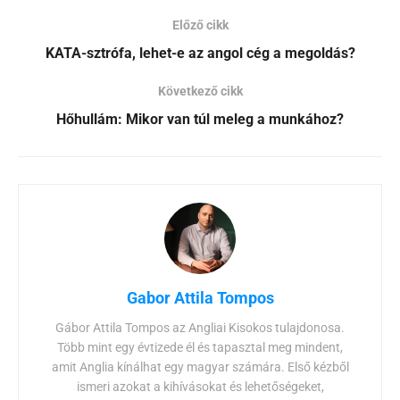
Előző cikk
KATA-sztrófa, lehet-e az angol cég a megoldás?
Következő cikk
Hőhullám: Mikor van túl meleg a munkához?
Gabor Attila Tompos
Gábor Attila Tompos az Angliai Kisokos tulajdonosa.
Több mint egy évtizede él és tapasztal meg mindent,
amit Anglia kínálhat egy magyar számára. Első kézből
ismeri azokat a kihívásokat és lehetőségeket,