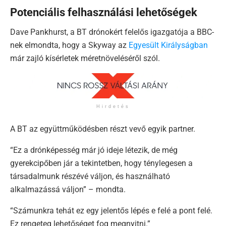
Potenciális felhasználási lehetőségek
Dave Pankhurst, a BT drónokért felelős igazgatója a BBC-
nek elmondta, hogy a Skyway az
Egyesült Királyságban
már zajló kísérletek méretnöveléséről szól.
Hirdetés
A BT az együttműködésben részt vevő egyik partner.
“Ez a drónképesség már jó ideje létezik, de még
gyerekcipőben jár a tekintetben, hogy ténylegesen a
társadalmunk részévé váljon, és használható
alkalmazássá váljon” – mondta.
“Számunkra tehát ez egy jelentős lépés e felé a pont felé.
Ez rengeteg lehetőséget fog megnyitni.”