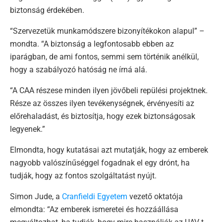
biztonság érdekében.
“Szervezetük munkamódszere bizonyítékokon alapul” –
mondta. “A biztonság a legfontosabb ebben az
iparágban, de ami fontos, semmi sem történik anélkül,
hogy a szabályozó hatóság ne írná alá.
“A CAA részese minden ilyen jövőbeli repülési projektnek.
Része az összes ilyen tevékenységnek, érvényesíti az
előrehaladást, és biztosítja, hogy ezek biztonságosak
legyenek.”
Elmondta, hogy kutatásai azt mutatják, hogy az emberek
nagyobb valószínűséggel fogadnak el egy drónt, ha
tudják, hogy az fontos szolgáltatást nyújt.
Simon Jude, a
Cranfieldi Egyetem
vezető oktatója
elmondta: “Az emberek ismeretei és hozzáállása