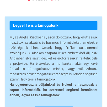
Legyél Te is a támogatónk
Mi, az Angliai Kisokosnál, azon dolgozunk, hogy eljuttassuk
hozzátok az aktuális és hasznos információkat, amelyekre
szükségetek lehet. Célunk, hogy értékes tartalommal
szolgáljunk. A Kisokos csapata lelkes emberekből áll, akik
Angliában élve saját idejüket és erőforrásaikat fektetik bele
a projektbe. Ha értékelted a munkánkat, akár egy kávé
árával is támogathatsz minket, vagy választhatsz
rendszeres havi támogatási lehetőséget is. Minden segítség
számít, légy te is a támogatónk!
Ha egyetértesz a céljainkkal és Neked is hasznosak a
kapott információk, ha szeretnél segíteni bennünket
ebben, legyél Te is a támogatónk!