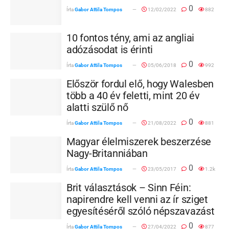
0
Írta
Gabor Attila Tompos
12/02/2022
882
10 fontos tény, ami az angliai
adózásodat is érinti
0
Írta
Gabor Attila Tompos
05/06/2018
992
Először fordul elő, hogy Walesben
több a 40 év feletti, mint 20 év
alatti szülő nő
0
Írta
Gabor Attila Tompos
21/08/2022
881
Magyar élelmiszerek beszerzése
Nagy-Britanniában
0
Írta
Gabor Attila Tompos
23/05/2017
1.2k
Brit választások – Sinn Féin:
napirendre kell venni az ír sziget
egyesítéséről szóló népszavazást
0
Írta
Gabor Attila Tompos
27/04/2022
877