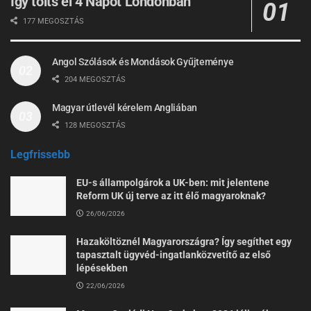
Így tölts el 4 Napot Londonban
177 MEGOSZTÁS
Angol Szólások és Mondások Gyűjteménye
204 MEGOSZTÁS
Magyar útlevél kérelem Angliában
128 MEGOSZTÁS
Legfrissebb
EU-s állampolgárok a UK-ben: mit jelentene
Reform UK új terve az itt élő magyaroknak?
26/06/2026
Hazaköltöznél Magyarországra? Így segíthet egy
tapasztalt ügyvéd-ingatlanközvetítő az első
lépésekben
22/06/2026