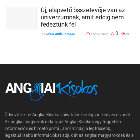
Új, alapvető összetevője van az
univerzumnak, amit eddig nem
fedeztünk fel
0
Írta
Gabor Attila Tompos
12/04/2022
881
Üdvözöllek az Angliai Kisokos hivatalos honlapján kedves olvasó!
Az angliai magyarok oldala, az Angliai Kisokos egy független
információs és hirdető portál, ahol mindig a legfrissebb,
legaktuálisabb információkat adjuk át az angliai magyaroknak és a