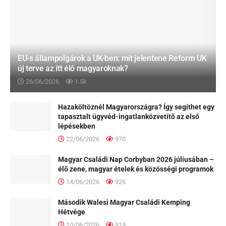
EU-s állampolgárok a UK-ben: mit jelentene Reform UK
új terve az itt élő magyaroknak?
26/06/2026
1.5k
Hazaköltöznél Magyarországra? Így segíthet egy
tapasztalt ügyvéd-ingatlanközvetítő az első
lépésekben
22/06/2026
970
Magyar Családi Nap Corbyban 2026 júliusában –
élő zene, magyar ételek és közösségi programok
14/06/2026
926
Második Walesi Magyar Családi Kemping
Hétvége
10/06/2026
919