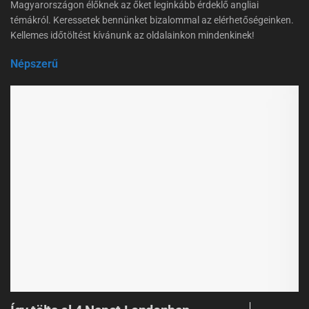
Magyarországon élőknek az őket leginkább érdeklő angliai
témákról. Keressetek bennünket bizalommal az elérhetőségeinken.
Kellemes időtöltést kívánunk az oldalainkon mindenkinek!
Népszerű