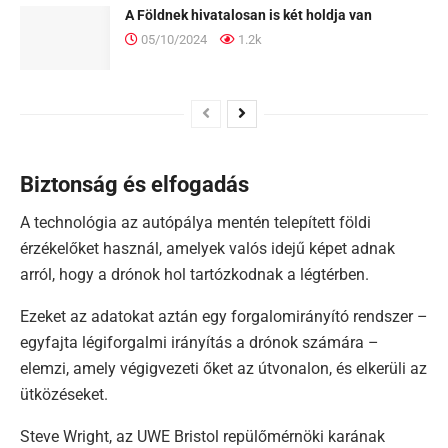
A Földnek hivatalosan is két holdja van
05/10/2024
1.2k
Biztonság és elfogadás
A technológia az autópálya mentén telepített földi
érzékelőket használ, amelyek valós idejű képet adnak
arról, hogy a drónok hol tartózkodnak a légtérben.
Ezeket az adatokat aztán egy forgalomirányító rendszer –
egyfajta légiforgalmi irányítás a drónok számára –
elemzi, amely végigvezeti őket az útvonalon, és elkerüli az
ütközéseket.
Steve Wright, az UWE Bristol repülőmérnöki karának