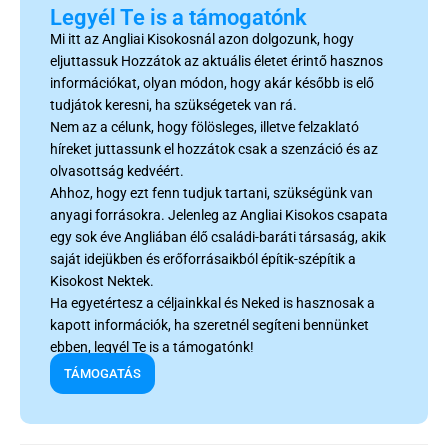
Legyél Te is a támogatónk
Mi itt az Angliai Kisokosnál azon dolgozunk, hogy
eljuttassuk Hozzátok az aktuális életet érintő hasznos
információkat, olyan módon, hogy akár később is elő
tudjátok keresni, ha szükségetek van rá.
Nem az a célunk, hogy fölösleges, illetve felzaklató
híreket juttassunk el hozzátok csak a szenzáció és az
olvasottság kedvéért.
Ahhoz, hogy ezt fenn tudjuk tartani, szükségünk van
anyagi forrásokra. Jelenleg az Angliai Kisokos csapata
egy sok éve Angliában élő családi-baráti társaság, akik
saját idejükben és erőforrásaikból építik-szépítik a
Kisokost Nektek.
Ha egyetértesz a céljainkkal és Neked is hasznosak a
kapott információk, ha szeretnél segíteni bennünket
ebben, legyél Te is a támogatónk!
TÁMOGATÁS