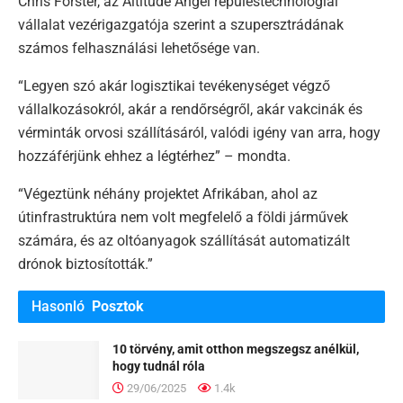
Chris Forster, az Altitude Angel repüléstechnológiai
vállalat vezérigazgatója szerint a szupersztrádának
számos felhasználási lehetősége van.
“Legyen szó akár logisztikai tevékenységet végző
vállalkozásokról, akár a rendőrségről, akár vakcinák és
vérminták orvosi szállításáról, valódi igény van arra, hogy
hozzáférjünk ehhez a légtérhez” – mondta.
“Végeztünk néhány projektet Afrikában, ahol az
útinfrastruktúra nem volt megfelelő a földi járművek
számára, és az oltóanyagok szállítását automatizált
drónok biztosították.”
Hasonló
Posztok
10 törvény, amit otthon megszegsz anélkül,
hogy tudnál róla
29/06/2025
1.4k