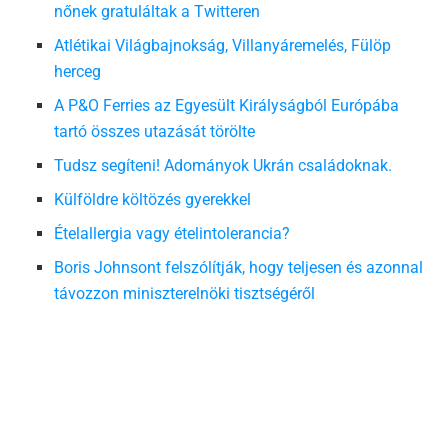
nőnek gratuláltak a Twitteren
Atlétikai Világbajnokság, Villanyáremelés, Fülöp
herceg
A P&O Ferries az Egyesült Királyságból Európába
tartó összes utazását törölte
Tudsz segíteni! Adományok Ukrán családoknak.
Külföldre költözés gyerekkel
Ételallergia vagy ételintolerancia?
Boris Johnsont felszólítják, hogy teljesen és azonnal
távozzon miniszterelnöki tisztségéről