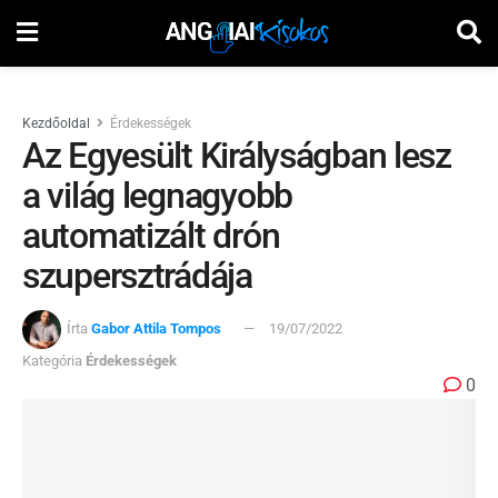
Kezdőoldal
Érdekességek
Az Egyesült Királyságban lesz
a világ legnagyobb
automatizált drón
szupersztrádája
Írta
Gabor Attila Tompos
19/07/2022
Kategória
Érdekességek
0