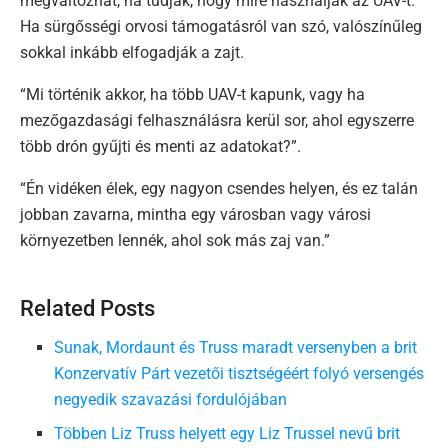
megváltozhat, ha tudják, hogy mire használják az UAV-t.
Ha sürgősségi orvosi támogatásról van szó, valószínűleg
sokkal inkább elfogadják a zajt.
“Mi történik akkor, ha több UAV-t kapunk, vagy ha
mezőgazdasági felhasználásra kerül sor, ahol egyszerre
több drón gyűjti és menti az adatokat?”.
“Én vidéken élek, egy nagyon csendes helyen, és ez talán
jobban zavarna, mintha egy városban vagy városi
környezetben lennék, ahol sok más zaj van.”
Related Posts
Sunak, Mordaunt és Truss maradt versenyben a brit
Konzervatív Párt vezetői tisztségéért folyó versengés
negyedik szavazási fordulójában
Többen Liz Truss helyett egy Liz Trussel nevű brit