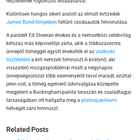
részleteinek rögtönzött előadásaival.
Különösen hangos sikert aratott az elmúlt évtizedek
James Bond-filmjeiben
feltűnt csodaautók felvonulása.
A parádét Ed Sheeran énekes és a nemzetközi celebvilág
kétszáz más képviselője zárta, akik a többszázezres
ünneplő tömeggel együtt énekelték el az
uralkodó
tiszteletére
a brit nemzeti himnuszt.A királynő, aki
visszatérő mozgásproblémái miatt a négynapos
ünnepségsorozat több eseményéről távol maradt, ezúttal
jelen volt, a tömeg egetverő üdvrivalgása közepette
megjelent a Buckingham-palota teraszán és családtagjai
társaságában ott hallgatta meg a
platinajubileumi
hétvégét záró himnuszt.
Related Posts