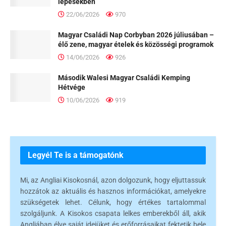
lépésekben
22/06/2026
970
Magyar Családi Nap Corbyban 2026 júliusában –
élő zene, magyar ételek és közösségi programok
14/06/2026
926
Második Walesi Magyar Családi Kemping
Hétvége
10/06/2026
919
Legyél Te is a támogatónk
Mi, az Angliai Kisokosnál, azon dolgozunk, hogy eljuttassuk
hozzátok az aktuális és hasznos információkat, amelyekre
szükségetek lehet. Célunk, hogy értékes tartalommal
szolgáljunk. A Kisokos csapata lelkes emberekből áll, akik
Angliában élve saját idejüket és erőforrásaikat fektetik bele