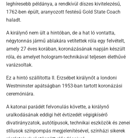
leghíresebb példánya, a rendkívül díszes kivitelezésű,
1762-ben épült, aranyozott festésű Gold State Coach
haladt.
A királynő nem ült a hintóban, de a hat ló vontatta,
négytonnás jármű ablakára vetítettek róla egy felvételt,
amely 27 éves korában, koronázásának napján készült
róla, és amelyet hologram-technikával teljesen élethűvé
varázsoltak.
Ez a hintó szállította II. Erzsébet királynőt a londoni
Westminster apátságban 1953-ban tartott koronázási
ceremóniára.
A katonai parádét felvonulás követte, a királynő
uralkodásának eddigi hét évtizedét végigkísérő
divatirányzatok, autótípusok, technikai eszközök és zenei
stílusok színpompás megjelenítésével, színházi sikerek