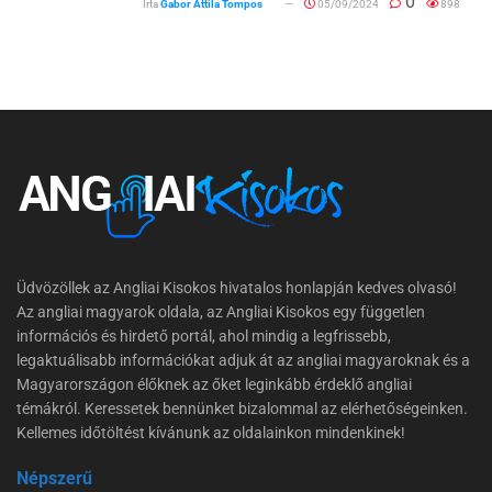
0
Írta
Gabor Attila Tompos
05/09/2024
898
Üdvözöllek az Angliai Kisokos hivatalos honlapján kedves olvasó!
Az angliai magyarok oldala, az Angliai Kisokos egy független
információs és hirdető portál, ahol mindig a legfrissebb,
legaktuálisabb információkat adjuk át az angliai magyaroknak és a
Magyarországon élőknek az őket leginkább érdeklő angliai
témákról. Keressetek bennünket bizalommal az elérhetőségeinken.
Kellemes időtöltést kívánunk az oldalainkon mindenkinek!
Népszerű