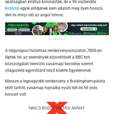
apátságban királlyá koronázták, de a 96 esztendős
királynő
egyik elődjének sem adatott meg ilyen hosszú
élet és ennyi idő az angol trónon.
Hirdetés
A négynapos hatalmas rendezvénysorozaton 7800-an
léptek fel, az események közvetítését a BBC brit
közszolgálati televízió vasárnapi becslése szerint
világszerte egymilliárd néző kísérte figyelemmel.
Messze a legnagyobb rendezvény a Buckingham-palota
előtt tartott, vasárnap hajnalba nyúló két és fél órás
koncert volt.