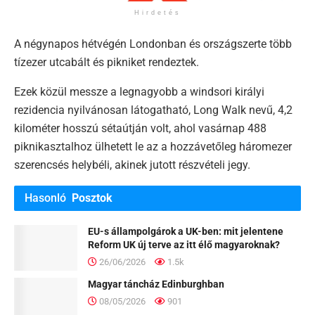
Hirdetés
A négynapos hétvégén Londonban és országszerte több
tízezer utcabált és pikniket rendeztek.
Ezek közül messze a legnagyobb a windsori királyi
rezidencia nyilvánosan látogatható, Long Walk nevű, 4,2
kilométer hosszú sétaútján volt, ahol vasárnap 488
piknikasztalhoz ülhetett le az a hozzávetőleg háromezer
szerencsés helybéli, akinek jutott részvételi jegy.
Hasonló
Posztok
EU-s állampolgárok a UK-ben: mit jelentene
Reform UK új terve az itt élő magyaroknak?
26/06/2026
1.5k
Magyar táncház Edinburghban
08/05/2026
901