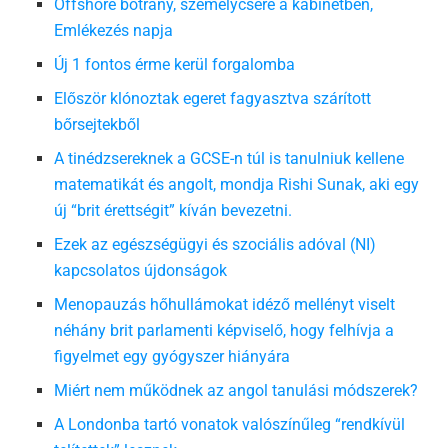
Offshore botrány, személycsere a kabinetben,
Emlékezés napja
Új 1 fontos érme kerül forgalomba
Először klónoztak egeret fagyasztva szárított
bőrsejtekből
A tinédzsereknek a GCSE-n túl is tanulniuk kellene
matematikát és angolt, mondja Rishi Sunak, aki egy
új “brit érettségit” kíván bevezetni.
Ezek az egészségügyi és szociális adóval (NI)
kapcsolatos újdonságok
Menopauzás hőhullámokat idéző mellényt viselt
néhány brit parlamenti képviselő, hogy felhívja a
figyelmet egy gyógyszer hiányára
Miért nem működnek az angol tanulási módszerek?
A Londonba tartó vonatok valószínűleg “rendkívül