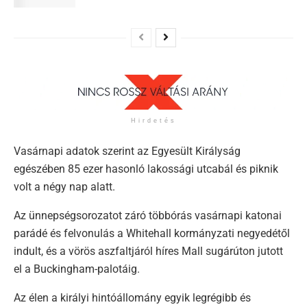
Hirdetés
Vasárnapi adatok szerint az Egyesült Királyság
egészében 85 ezer hasonló lakossági utcabál és piknik
volt a négy nap alatt.
Az ünnepségsorozatot záró többórás vasárnapi katonai
parádé és felvonulás a Whitehall kormányzati negyedétől
indult, és a vörös aszfaltjáról híres Mall sugárúton jutott
el a Buckingham-palotáig.
Az élen a királyi hintóállomány egyik legrégibb és