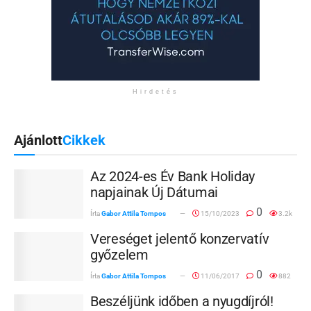
Hirdetés
Ajánlott
Cikkek
Az 2024-es Év Bank Holiday
napjainak Új Dátumai
0
Írta
Gabor Attila Tompos
15/10/2023
3.2k
Vereséget jelentő konzervatív
győzelem
0
Írta
Gabor Attila Tompos
11/06/2017
882
Beszéljünk időben a nyugdíjról!