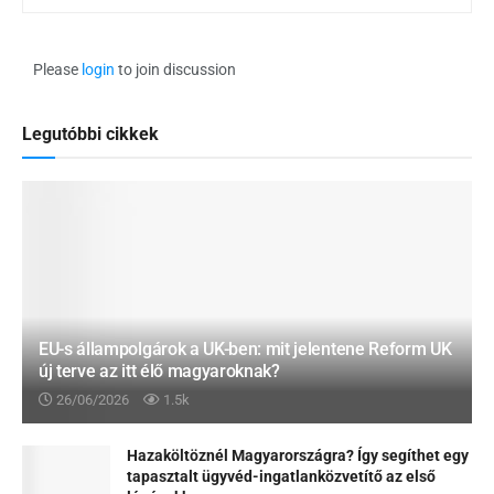
Please
login
to join discussion
Legutóbbi cikkek
EU-s állampolgárok a UK-ben: mit jelentene Reform UK
új terve az itt élő magyaroknak?
26/06/2026
1.5k
Hazaköltöznél Magyarországra? Így segíthet egy
tapasztalt ügyvéd-ingatlanközvetítő az első