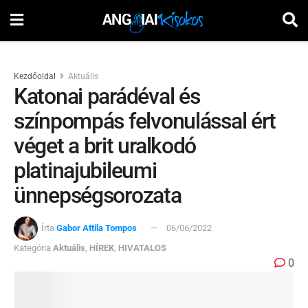
Kezdőoldal
Aktuális
Katonai parádéval és
színpompás felvonulással ért
véget a brit uralkodó
platinajubileumi
ünnepségsorozata
Írta
Gabor Attila Tompos
06/06/2022
Kategória
Aktuális
,
HÍREK
,
HIVATALOS
0