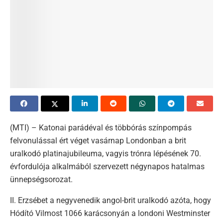
(MTI) – Katonai parádéval és többórás színpompás
felvonulással ért véget vasárnap Londonban a brit
uralkodó platinajubileuma, vagyis trónra lépésének 70.
évfordulója alkalmából szervezett négynapos hatalmas
ünnepségsorozat.
II. Erzsébet a negyvenedik angol-brit uralkodó azóta, hogy
Hódító Vilmost 1066 karácsonyán a londoni Westminster