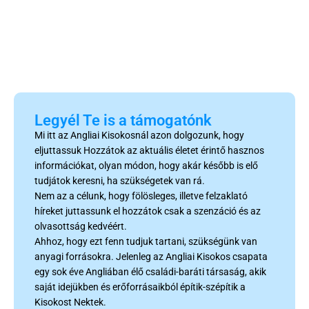
Legyél Te is a támogatónk
Mi itt az Angliai Kisokosnál azon dolgozunk, hogy
eljuttassuk Hozzátok az aktuális életet érintő hasznos
információkat, olyan módon, hogy akár később is elő
tudjátok keresni, ha szükségetek van rá.
Nem az a célunk, hogy fölösleges, illetve felzaklató
híreket juttassunk el hozzátok csak a szenzáció és az
olvasottság kedvéért.
Ahhoz, hogy ezt fenn tudjuk tartani, szükségünk van
anyagi forrásokra. Jelenleg az Angliai Kisokos csapata
egy sok éve Angliában élő családi-baráti társaság, akik
saját idejükben és erőforrásaikból építik-szépítik a
Kisokost Nektek.