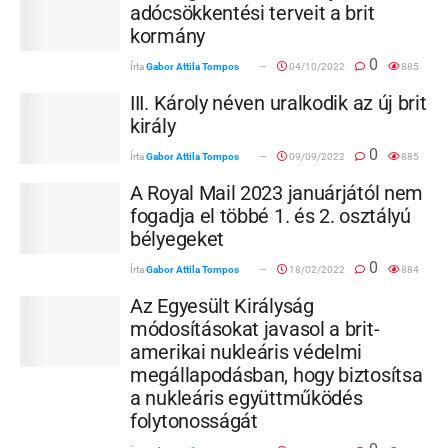
adócsökkentési terveit a brit
kormány
0
Írta
Gabor Attila Tompos
04/10/2022
885
III. Károly néven uralkodik az új brit
király
0
Írta
Gabor Attila Tompos
09/09/2022
885
A Royal Mail 2023 januárjától nem
fogadja el többé 1. és 2. osztályú
bélyegeket
0
Írta
Gabor Attila Tompos
18/02/2022
884
Az Egyesült Királyság
módosításokat javasol a brit-
amerikai nukleáris védelmi
megállapodásban, hogy biztosítsa
a nukleáris együttműködés
folytonosságát