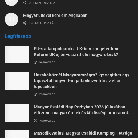
204 MEGOSZTÁS
Magyar útlevél kérelem Angliában
128 MEGOSZTÁS
Legfrissebb
EU-s állampolgárok a UK-ben: mit jelentene
Reform UK új terve az itt élő magyaroknak?
26/06/2026
Hazaköltöznél Magyarországra? Így segíthet egy
tapasztalt ügyvéd-ingatlanközvetítő az első
lépésekben
22/06/2026
Magyar Családi Nap Corbyban 2026 júliusában –
élő zene, magyar ételek és közösségi programok
14/06/2026
Második Walesi Magyar Családi Kemping Hétvége