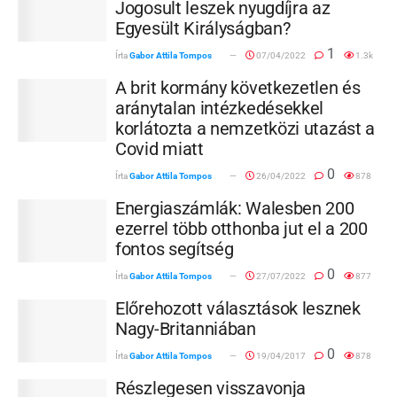
Jogosult leszek nyugdíjra az
Egyesült Királyságban?
1
Írta
Gabor Attila Tompos
07/04/2022
1.3k
A brit kormány következetlen és
aránytalan intézkedésekkel
korlátozta a nemzetközi utazást a
Covid miatt
0
Írta
Gabor Attila Tompos
26/04/2022
878
Energiaszámlák: Walesben 200
ezerrel több otthonba jut el a 200
fontos segítség
0
Írta
Gabor Attila Tompos
27/07/2022
877
Előrehozott választások lesznek
Nagy-Britanniában
0
Írta
Gabor Attila Tompos
19/04/2017
878
Részlegesen visszavonja