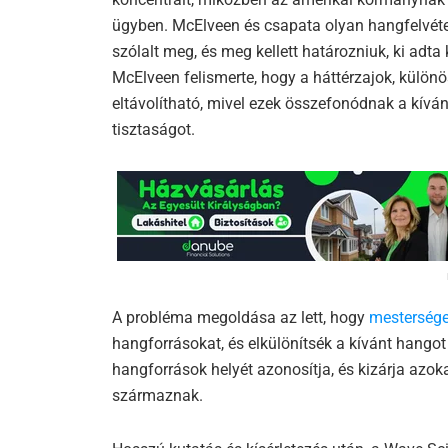
ügyben. McElveen és csapata olyan hangfelvéte
szólalt meg, és meg kellett határozniuk, ki adt
McElveen felismerte, hogy a háttérzajok, külö
eltávolítható, mivel ezek összefonódnak a kívá
tisztaságot.
A probléma megoldása az lett, hogy
mesterséges
hangforrásokat, és elkülönítsék a kívánt hangot 
hangforrások helyét azonosítja, és kizárja azo
származnak.