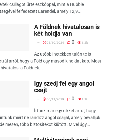
eltek csillagot űrteleszkóppal, mint a Hubble
tségével felfedezett Earendel, amely 12,9...
A Földnek hivatalosan is
két holdja van
0
05/10/2024
1.2k
Az utóbbi hetekben talán te is
ottál arról, hogy a Föld egy második holdat kap. Most
hivatalos: a Földnek...
Így szedj fel egy angol
csajt
0
06/11/2019
1.1k
Írtunk már egy cikket arról, hogy
intünk miért ne randizz angol csajjal, amely bevalljuk
delmesen, több biztosítékot kiütött. Mivel úgy...
Multivitaminok napi