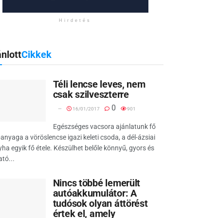
Hirdetés
nlott
Cikkek
Téli lencse leves, nem
csak szilveszterre
0
16/01/2017
901
Egészséges vacsora ajánlatunk fő
anyaga a vöröslencse igazi keleti csoda, a dél-ázsiai
ha egyik fő étele. Készülhet belőle könnyű, gyors és
ató...
Nincs többé lemerült
autóakkumulátor:
A
tudósok olyan áttörést
értek el, amely