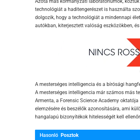
Azóta más kormányzati laboratóriumok, köztük az
technológiát a haditengerészet is használta sz
dolgozik, hogy a technológiát a mindennapi éle
autókban, kiterjesztett valóság eszközökben, és
A mesterséges intelligencia és a bírósági hangf
A mesterséges intelligencia már számos más ter
Armenta, a Forensic Science Academy oktatója 
elemzésére és beszélők azonosítására, ami kü
hangalapú bizonyítékok hitelességét kell ellenőr
Hasonló
Posztok