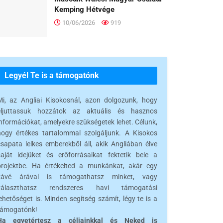
Kemping Hétvége
10/06/2026
919
Legyél Te is a támogatónk
Mi, az Angliai Kisokosnál, azon dolgozunk, hogy
eljuttassuk hozzátok az aktuális és hasznos
információkat, amelyekre szükségetek lehet. Célunk,
hogy értékes tartalommal szolgáljunk. A Kisokos
csapata lelkes emberekből áll, akik Angliában élve
saját idejüket és erőforrásaikat fektetik bele a
projektbe. Ha értékelted a munkánkat, akár egy
kávé árával is támogathatsz minket, vagy
választhatsz rendszeres havi támogatási
ehetőséget is. Minden segítség számít, légy te is a
támogatónk!
Ha egyetértesz a céljainkkal és Neked is