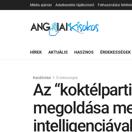
Média ajánlat
Adatkezelési tájékoztató
Felhasználási feltétel
HÍREK
AKTUÁLIS
HASZNOS
ÉRDEKESSÉGEK
Kezdőoldal
Érdekességek
Az “koktélpart
megoldása me
intelligenciáva