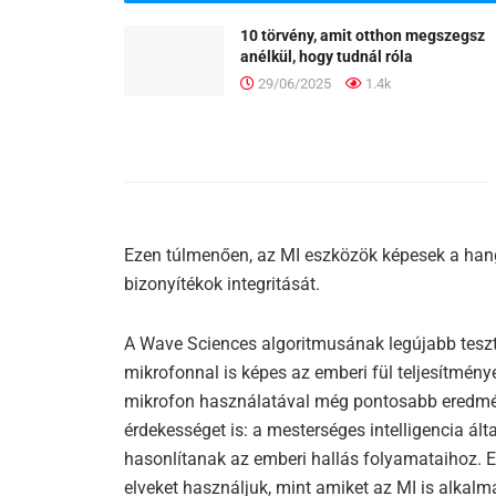
10 törvény, amit otthon megszegsz
anélkül, hogy tudnál róla
29/06/2025
1.4k
Ezen túlmenően, az MI eszközök képesek a hangfe
bizonyítékok integritását.
A Wave Sciences algoritmusának legújabb tesztj
mikrofonnal is képes az emberi fül teljesítmén
mikrofon használatával még pontosabb eredmény
érdekességet is: a mesterséges intelligencia ál
hasonlítanak az emberi hallás folyamataihoz. E
elveket használjuk, mint amiket az MI is alkal