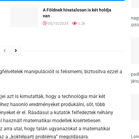
A Földnek hivatalosan is két holdja
van
nagy
05/10/2024
1.2k
úttö
lvételek manipulációit is felismerni, biztosítva ezzel a
padl
játs
ei azt is kimutatták, hogy a technológia már két
yéhez hasonló eredményeket produkálni, sőt, több
eket ér el. Ráadásul a kutatók felfedeztek néhány
tal használt matematikai modellek kísértetiesen
z arra utal, hogy talán ugyanazokat a matematikai
maz a „koktélparti probléma” megoldására.
Lon