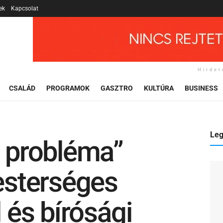
ek
Kapcsolat
Hirdet
CSALÁD
PROGRAMOK
GASZTRO
KULTÚRA
BUSINESS
Leg
i probléma”
sterséges
l és bírósági