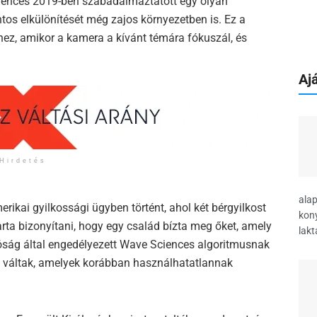
ciences 2019-ben szabadalmaztatott egy olyan
tos elkülönítését még zajos környezetben is. Ez a
, amikor a kamera a kívánt témára fókuszál, és
Ajá
Hirdetés
alap
rikai gyilkossági ügyben történt, ahol két bérgyilkost
kony
rta bizonyítani, hogy egy család bízta meg őket, amely
lakt
róság által engedélyezett Wave Sciences algoritmusnak
á váltak, amelyek korábban használhatatlannak