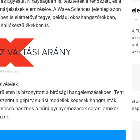
 Egyesült Királyságban is, tesztelték a rendszert, és a
onárjelzések elemzésére. A Wave Sciences jelenleg azon
el
tben is elérhetővé tegye, például okoshangszórókban,
 hallókészülékekben is.
A TU
akk
autó
akku
Hirdetés
elvételek
ületen is bizonyított a bírósági hangelemzésekben. Terri
szerint a gépi tanulási modellek képesek hangminták
el a
lönösen hasznos a bűnügyi nyomozások során, amikor
napj
izni.