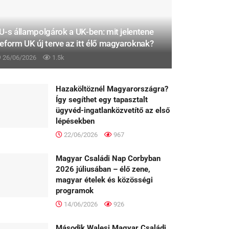
U-s állampolgárok a UK-ben: mit jelentene
eform UK új terve az itt élő magyaroknak?
26/06/2026
1.5k
Hazaköltöznél Magyarországra?
Így segíthet egy tapasztalt
ügyvéd-ingatlanközvetítő az első
lépésekben
22/06/2026
967
Magyar Családi Nap Corbyban
2026 júliusában – élő zene,
magyar ételek és közösségi
programok
14/06/2026
926
Második Walesi Magyar Családi