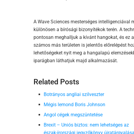
A Wave Sciences mesterséges intelligenciával 
különösen a bírósági bizonyítékok terén. A tech
pontosan meghalljuk a kívánt hangokat, és ez
számos más területen is jelentős előrelépést hoz
lehetőségeket nyit meg a hangalapú elemzése
iparágban láthatjuk majd alkalmazását.
Related Posts
Botrányos angliai szilveszter
Mégis lemond Boris Johnson
Angol cégek megszüntetése
Brexit – Uniós biztos: nem lehetséges az
észak-írországi jegyzőkönyv újratárgyalás