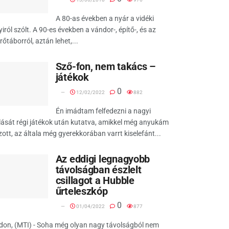
A 80-as években a nyár a vidéki
iról szólt. A 90-es években a vándor-, építő-, és az
rőtáborról, aztán lehet,...
Sző-fon, nem takács –
játékok
0
12/02/2022
882
Én imádtam felfedezni a nagyi
ását régi játékok után kutatva, amikkel még anyukám
zott, az általa még gyerekkorában varrt kiselefánt...
Az eddigi legnagyobb
távolságban észlelt
csillagot a Hubble
űrteleszkóp
0
01/04/2022
877
don, (MTI) - Soha még olyan nagy távolságból nem