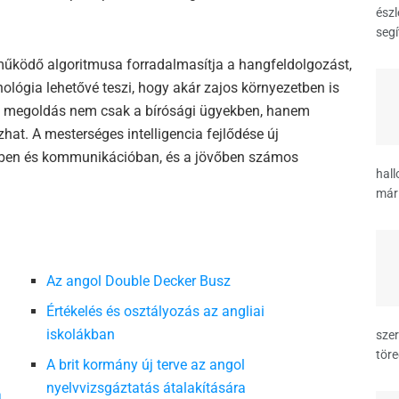
észl
segí
működő algoritmusa forradalmasítja a hangfeldolgozást,
nológia lehetővé teszi, hogy akár zajos környezetben is
 a megoldás nem csak a bírósági ügyekben, hanem
hat. A mesterséges intelligencia fejlődése új
kben és kommunikációban, és a jövőben számos
hall
már 
Az angol Double Decker Busz
Értékelés és osztályozás az angliai
iskolákban
szer
töre
A brit kormány új terve az angol
nyelvvizsgáztatás átalakítására
a