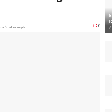
E
R
0
ria
Érdekességek