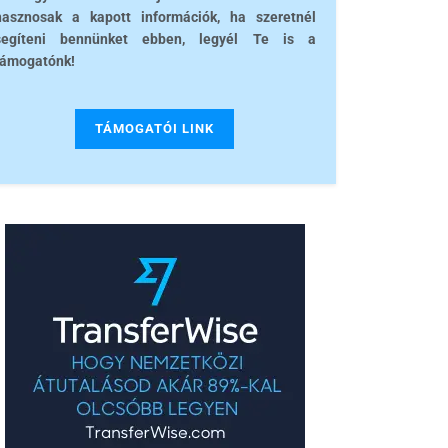
hasznosak a kapott információk, ha szeretnél
segíteni bennünket ebben, legyél Te is a
támogatónk!
TÁMOGATÓI LINK