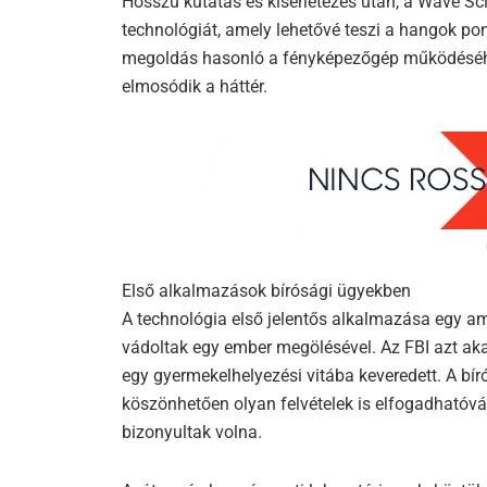
Hosszú kutatás és kísérletezés után, a Wave S
technológiát, amely lehetővé teszi a hangok pon
megoldás hasonló a fényképezőgép működéséhez
elmosódik a háttér.
Első alkalmazások bírósági ügyekben
A technológia első jelentős alkalmazása egy ame
vádoltak egy ember megölésével. Az FBI azt aka
egy gyermekelhelyezési vitába keveredett. A bí
köszönhetően olyan felvételek is elfogadhatóv
bizonyultak volna.