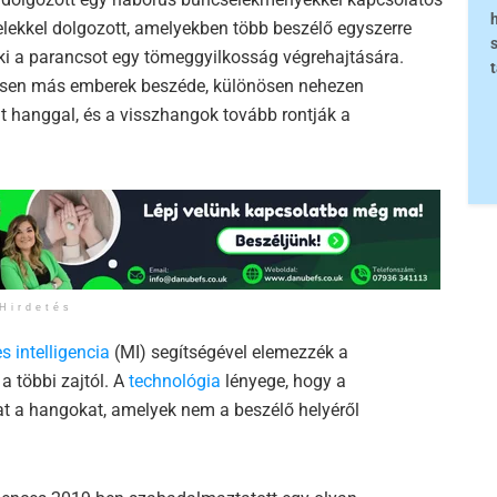
lekkel dolgozott, amelyekben több beszélő egyszerre
a ki a parancsot egy tömeggyilkosság végrehajtására.
nösen más emberek beszéde, különösen nehezen
nt hanggal, és a visszhangok tovább rontják a
Hirdetés
 intelligencia
(MI) segítségével elemezzék a
a többi zajtól. A
technológia
lényege, hogy a
kat a hangokat, amelyek nem a beszélő helyéről