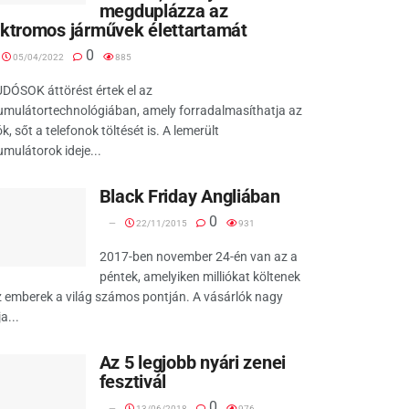
megduplázza az
ektromos járművek élettartamát
0
05/04/2022
885
DÓSOK áttörést értek el az
umulátortechnológiában, amely forradalmasíthatja az
k, sőt a telefonok töltését is. A lemerült
mulátorok ideje...
Black Friday Angliában
0
22/11/2015
931
2017-ben november 24-én van az a
péntek, amelyiken milliókat költenek
z emberek a világ számos pontján. A vásárlók nagy
a...
Az 5 legjobb nyári zenei
fesztivál
0
13/06/2018
976