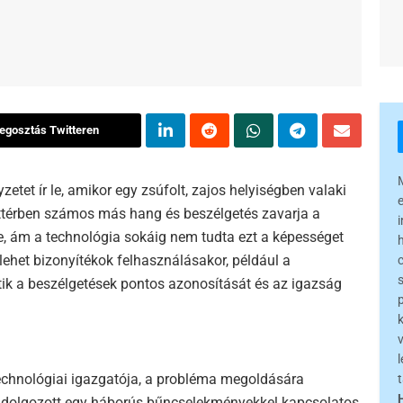
egosztás Twitteren
zetet ír le, amikor egy zsúfolt, zajos helyiségben valaki
áttérben számos más hang és beszélgetés zavarja a
e, ám a technológia sokáig nem tudta ezt a képességet
ehet bizonyítékok felhasználásakor, például a
tik a beszélgetések pontos azonosítását és az igazság
l
technológiai igazgatója, a probléma megoldására
 dolgozott egy háborús bűncselekményekkel kapcsolatos