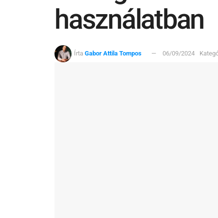
használatban
Írta
Gabor Attila Tompos
06/09/2024
Kategó