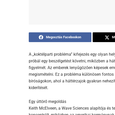
Megosztás Facebookon
M
A „koktélparti probléma” kifejezés egy olyan hely
próbál egy beszélgetést követni, miközben a h
figyelmét. Az emberek lenyűgözően képesek err
megismételni. Ez a probléma különösen fontos l
bíróságokon, ahol a háttérzajok gyakran nehezí
kiderítését.
Egy úttörő megoldás
Keith McElveen, a Wave Sciences alapítója és 
koncentrált, miközben az amerikai kormánynak