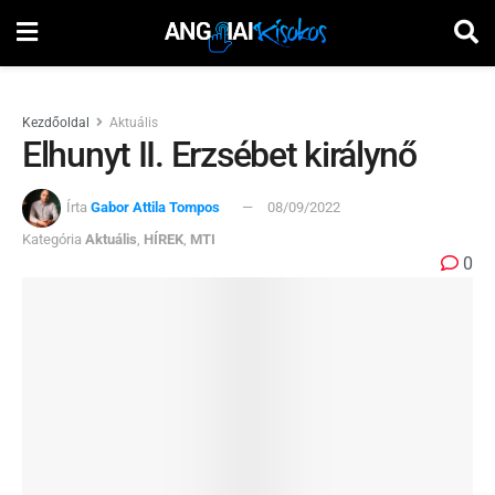
Kezdőoldal
Aktuális
Elhunyt II. Erzsébet királynő
Írta
Gabor Attila Tompos
08/09/2022
Kategória
Aktuális
,
HÍREK
,
MTI
0