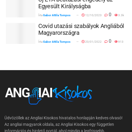
Egyesült Királyságba
0
Írta
Gabor Attila Tompos
12/10/2023
3.3k
Covid utazási szabályok Angliából
Magyarországra
0
Írta
Gabor Attila Tompos
20/01/2022
913
Üdvözöllek az Angliai Kisokos hivatalos honlapján kedves olvasó!
Az angliai magyarok oldala, az Angliai Kisokos egy független
információs és hirdető portál, ahol mindig a legfrissebb,