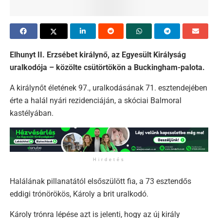
Elhunyt II. Erzsébet királynő, az Egyesült Királyság
uralkodója – közölte csütörtökön a Buckingham-palota.
A királynőt életének 97., uralkodásának 71. esztendejében
érte a halál nyári rezidenciáján, a skóciai Balmoral
kastélyában.
Hirdetés
Halálának pillanatától elsőszülött fia, a 73 esztendős
eddigi trónörökös, Károly a brit uralkodó.
Károly trónra lépése azt is jelenti, hogy az új király