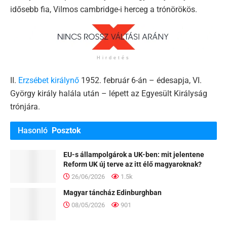
idősebb fia, Vilmos cambridge-i herceg a trónörökös.
Hirdetés
II.
Erzsébet királynő
1952. február 6-án – édesapja, VI.
György király halála után – lépett az Egyesült Királyság
trónjára.
Hasonló
Posztok
EU-s állampolgárok a UK-ben: mit jelentene
Reform UK új terve az itt élő magyaroknak?
26/06/2026
1.5k
Magyar táncház Edinburghban
08/05/2026
901