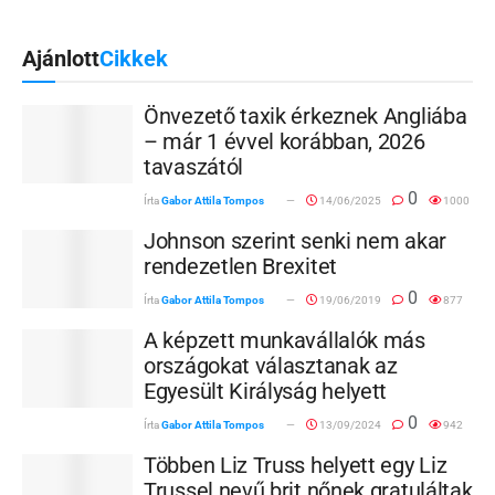
Ajánlott
Cikkek
Önvezető taxik érkeznek Angliába
– már 1 évvel korábban, 2026
tavaszától
0
Írta
Gabor Attila Tompos
14/06/2025
1000
Johnson szerint senki nem akar
rendezetlen Brexitet
0
Írta
Gabor Attila Tompos
19/06/2019
877
A képzett munkavállalók más
országokat választanak az
Egyesült Királyság helyett
0
Írta
Gabor Attila Tompos
13/09/2024
942
Többen Liz Truss helyett egy Liz
Trussel nevű brit nőnek gratuláltak