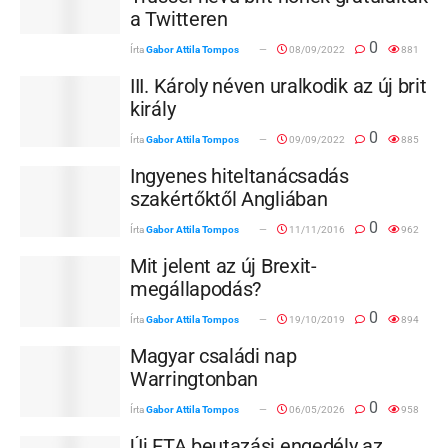
a Twitteren
0
Írta
Gabor Attila Tompos
08/09/2022
881
III. Károly néven uralkodik az új brit
király
0
Írta
Gabor Attila Tompos
09/09/2022
885
Ingyenes hiteltanácsadás
szakértőktől Angliában
0
Írta
Gabor Attila Tompos
11/11/2016
962
Mit jelent az új Brexit-
megállapodás?
0
Írta
Gabor Attila Tompos
19/10/2019
894
Magyar családi nap
Warringtonban
0
Írta
Gabor Attila Tompos
06/05/2026
958
Új ETA beutazási engedély az