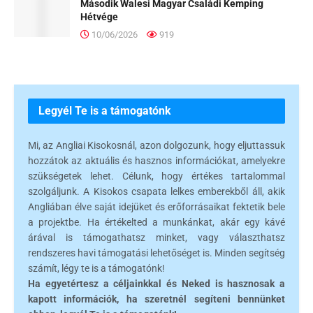
Második Walesi Magyar Családi Kemping
Hétvége
10/06/2026
919
Legyél Te is a támogatónk
Mi, az Angliai Kisokosnál, azon dolgozunk, hogy eljuttassuk
hozzátok az aktuális és hasznos információkat, amelyekre
szükségetek lehet. Célunk, hogy értékes tartalommal
szolgáljunk. A Kisokos csapata lelkes emberekből áll, akik
Angliában élve saját idejüket és erőforrásaikat fektetik bele
a projektbe. Ha értékelted a munkánkat, akár egy kávé
árával is támogathatsz minket, vagy választhatsz
rendszeres havi támogatási lehetőséget is. Minden segítség
számít, légy te is a támogatónk!
Ha egyetértesz a céljainkkal és Neked is hasznosak a
kapott információk, ha szeretnél segíteni bennünket