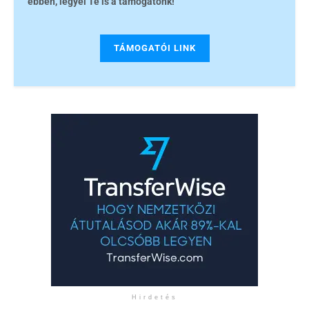
ebben, legyél Te is a támogatónk!
TÁMOGATÓI LINK
Hirdetés