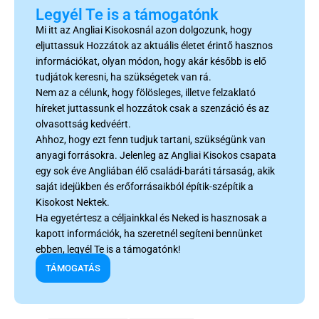
Legyél Te is a támogatónk
Mi itt az Angliai Kisokosnál azon dolgozunk, hogy
eljuttassuk Hozzátok az aktuális életet érintő hasznos
információkat, olyan módon, hogy akár később is elő
tudjátok keresni, ha szükségetek van rá.
Nem az a célunk, hogy fölösleges, illetve felzaklató
híreket juttassunk el hozzátok csak a szenzáció és az
olvasottság kedvéért.
Ahhoz, hogy ezt fenn tudjuk tartani, szükségünk van
anyagi forrásokra. Jelenleg az Angliai Kisokos csapata
egy sok éve Angliában élő családi-baráti társaság, akik
saját idejükben és erőforrásaikból építik-szépítik a
Kisokost Nektek.
Ha egyetértesz a céljainkkal és Neked is hasznosak a
kapott információk, ha szeretnél segíteni bennünket
ebben, legyél Te is a támogatónk!
TÁMOGATÁS