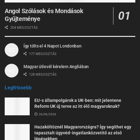
Angol Szólások és Mondások
Gyűjteménye
204 MEGOSZTÁS
Így tölts el 4 Napot Londonban
177 MEGOSZTÁS
Magyar útlevél kérelem Angliában
128 MEGOSZTÁS
Legfrissebb
EU-s állampolgárok a UK-ben: mit jelentene
Reform UK új terve az itt élő magyaroknak?
26/06/2026
Hazaköltöznél Magyarországra? Így segíthet egy
tapasztalt ügyvéd-ingatlanközvetítő az első
lépésekben