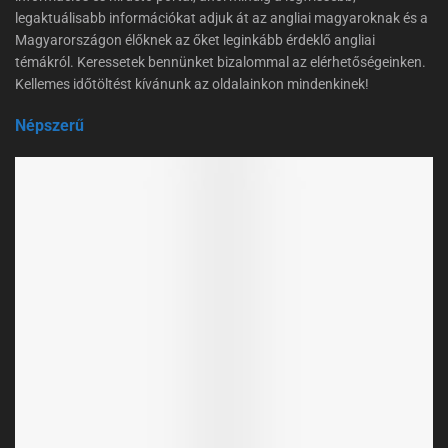
legaktuálisabb információkat adjuk át az angliai magyaroknak és a
Magyarországon élőknek az őket leginkább érdeklő angliai
témákról. Keressetek bennünket bizalommal az elérhetőségeinken.
Kellemes időtöltést kívánunk az oldalainkon mindenkinek!
Népszerű