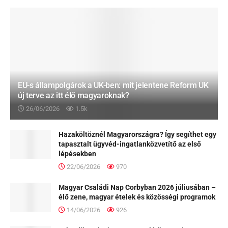
EU-s állampolgárok a UK-ben: mit jelentene Reform UK
új terve az itt élő magyaroknak?
26/06/2026
1.5k
Hazaköltöznél Magyarországra? Így segíthet egy
tapasztalt ügyvéd-ingatlanközvetítő az első
lépésekben
22/06/2026
970
Magyar Családi Nap Corbyban 2026 júliusában –
élő zene, magyar ételek és közösségi programok
14/06/2026
926