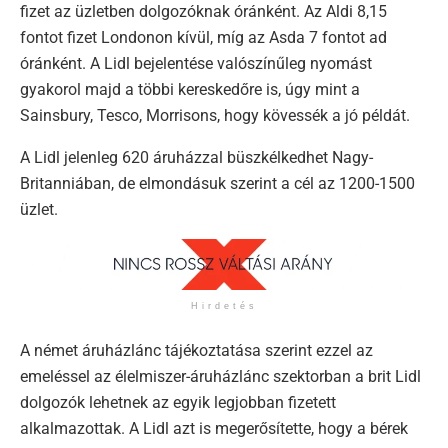
fizet az üzletben dolgozóknak óránként. Az Aldi 8,15
fontot fizet Londonon kívül, míg az Asda 7 fontot ad
óránként. A Lidl bejelentése valószínűleg nyomást
gyakorol majd a többi kereskedőre is, úgy mint a
Sainsbury, Tesco, Morrisons, hogy kövessék a jó példát.
A Lidl jelenleg 620 áruházzal büszkélkedhet Nagy-
Britanniában, de elmondásuk szerint a cél az 1200-1500
üzlet.
Hirdetés
A német áruházlánc tájékoztatása szerint ezzel az
emeléssel az élelmiszer-áruházlánc szektorban a brit Lidl
dolgozók lehetnek az egyik legjobban fizetett
alkalmazottak. A Lidl azt is megerősítette, hogy a bérek