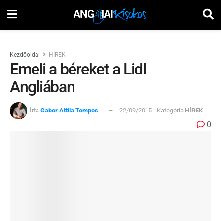
Kezdőoldal
HÍREK
Emeli a béreket a Lidl
Angliában
Írta
Gabor Attila Tompos
22/09/2015
Kategória
HÍREK
0