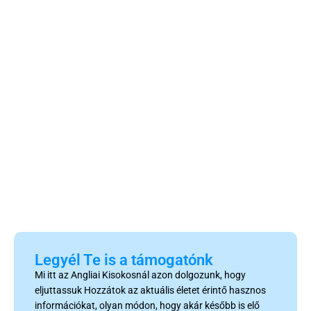
Legyél Te is a támogatónk
Mi itt az Angliai Kisokosnál azon dolgozunk, hogy
eljuttassuk Hozzátok az aktuális életet érintő hasznos
információkat, olyan módon, hogy akár később is elő