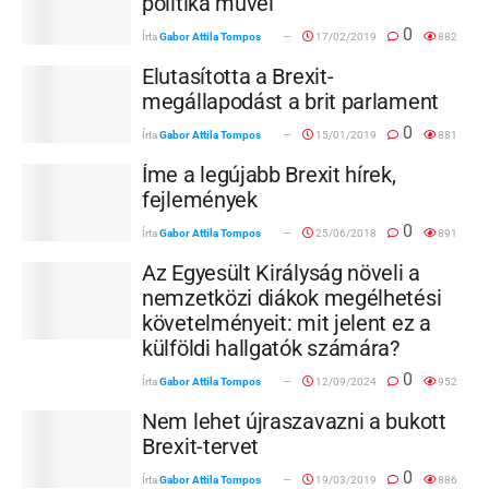
politika művel”
0
Írta
Gabor Attila Tompos
17/02/2019
882
Elutasította a Brexit-
megállapodást a brit parlament
0
Írta
Gabor Attila Tompos
15/01/2019
881
Íme a legújabb Brexit hírek,
fejlemények
0
Írta
Gabor Attila Tompos
25/06/2018
891
Az Egyesült Királyság növeli a
nemzetközi diákok megélhetési
követelményeit: mit jelent ez a
külföldi hallgatók számára?
0
Írta
Gabor Attila Tompos
12/09/2024
952
Nem lehet újraszavazni a bukott
Brexit-tervet
0
Írta
Gabor Attila Tompos
19/03/2019
886