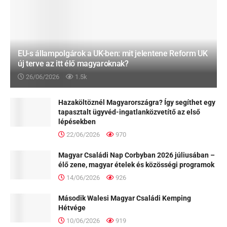
EU-s állampolgárok a UK-ben: mit jelentene Reform UK
új terve az itt élő magyaroknak?
26/06/2026
1.5k
Hazaköltöznél Magyarországra? Így segíthet egy
tapasztalt ügyvéd-ingatlanközvetítő az első
lépésekben
22/06/2026
970
Magyar Családi Nap Corbyban 2026 júliusában –
élő zene, magyar ételek és közösségi programok
14/06/2026
926
Második Walesi Magyar Családi Kemping
Hétvége
10/06/2026
919