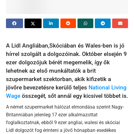
A Lidl Angliában,Skóciában és Wales-ben is jó
hírrel szolgált a dolgozóinak. Október elsején 9
ezer dolgozójuk bérét megemelik, így ők
lehetnek az első munkáltatók a brit
szupermarket szektorban, akik kifizetik a
jövőre bevezetésre kerülő teljes
National Living
Wage
összegét
,
sőt annál egy kicsivel többet is.
A német szupermarket hálózat elmondása szerint Nagy-
Britanniában jelenleg 17 ezer alkalmazottat
foglalkoztatnak, ebből 9 ezer angliai, walesi és skóciai
Lidl dolgozót fog érinteni a jövő hónapban esedékes