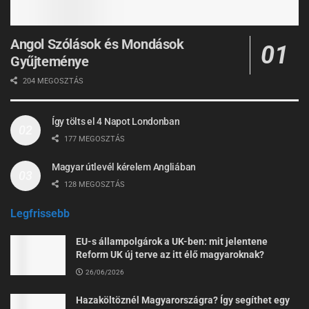
Angol Szólások és Mondások
Gyűjteménye
204 MEGOSZTÁS
Így tölts el 4 Napot Londonban
177 MEGOSZTÁS
Magyar útlevél kérelem Angliában
128 MEGOSZTÁS
Legfrissebb
EU-s állampolgárok a UK-ben: mit jelentene
Reform UK új terve az itt élő magyaroknak?
26/06/2026
Hazaköltöznél Magyarországra? Így segíthet egy