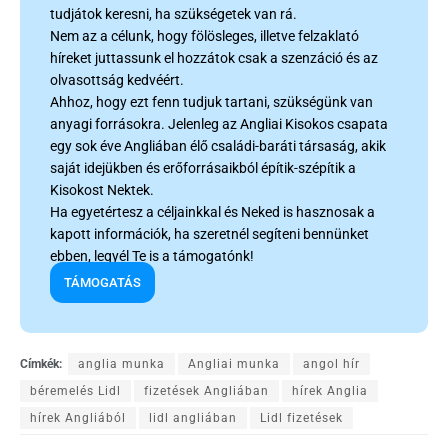
tudjátok keresni, ha szükségetek van rá.
Nem az a célunk, hogy fölösleges, illetve felzaklató
híreket juttassunk el hozzátok csak a szenzáció és az
olvasottság kedvéért.
Ahhoz, hogy ezt fenn tudjuk tartani, szükségünk van
anyagi forrásokra. Jelenleg az Angliai Kisokos csapata
egy sok éve Angliában élő családi-baráti társaság, akik
saját idejükben és erőforrásaikból építik-szépítik a
Kisokost Nektek.
Ha egyetértesz a céljainkkal és Neked is hasznosak a
kapott információk, ha szeretnél segíteni bennünket
ebben, legyél Te is a támogatónk!
TÁMOGATÁS
Címkék:
anglia munka
Angliai munka
angol hír
béremelés Lidl
fizetések Angliában
hírek Anglia
hírek Angliából
lidl angliában
Lidl fizetések