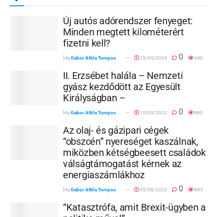
Új autós adórendszer fenyeget:
Minden megtett kilométerért
fizetni kell?
0
Írta
Gabor Attila Tompos
29/09/2024
940
II. Erzsébet halála – Nemzeti
gyász kezdődött az Egyesült
Királyságban –
0
Írta
Gabor Attila Tompos
10/09/2022
880
Az olaj- és gázipari cégek
“obszcén” nyereséget kaszálnak,
miközben kétségbeesett családok
válságtámogatást kérnek az
energiaszámlákhoz
0
Írta
Gabor Attila Tompos
05/08/2022
883
“Katasztrófa, amit Brexit-ügyben a