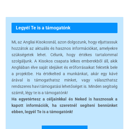
Legyél Te is a támogatónk
Mi, az Angliai Kisokosnál, azon dolgozunk, hogy eljuttassuk
hozzátok az aktuális és hasznos információkat, amelyekre
szükségetek lehet. Célunk, hogy értékes tartalommal
szolgáljunk. A Kisokos csapata lelkes emberekből áll, akik
Angliában élve saját idejüket és erőforrásaikat fektetik bele
a projektbe. Ha értékelted a munkánkat, akár egy kávé
árával is támogathatsz minket, vagy választhatsz
rendszeres havi támogatási lehetőséget is. Minden segítség
számít, légy te is a támogatónk!
Ha egyetértesz a céljainkkal és Neked is hasznosak a
kapott információk, ha szeretnél segíteni bennünket
ebben, legyél Te is a támogatónk!