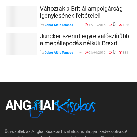
Változtak a Brit állampolgárság
igénylésének feltételei!
0
Írta
Gabor Attila Tompos
12/11/2015
1.2k
Juncker szerint egyre valószínűbb
a megállapodás nélküli Brexit
0
Írta
Gabor Attila Tompos
03/04/2019
881
Üdvözöllek az Angliai Kisokos hivatalos honlapján kedves olvasó!