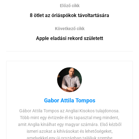
Előző cikk
8 ötlet az óriáspókok távoltartására
Következő cikk
Apple eladási rekord született
Gabor Attila Tompos
Gábor Attila Tompos az Angliai Kisokos tulajdonosa.
Több mint egy évtizede él és tapasztal meg mindent,
amit Anglia kínálhat egy magyar számára. Első kézből
ismeri azokat a kihívásokat és lehetőségeket,
amelyekkel egy új országban találjuk szembe