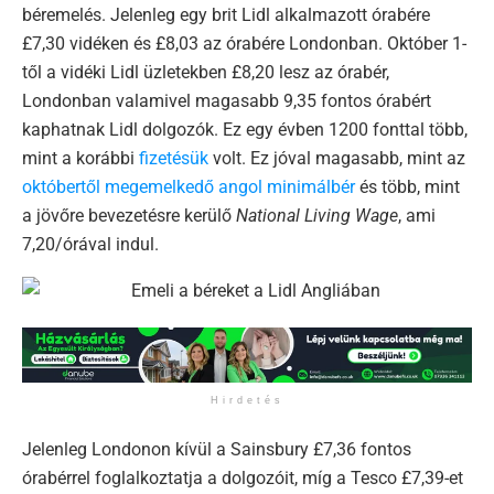
béremelés. Jelenleg egy brit Lidl alkalmazott órabére
£7,30 vidéken és £8,03 az órabére Londonban. Október 1-
től a vidéki Lidl üzletekben £8,20 lesz az órabér,
Londonban valamivel magasabb 9,35 fontos órabért
kaphatnak Lidl dolgozók. Ez egy évben 1200 fonttal több,
mint a korábbi
fizetésük
volt. Ez jóval magasabb, mint az
októbertől megemelkedő angol minimálbér
és több, mint
a jövőre bevezetésre kerülő
National
Living Wage
, ami
7,20/órával indul.
Hirdetés
Jelenleg Londonon kívül a Sainsbury £7,36 fontos
órabérrel foglalkoztatja a dolgozóit, míg a Tesco £7,39-et