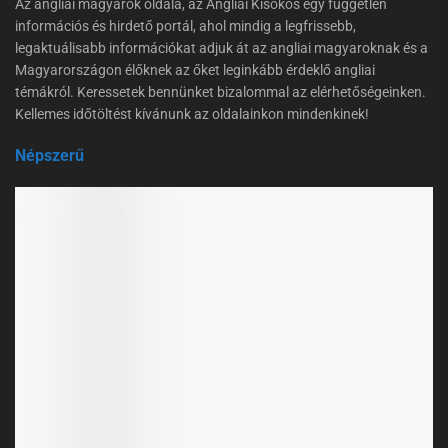
Az angliai magyarok oldala, az Angliai Kisokos egy független
információs és hirdető portál, ahol mindig a legfrissebb,
legaktuálisabb információkat adjuk át az angliai magyaroknak és a
Magyarországon élőknek az őket leginkább érdeklő angliai
témákról. Keressetek bennünket bizalommal az elérhetőségeinken.
Kellemes időtöltést kívánunk az oldalainkon mindenkinek!
Népszerű