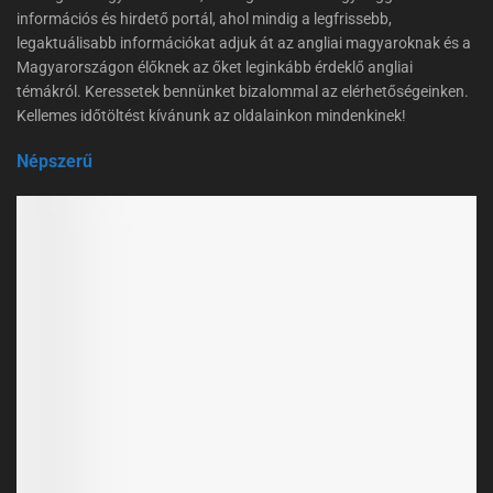
információs és hirdető portál, ahol mindig a legfrissebb,
legaktuálisabb információkat adjuk át az angliai magyaroknak és a
Magyarországon élőknek az őket leginkább érdeklő angliai
témákról. Keressetek bennünket bizalommal az elérhetőségeinken.
Kellemes időtöltést kívánunk az oldalainkon mindenkinek!
Népszerű