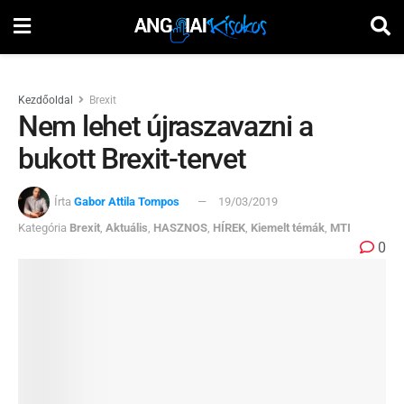
Kezdőoldal
Brexit
Nem lehet újraszavazni a
bukott Brexit-tervet
Írta
Gabor Attila Tompos
19/03/2019
Kategória
Brexit
,
Aktuális
,
HASZNOS
,
HÍREK
,
Kiemelt témák
,
MTI
0