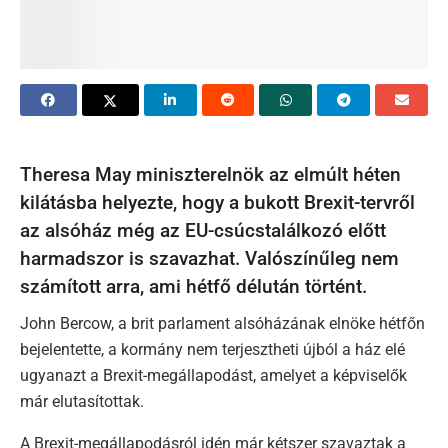
Theresa May miniszterelnök az elmúlt héten
kilátásba helyezte, hogy a bukott Brexit-tervről
az alsóház még az EU-csúcstalálkozó előtt
harmadszor is szavazhat. Valószínűleg nem
számított arra, ami hétfő délután történt.
John Bercow, a brit parlament alsóházának elnöke hétfőn
bejelentette, a kormány nem terjesztheti újból a ház elé
ugyanazt a Brexit-megállapodást, amelyet a képviselők
már elutasítottak.
A Brexit-megállapodásról idén már kétszer szavaztak a