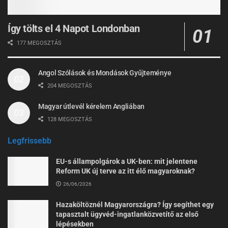
Így tölts el 4 Napot Londonban
177 MEGOSZTÁS
Angol Szólások és Mondások Gyűjteménye
204 MEGOSZTÁS
Magyar útlevél kérelem Angliában
128 MEGOSZTÁS
Legfrissebb
EU-s állampolgárok a UK-ben: mit jelentene
Reform UK új terve az itt élő magyaroknak?
26/06/2026
Hazaköltöznél Magyarországra? Így segíthet egy
tapasztalt ügyvéd-ingatlanközvetítő az első
lépésekben