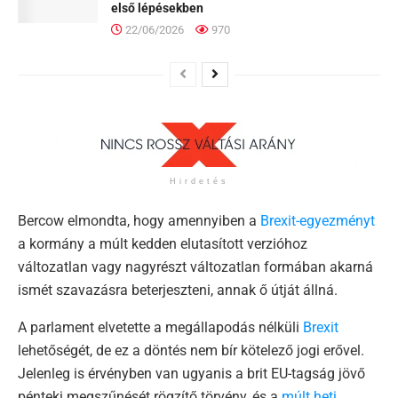
első lépésekben
22/06/2026
970
Hirdetés
Bercow elmondta, hogy amennyiben a
Brexit-egyezményt
a kormány a múlt kedden elutasított verzióhoz
változatlan vagy nagyrészt változatlan formában akarná
ismét szavazásra beterjeszteni, annak ő útját állná.
A parlament elvetette a megállapodás nélküli
Brexit
lehetőségét, de ez a döntés nem bír kötelező jogi erővel.
Jelenleg is érvényben van ugyanis a brit EU-tagság jövő
pénteki megszűnését rögzítő törvény, és a
múlt heti