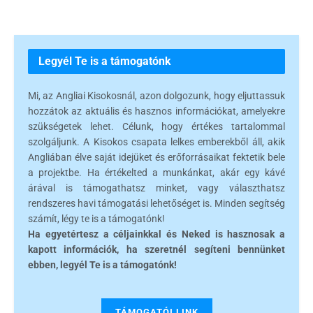
Legyél Te is a támogatónk
Mi, az Angliai Kisokosnál, azon dolgozunk, hogy eljuttassuk
hozzátok az aktuális és hasznos információkat, amelyekre
szükségetek lehet. Célunk, hogy értékes tartalommal
szolgáljunk. A Kisokos csapata lelkes emberekből áll, akik
Angliában élve saját idejüket és erőforrásaikat fektetik bele
a projektbe. Ha értékelted a munkánkat, akár egy kávé
árával is támogathatsz minket, vagy választhatsz
rendszeres havi támogatási lehetőséget is. Minden segítség
számít, légy te is a támogatónk!
Ha egyetértesz a céljainkkal és Neked is hasznosak a
kapott információk, ha szeretnél segíteni bennünket
ebben, legyél Te is a támogatónk!
TÁMOGATÓI LINK