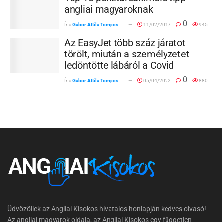
angliai magyaroknak
0
Írta
Gabor Attila Tompos
11/02/2017
945
Az EasyJet több száz járatot
törölt, miután a személyzetet
ledöntötte lábáról a Covid
0
Írta
Gabor Attila Tompos
05/04/2022
880
Üdvözöllek az Angliai Kisokos hivatalos honlapján kedves olvasó!
Az angliai magyarok oldala, az Angliai Kisokos egy független