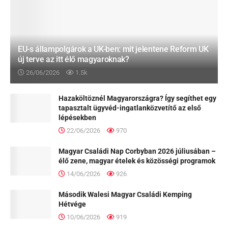
EU-s állampolgárok a UK-ben: mit jelentene Reform UK
új terve az itt élő magyaroknak?
26/06/2026
1.5k
Hazaköltöznél Magyarországra? Így segíthet egy
tapasztalt ügyvéd-ingatlanközvetítő az első
lépésekben
22/06/2026
970
Magyar Családi Nap Corbyban 2026 júliusában –
élő zene, magyar ételek és közösségi programok
14/06/2026
926
Második Walesi Magyar Családi Kemping
Hétvége
10/06/2026
919