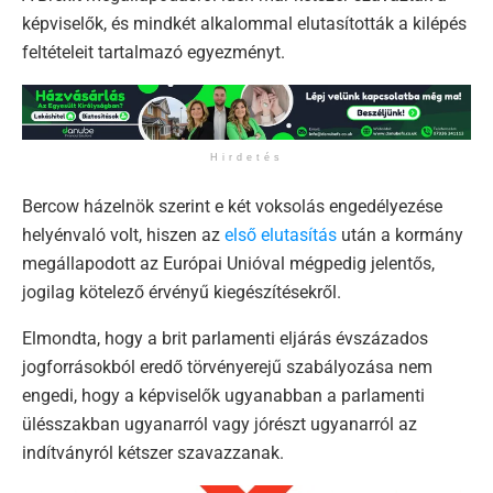
képviselők, és mindkét alkalommal elutasították a kilépés
feltételeit tartalmazó egyezményt.
Hirdetés
Bercow házelnök szerint e két voksolás engedélyezése
helyénvaló volt, hiszen az
első elutasítás
után a kormány
megállapodott az Európai Unióval mégpedig jelentős,
jogilag kötelező érvényű kiegészítésekről.
Elmondta, hogy a brit parlamenti eljárás évszázados
jogforrásokból eredő törvényerejű szabályozása nem
engedi, hogy a képviselők ugyanabban a parlamenti
ülésszakban ugyanarról vagy jórészt ugyanarról az
indítványról kétszer szavazzanak.