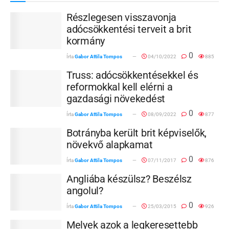
Részlegesen visszavonja
adócsökkentési terveit a brit
kormány
0
Írta
Gabor Attila Tompos
04/10/2022
885
Truss: adócsökkentésekkel és
reformokkal kell elérni a
gazdasági növekedést
0
Írta
Gabor Attila Tompos
08/09/2022
877
Botrányba került brit képviselők,
növekvő alapkamat
0
Írta
Gabor Attila Tompos
07/11/2017
876
Angliába készülsz? Beszélsz
angolul?
0
Írta
Gabor Attila Tompos
25/03/2015
926
Melyek azok a legkeresettebb