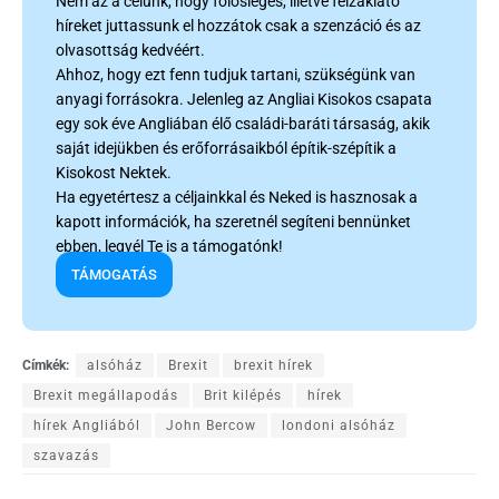
Nem az a célunk, hogy fölösleges, illetve felzaklató
híreket juttassunk el hozzátok csak a szenzáció és az
olvasottság kedvéért.
Ahhoz, hogy ezt fenn tudjuk tartani, szükségünk van
anyagi forrásokra. Jelenleg az Angliai Kisokos csapata
egy sok éve Angliában élő családi-baráti társaság, akik
saját idejükben és erőforrásaikból építik-szépítik a
Kisokost Nektek.
Ha egyetértesz a céljainkkal és Neked is hasznosak a
kapott információk, ha szeretnél segíteni bennünket
ebben, legyél Te is a támogatónk!
TÁMOGATÁS
Címkék:
alsóház
Brexit
brexit hírek
Brexit megállapodás
Brit kilépés
hírek
hírek Angliából
John Bercow
londoni alsóház
szavazás