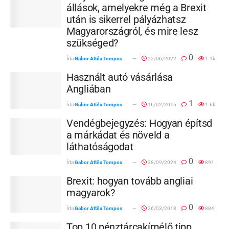
állások, amelyekre még a Brexit
után is sikerrel pályázhatsz
Magyarországról, és mire lesz
szükséged?
0
Írta
Gabor Attila Tompos
22/06/2022
1.1k
Használt autó vásárlása
Angliában
1
Írta
Gabor Attila Tompos
16/02/2016
1.6k
Vendégbejegyzés: Hogyan építsd
a márkádat és növeld a
láthatóságodat
0
Írta
Gabor Attila Tompos
28/09/2024
891
Brexit: hogyan tovább angliai
magyarok?
0
Írta
Gabor Attila Tompos
26/03/2018
884
Top 10 pénztárcakímélő tipp