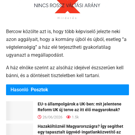
Hirdetés
Bercow közölte azt is, hogy több képviselő jelezte neki
azon aggályait, hogy a kormány újból és újból, esetleg “a
végtelenségig” a ház elé terjesztheti gyakorlatilag
ugyanazt a megállapodást.
A ház elnöke szerint az alsóház idejével észszerűen kell
bánni, és a döntéseit tiszteletben kell tartani.
Hasonló
Posztok
EU-s állampolgárok a UK-ben: mit jelentene
Reform UK új terve az itt élő magyaroknak?
26/06/2026
1.5k
Hazaköltöznél Magyarországra? Így segíthet
egy tapasztalt ügyvéd-ingatlanközvetítő az