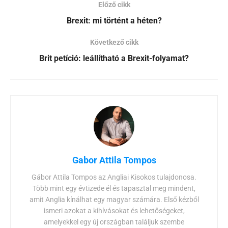
Előző cikk
Brexit: mi történt a héten?
Következő cikk
Brit petíció: leállítható a Brexit-folyamat?
Gabor Attila Tompos
Gábor Attila Tompos az Angliai Kisokos tulajdonosa.
Több mint egy évtizede él és tapasztal meg mindent,
amit Anglia kínálhat egy magyar számára. Első kézből
ismeri azokat a kihívásokat és lehetőségeket,
amelyekkel egy új országban találjuk szembe